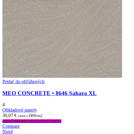
Pridať do obľúbených
MEO CONCRETE • 8646 Sahara XL
4
Obkladové panely
30,07
€
cena s DPH/m2
ZADAŤ RÝCHLY NEZÁVÄZNÝ DOPYT
Compare
Nové