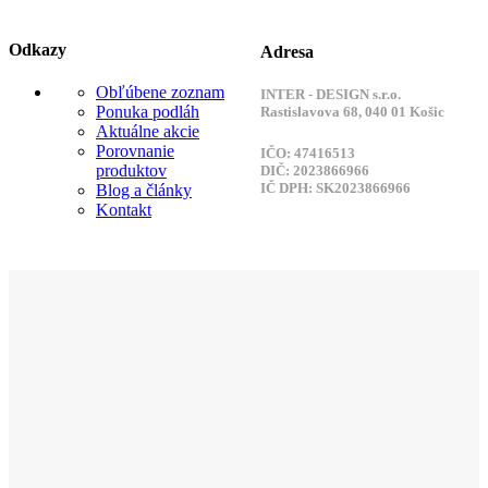
Odkazy
Adresa
Obľúbene zoznam
INTER - DESIGN s.r.o.
Ponuka podláh
Rastislavova 68, 040 01 Košic
Aktuálne akcie
Porovnanie
IČO: 47416513
produktov
DIČ: 2023866966
IČ DPH: SK2023866966
Blog a články
Kontakt