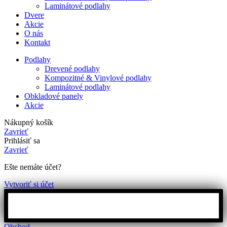
Laminátové podlahy
Dvere
Akcie
O nás
Kontakt
Podlahy
Drevené podlahy
Kompozitné & Vinylové podlahy
Laminátové podlahy
Obkladové panely
Akcie
Nákupný košík
Zavrieť
Prihlásiť sa
Zavrieť
Ešte nemáte účet?
Vytvoriť si účet
Obchod