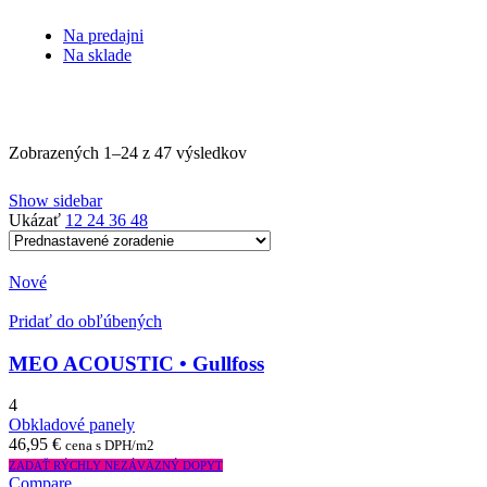
Na predajni
Na sklade
Zobrazených 1–24 z 47 výsledkov
Show sidebar
Ukázať
12
24
36
48
Nové
Pridať do obľúbených
MEO ACOUSTIC • Gullfoss
4
Obkladové panely
46,95
€
cena s DPH/m2
ZADAŤ RÝCHLY NEZÁVÄZNÝ DOPYT
Compare