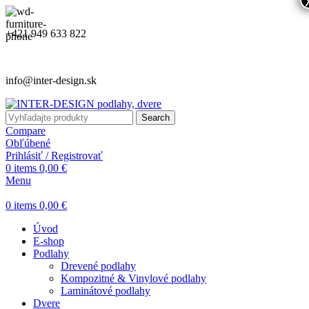
+421 949 633 822
info@inter-design.sk
Search
Compare
Obľúbené
Prihlásiť / Registrovať
0
items
0,00
€
Menu
0
items
0,00
€
Úvod
E-shop
Podlahy
Drevené podlahy
Kompozitné & Vinylové podlahy
Laminátové podlahy
Dvere