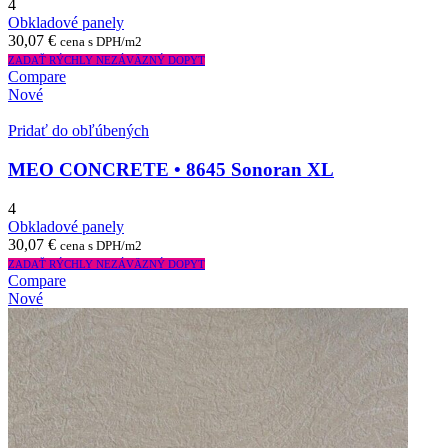
4
Obkladové panely
30,07
€
cena s DPH/m2
ZADAŤ RÝCHLY NEZÁVÄZNÝ DOPYT
Compare
Nové
Pridať do obľúbených
MEO CONCRETE • 8645 Sonoran XL
4
Obkladové panely
30,07
€
cena s DPH/m2
ZADAŤ RÝCHLY NEZÁVÄZNÝ DOPYT
Compare
Nové