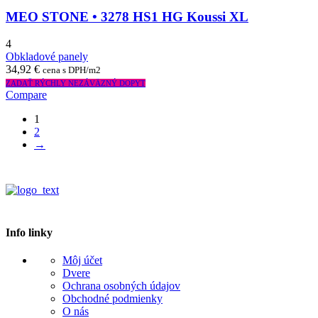
MEO STONE • 3278 HS1 HG Koussi XL
4
Obkladové panely
34,92
€
cena s DPH/m2
ZADAŤ RÝCHLY NEZÁVÄZNÝ DOPYT
Compare
1
2
→
Info linky
Môj účet
Dvere
Ochrana osobných údajov
Obchodné podmienky
O nás