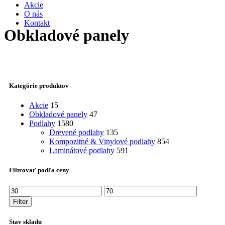
Akcie
O nás
Kontakt
Obkladové panely
Kategórie produktov
Akcie
15
Obkladové panely
47
Podlahy
1580
Drevené podlahy
135
Kompozitné & Vinylové podlahy
854
Laminátové podlahy
591
Filtrovať podľa ceny
Minimálna
Maximálna
cena
cena
Filter
Stav skladu