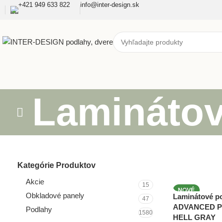
+421 949 633 822
info@inter-design.sk
Laminátov
Kategórie Produktov
Akcie
15
NOVÉ
Obkladové panely
Laminátové 
47
ADVANCED P
Podlahy
1580
HELL GRAY