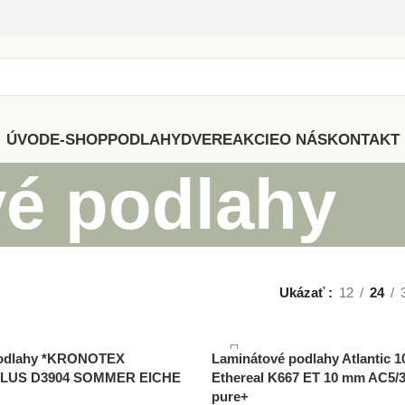
ÚVOD
E-SHOP
PODLAHY
DVERE
AKCIE
O NÁS
KONTAKT
é podlahy
Ukázať
12
24
podlahy *KRONOTEX
Laminátové podlahy Atlantic 1
LUS D3904 SOMMER EICHE
Ethereal K667 ET 10 mm AC5/3
pure+