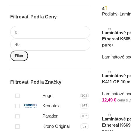
4
Podlahy
,
Lamin
Filtrovať Podľa Ceny
13,10
€
cena s 
Laminátové po
Ethereal K665
pure+
Filter
Laminátové po
17,99
€
cena s 
Laminátové po
K411 OE 10 m
Filtrovať Podľa Značky
Laminátové po
Egger
102
12,49
€
cena s 
Kronotex
167
Parador
105
Laminátové po
Ethereal K669
Krono Original
32