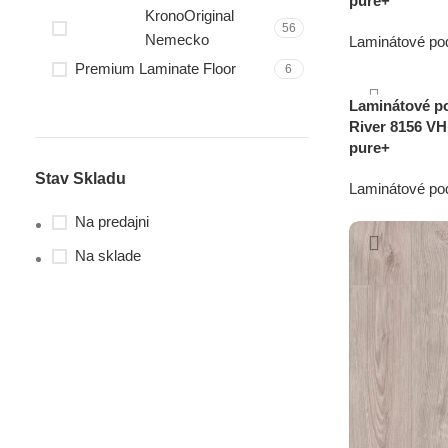
pure+
KronoOriginal
56
Nemecko
Laminátové po
17,99
€
cena s 
Premium Laminate Floor
6
SolidStep
18
Laminátové po
River 8156 VH
pure+
Stav Skladu
Laminátové po
12,49
€
cena s 
Na predajni
Na sklade