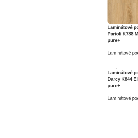
Laminátové po
Parioli K788 
pure+
Laminátové po
17,49
€
Laminátové po
Darcy K844 EI
pure+
Laminátové po
15,49
€