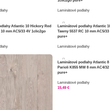
1clic2go pure+
dlahy
Laminátové podlahy
16,49
€
DPH/m2
dlahy Atlantic 10 Hickory Red
Laminátové podlahy Atlantic 1
 10 mm AC5/33 4V 1clic2go
Tawny 5537 RC 10 mm AC5/33 
pure+
dlahy
Laminátové podlahy
16,49
€
DPH/m2
cena s DPH/m2
Laminátové podlahy Atlantic 8
Parioli K855 MW 8 mm AC4/32 
pure+
Laminátové podlahy
15,49
€