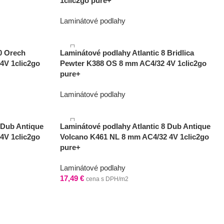
1clic2go pure+
Laminátové podlahy
16,49
€
cena s DPH/m2
0 Orech
Laminátové podlahy Atlantic 8 Bridlica
4V 1clic2go
Pewter K388 OS 8 mm AC4/32 4V 1clic2go
pure+
Laminátové podlahy
11,99
€
cena s DPH/m2
 Dub Antique
Laminátové podlahy Atlantic 8 Dub Antique
4V 1clic2go
Volcano K461 NL 8 mm AC4/32 4V 1clic2go
pure+
Laminátové podlahy
17,49
€
cena s DPH/m2