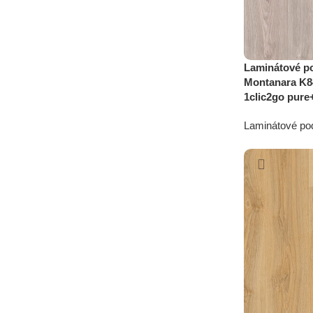
Laminátové po
Montanara K8
1clic2go pure
Laminátové po
17,49
€