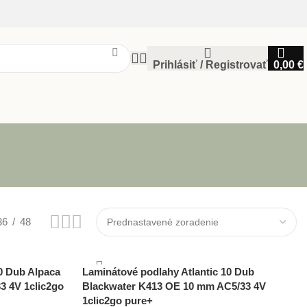
Prihlásiť / Registrovať
0,00
€
36
48
0 Dub Alpaca
Laminátové podlahy Atlantic 10 Dub
3 4V 1clic2go
Blackwater K413 OE 10 mm AC5/33 4V
1clic2go pure+