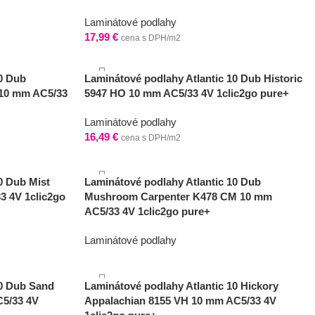
Laminátové podlahy
17,99
€
cena s DPH/m2
10 Dub
Laminátové podlahy Atlantic 10 Dub Historic
 10 mm AC5/33
5947 HO 10 mm AC5/33 4V 1clic2go pure+
Laminátové podlahy
16,49
€
cena s DPH/m2
0 Dub Mist
Laminátové podlahy Atlantic 10 Dub
3 4V 1clic2go
Mushroom Carpenter K478 CM 10 mm
AC5/33 4V 1clic2go pure+
Laminátové podlahy
17,99
€
cena s DPH/m2
10 Dub Sand
Laminátové podlahy Atlantic 10 Hickory
C5/33 4V
Appalachian 8155 VH 10 mm AC5/33 4V