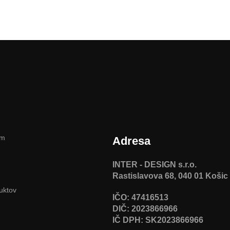
am
Adresa
INTER - DESIGN s.r.o.
Rastislavova 68, 040 01 Košic
uktov
IČO: 47416513
DIČ: 2023866966
IČ DPH: SK2023866966