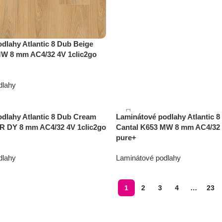
dlahy Atlantic 8 Dub Beige
MW 8 mm AC4/32 4V 1clic2go
dlahy
dlahy Atlantic 8 Dub Cream
Laminátové podlahy Atlantic 8
R DY 8 mm AC4/32 4V 1clic2go
Cantal K653 MW 8 mm AC4/32 
pure+
dlahy
Laminátové podlahy
15,49
€
cena s DPH/m2
1
2
3
4
…
23