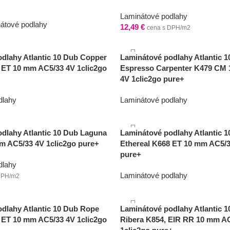
Laminátové podlahy
átové podlahy
12,49
€
cena s DPH/m2
DPH/m2
dlahy Atlantic 10 Dub Copper
Laminátové podlahy Atlantic 
 ET 10 mm AC5/33 4V 1clic2go
Espresso Carpenter K479 CM
4V 1clic2go pure+
dlahy
Laminátové podlahy
12,49
€
DPH/m2
cena s DPH/m2
dlahy Atlantic 10 Dub Laguna
Laminátové podlahy Atlantic 1
m AC5/33 4V 1clic2go pure+
Ethereal K668 ET 10 mm AC5/3
pure+
dlahy
Laminátové podlahy
DPH/m2
17,99
€
cena s DPH/m2
dlahy Atlantic 10 Dub Rope
Laminátové podlahy Atlantic 
 ET 10 mm AC5/33 4V 1clic2go
Ribera K854, EIR RR 10 mm A