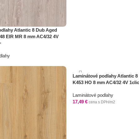
dlahy Atlantic 8 Dub Aged
48 EIR MR 8 mm AC4/32 4V
+
dlahy
Laminátové podlahy Atlantic 8
K453 HO 8 mm AC4/32 4V 1cli
Laminátové podlahy
17,49
€
cena s DPH/m2