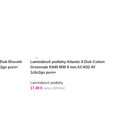
 Dub Biscotti
Laminátové podlahy Atlantic 8 Dub Cotton
c2go pure+
Greenvale K640 MW 8 mm AC4/32 4V
1clic2go pure+
Laminátové podlahy
17,49
€
cena s DPH/m2