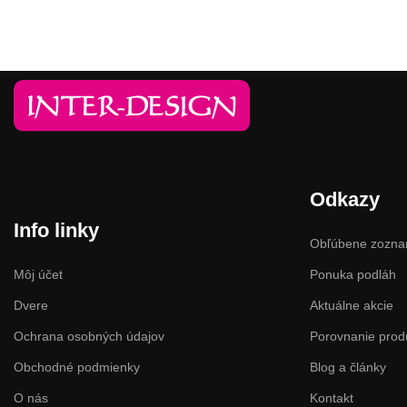
Odkazy
Info linky
Obľúbene zozn
Môj účet
Ponuka podláh
Dvere
Aktuálne akcie
Ochrana osobných údajov
Porovnanie prod
Obchodné podmienky
Blog a články
O nás
Kontakt