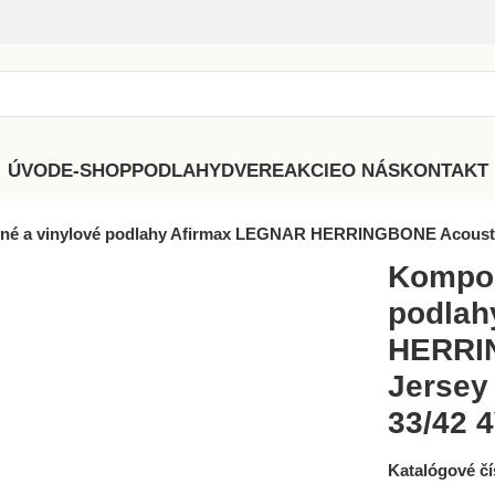
ÚVOD
E-SHOP
PODLAHY
DVERE
AKCIE
O NÁS
KONTAKT
né a vinylové podlahy Afirmax LEGNAR HERRINGBONE Acoustic 
Kompoz
podlah
HERRI
Jersey
33/42 4
Katalógové čí