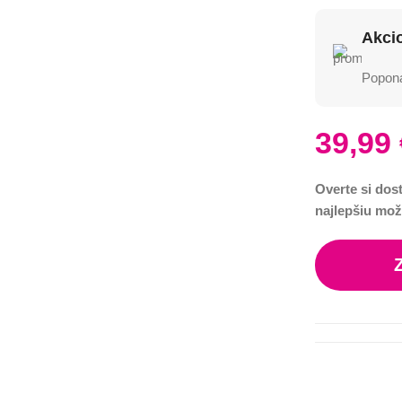
Akci
Poponá
39,99
Overte si dos
najlepšiu mož