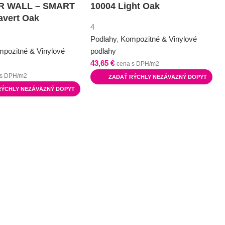
 WALL – SMART
10004 Light Oak
avert Oak
4
Podlahy
,
Kompozitné & Vinylové
pozitné & Vinylové
podlahy
43,65
€
cena s DPH/m2
 s DPH/m2
ZADAŤ RÝCHLY NEZÁVÄZNÝ DOPYT
RÝCHLY NEZÁVÄZNÝ DOPYT