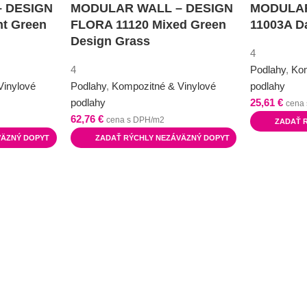
 DESIGN
MODULAR WALL – DESIGN
MODULAR
ht Green
FLORA 11120 Mixed Green
11003A D
Design Grass
4
4
Podlahy
,
Kom
Vinylové
Podlahy
,
Kompozitné & Vinylové
podlahy
podlahy
25,61
€
cena
62,76
€
cena s DPH/m2
ZADAŤ 
VÄZNÝ DOPYT
ZADAŤ RÝCHLY NEZÁVÄZNÝ DOPYT