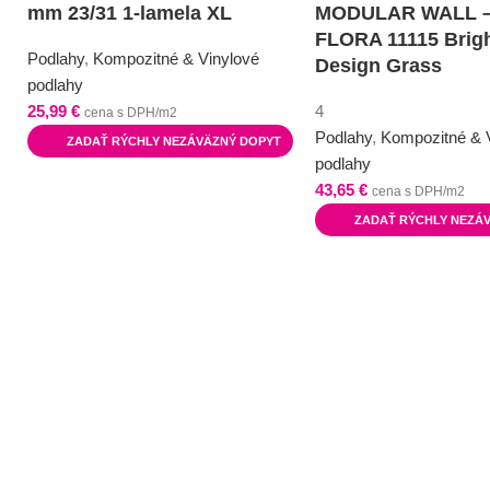
mm 23/31 1-lamela XL
MODULAR WALL –
FLORA 11115 Brig
Podlahy
,
Kompozitné & Vinylové
Design Grass
podlahy
25,99
€
4
cena s DPH/m2
Podlahy
,
Kompozitné & 
ZADAŤ RÝCHLY NEZÁVÄZNÝ DOPYT
podlahy
43,65
€
cena s DPH/m2
ZADAŤ RÝCHLY NEZÁ