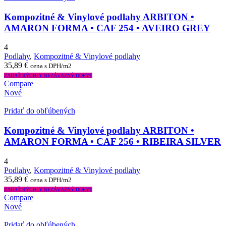
Kompozitné & Vinylové podlahy ARBITON •
AMARON FORMA • CAF 254 • AVEIRO GREY
4
Podlahy
,
Kompozitné & Vinylové podlahy
35,89
€
cena s DPH/m2
ZADAŤ RÝCHLY NEZÁVÄZNÝ DOPYT
Compare
Nové
Pridať do obľúbených
Kompozitné & Vinylové podlahy ARBITON •
AMARON FORMA • CAF 256 • RIBEIRA SILVER
4
Podlahy
,
Kompozitné & Vinylové podlahy
35,89
€
cena s DPH/m2
ZADAŤ RÝCHLY NEZÁVÄZNÝ DOPYT
Compare
Nové
Pridať do obľúbených