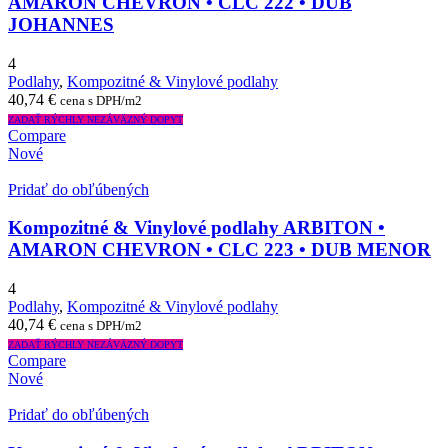
AMARON CHEVRON • CLC 222 • DUB
JOHANNES
4
Podlahy
,
Kompozitné & Vinylové podlahy
40,74
€
cena s DPH/m2
ZADAŤ RÝCHLY NEZÁVÄZNÝ DOPYT
Compare
Nové
Pridať do obľúbených
Kompozitné & Vinylové podlahy ARBITON •
AMARON CHEVRON • CLC 223 • DUB MENOR
4
Podlahy
,
Kompozitné & Vinylové podlahy
40,74
€
cena s DPH/m2
ZADAŤ RÝCHLY NEZÁVÄZNÝ DOPYT
Compare
Nové
Pridať do obľúbených