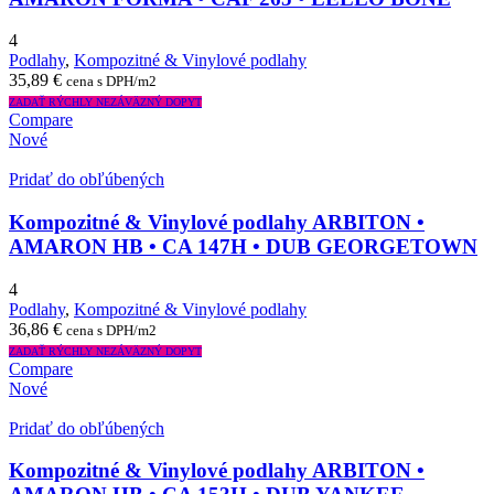
4
Podlahy
,
Kompozitné & Vinylové podlahy
35,89
€
cena s DPH/m2
ZADAŤ RÝCHLY NEZÁVÄZNÝ DOPYT
Compare
Nové
Pridať do obľúbených
Kompozitné & Vinylové podlahy ARBITON •
AMARON HB • CA 147H • DUB GEORGETOWN
4
Podlahy
,
Kompozitné & Vinylové podlahy
36,86
€
cena s DPH/m2
ZADAŤ RÝCHLY NEZÁVÄZNÝ DOPYT
Compare
Nové
Pridať do obľúbených
Kompozitné & Vinylové podlahy ARBITON •