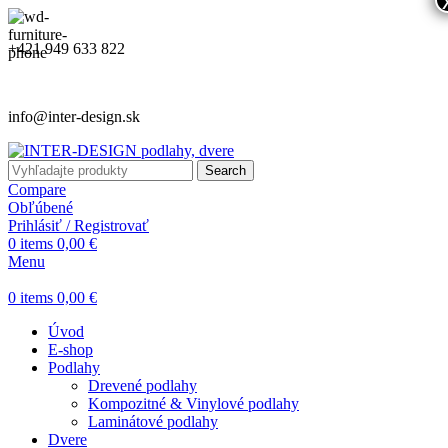
+421 949 633 822
info@inter-design.sk
Search
Compare
Obľúbené
Prihlásiť / Registrovať
0
items
0,00
€
Menu
0
items
0,00
€
Úvod
E-shop
Podlahy
Drevené podlahy
Kompozitné & Vinylové podlahy
Laminátové podlahy
Dvere