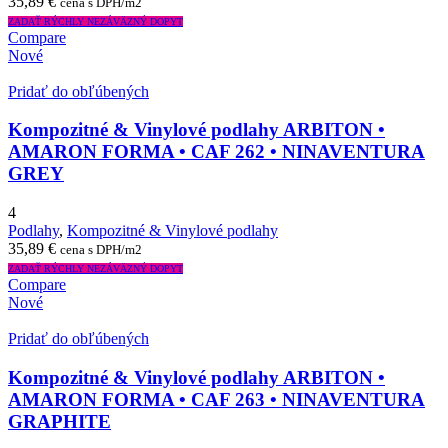
35,89
€
cena s DPH/m2
ZADAŤ RÝCHLY NEZÁVÄZNÝ DOPYT
Compare
Nové
Pridať do obľúbených
Kompozitné & Vinylové podlahy ARBITON •
AMARON FORMA • CAF 262 • NINAVENTURA
GREY
4
Podlahy
,
Kompozitné & Vinylové podlahy
35,89
€
cena s DPH/m2
ZADAŤ RÝCHLY NEZÁVÄZNÝ DOPYT
Compare
Nové
Pridať do obľúbených
Kompozitné & Vinylové podlahy ARBITON •
AMARON FORMA • CAF 263 • NINAVENTURA
GRAPHITE