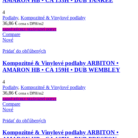
AMARON HB • CA 153H • DUB YANKEE
4
Podlahy
,
Kompozitné & Vinylové podlahy
36,86
€
cena s DPH/m2
ZADAŤ RÝCHLY NEZÁVÄZNÝ DOPYT
Compare
Nové
Pridať do obľúbených
Kompozitné & Vinylové podlahy ARBITON •
AMARON HB • CA 159H • DUB WEMBLEY
4
Podlahy
,
Kompozitné & Vinylové podlahy
36,86
€
cena s DPH/m2
ZADAŤ RÝCHLY NEZÁVÄZNÝ DOPYT
Compare
Nové
Pridať do obľúbených
Kompozitné & Vinylové podlahy ARBITON •