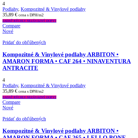
4
Podlahy
,
Kompozitné & Vinylové podlahy
35,89
€
cena s DPH/m2
ZADAŤ RÝCHLY NEZÁVÄZNÝ DOPYT
Compare
Nové
Pridať do obľúbených
Kompozitné & Vinylové podlahy ARBITON •
AMARON FORMA • CAF 264 • NINAVENTURA
ANTRACITE
4
Podlahy
,
Kompozitné & Vinylové podlahy
35,89
€
cena s DPH/m2
ZADAŤ RÝCHLY NEZÁVÄZNÝ DOPYT
Compare
Nové
Pridať do obľúbených
Kompozitné & Vinylové podlahy ARBITON •
AMARON FORMA • CAF 265 • LELLO BONE