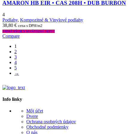
AMARON HB EIR • CAS 208H • DUB BURBON
4
Podlahy
,
Kompozitné & Vinylové podlahy
38,80
€
cena s DPH/m2
ZADAŤ RÝCHLY NEZÁVÄZNÝ DOPYT
Compare
1
2
3
4
5
→
Info linky
Môj účet
Dvere
Ochrana osobných údajov
Obchodné podmienky
O nás