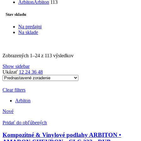
Arbiton
Arbiton
113
Stav skladu
Na predajni
Na sklade
Zobrazených 1–24 z 113 výsledkov
Show sidebar
Ukázať
12
24
36
48
Clear filters
Arbiton
Nové
Pridať do obľúbených
Kompozitné & Vinylové podlahy ARBITON •