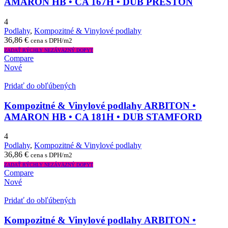
AMARON HB • CA 167H • DUB PRESTON
4
Podlahy
,
Kompozitné & Vinylové podlahy
36,86
€
cena s DPH/m2
ZADAŤ RÝCHLY NEZÁVÄZNÝ DOPYT
Compare
Nové
Pridať do obľúbených
Kompozitné & Vinylové podlahy ARBITON •
AMARON HB • CA 181H • DUB STAMFORD
4
Podlahy
,
Kompozitné & Vinylové podlahy
36,86
€
cena s DPH/m2
ZADAŤ RÝCHLY NEZÁVÄZNÝ DOPYT
Compare
Nové
Pridať do obľúbených
Kompozitné & Vinylové podlahy ARBITON •