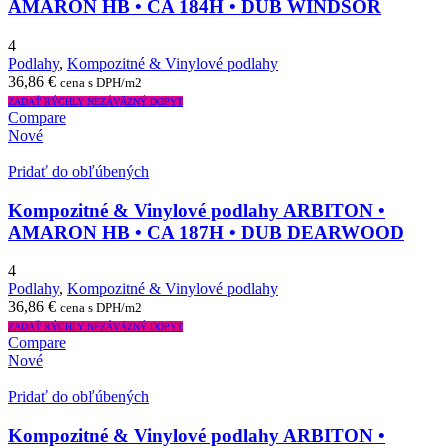
AMARON HB • CA 184H • DUB WINDSOR
4
Podlahy
,
Kompozitné & Vinylové podlahy
36,86
€
cena s DPH/m2
ZADAŤ RÝCHLY NEZÁVÄZNÝ DOPYT
Compare
Nové
Pridať do obľúbených
Kompozitné & Vinylové podlahy ARBITON •
AMARON HB • CA 187H • DUB DEARWOOD
4
Podlahy
,
Kompozitné & Vinylové podlahy
36,86
€
cena s DPH/m2
ZADAŤ RÝCHLY NEZÁVÄZNÝ DOPYT
Compare
Nové
Pridať do obľúbených
Kompozitné & Vinylové podlahy ARBITON •