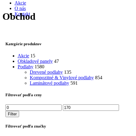
Akcie
O nás
Obchod
Kontakt
Kategórie produktov
Akcie
15
Obkladové panely
47
Podlahy
1580
Drevené podlahy
135
Kompozitné & Vinylové podlahy
854
Laminátové podlahy
591
Filtrovať podľa ceny
Minimálna
Maximálna
cena
cena
Filter
Filtrovať podľa značky