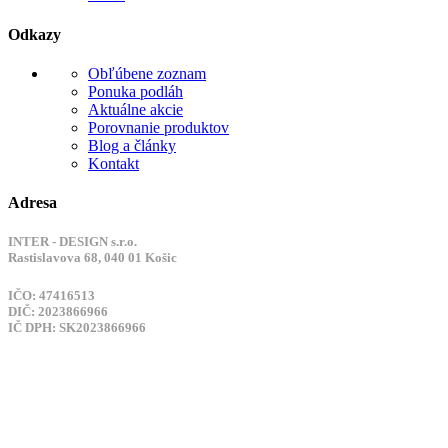
Odkazy
Obľúbene zoznam
Ponuka podláh
Aktuálne akcie
Porovnanie produktov
Blog a články
Kontakt
Adresa
INTER - DESIGN s.r.o.
Rastislavova 68, 040 01 Košic
IČO: 47416513
DIČ: 2023866966
IČ DPH: SK2023866966