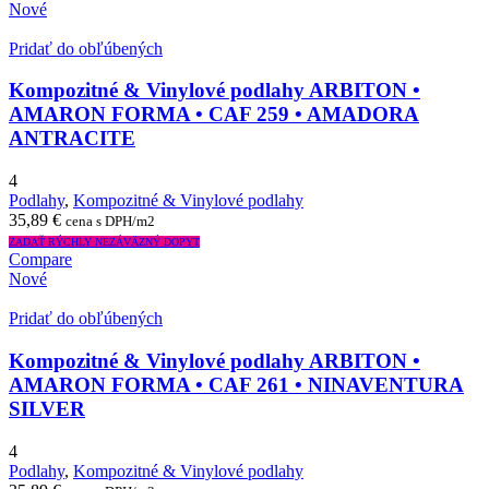
Nové
Pridať do obľúbených
Kompozitné & Vinylové podlahy ARBITON •
AMARON FORMA • CAF 259 • AMADORA
ANTRACITE
4
Podlahy
,
Kompozitné & Vinylové podlahy
35,89
€
cena s DPH/m2
ZADAŤ RÝCHLY NEZÁVÄZNÝ DOPYT
Compare
Nové
Pridať do obľúbených
Kompozitné & Vinylové podlahy ARBITON •
AMARON FORMA • CAF 261 • NINAVENTURA
SILVER
4
Podlahy
,
Kompozitné & Vinylové podlahy