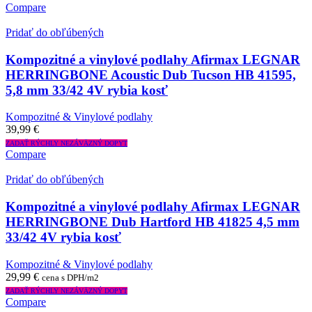
Compare
Pridať do obľúbených
Kompozitné a vinylové podlahy Afirmax LEGNAR
HERRINGBONE Acoustic Dub Tucson HB 41595,
5,8 mm 33/42 4V rybia kosť
Kompozitné & Vinylové podlahy
39,99
€
ZADAŤ RÝCHLY NEZÁVÄZNÝ DOPYT
Compare
Pridať do obľúbených
Kompozitné a vinylové podlahy Afirmax LEGNAR
HERRINGBONE Dub Hartford HB 41825 4,5 mm
33/42 4V rybia kosť
Kompozitné & Vinylové podlahy
29,99
€
cena s DPH/m2
ZADAŤ RÝCHLY NEZÁVÄZNÝ DOPYT
Compare