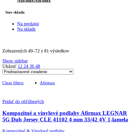
Afirmax
Afirmax
81
Stav skladu
Na predajni
Na sklade
Zobrazených 49–72 z 81 výsledkov
Show sidebar
Ukázať
12
24
36
48
Clear filters
Afirmax
Pridať do obľúbených
Kompozitné a vinylové podlahy Afirmax LEGNAR
5G Dub Jersey CLE 41102 4 mm 33/42 4V 1-lamela
Kompozitné & Vinylové podlahy