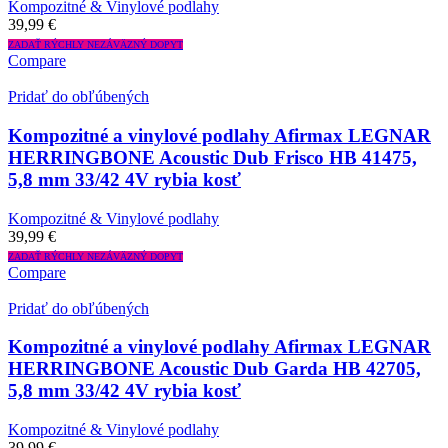
Kompozitné & Vinylové podlahy
39,99
€
ZADAŤ RÝCHLY NEZÁVÄZNÝ DOPYT
Compare
Pridať do obľúbených
Kompozitné a vinylové podlahy Afirmax LEGNAR
HERRINGBONE Acoustic Dub Frisco HB 41475,
5,8 mm 33/42 4V rybia kosť
Kompozitné & Vinylové podlahy
39,99
€
ZADAŤ RÝCHLY NEZÁVÄZNÝ DOPYT
Compare
Pridať do obľúbených
Kompozitné a vinylové podlahy Afirmax LEGNAR
HERRINGBONE Acoustic Dub Garda HB 42705,
5,8 mm 33/42 4V rybia kosť
Kompozitné & Vinylové podlahy
39,99
€