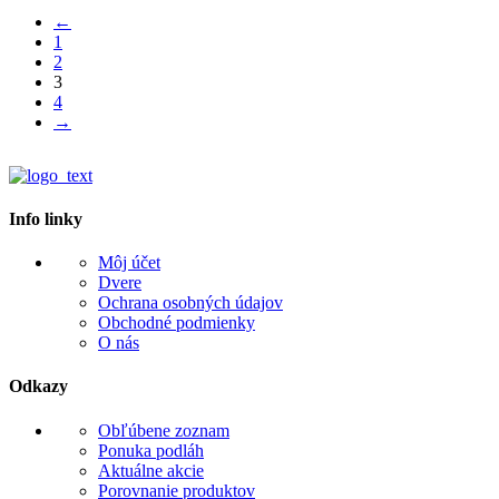
←
1
2
3
4
→
Info linky
Môj účet
Dvere
Ochrana osobných údajov
Obchodné podmienky
O nás
Odkazy
Obľúbene zoznam
Ponuka podláh
Aktuálne akcie
Porovnanie produktov