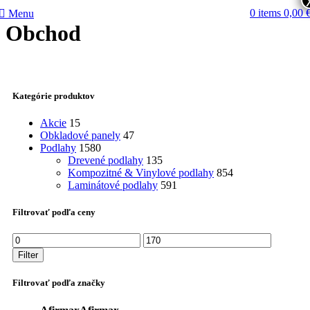
0
items
0,00
Menu
Obchod
Kategórie produktov
Akcie
15
Obkladové panely
47
Podlahy
1580
Drevené podlahy
135
Kompozitné & Vinylové podlahy
854
Laminátové podlahy
591
Filtrovať podľa ceny
Minimálna
Maximálna
cena
cena
Filter
Filtrovať podľa značky