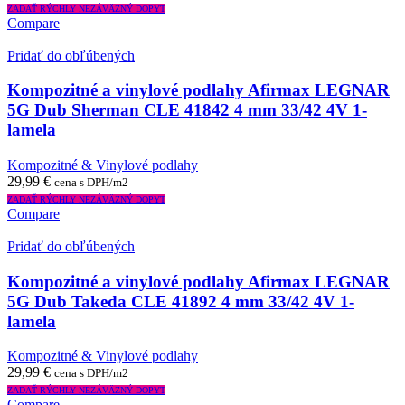
ZADAŤ RÝCHLY NEZÁVÄZNÝ DOPYT
Compare
Pridať do obľúbených
Kompozitné a vinylové podlahy Afirmax LEGNAR
5G Dub Sherman CLE 41842 4 mm 33/42 4V 1-
lamela
Kompozitné & Vinylové podlahy
29,99
€
cena s DPH/m2
ZADAŤ RÝCHLY NEZÁVÄZNÝ DOPYT
Compare
Pridať do obľúbených
Kompozitné a vinylové podlahy Afirmax LEGNAR
5G Dub Takeda CLE 41892 4 mm 33/42 4V 1-
lamela
Kompozitné & Vinylové podlahy
29,99
€
cena s DPH/m2
ZADAŤ RÝCHLY NEZÁVÄZNÝ DOPYT
Compare