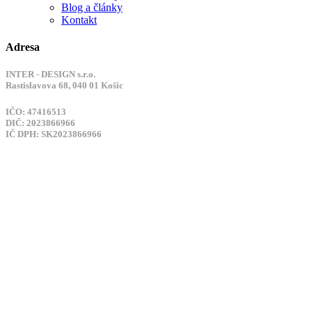
Blog a články
Kontakt
Adresa
INTER - DESIGN s.r.o.
Rastislavova 68, 040 01 Košic
IČO: 47416513
DIČ: 2023866966
IČ DPH: SK2023866966