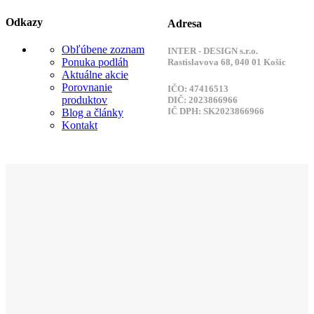
Odkazy
Adresa
Obľúbene zoznam
INTER - DESIGN s.r.o.
Ponuka podláh
Rastislavova 68, 040 01 Košic
Aktuálne akcie
Porovnanie
IČO: 47416513
produktov
DIČ: 2023866966
IČ DPH: SK2023866966
Blog a články
Kontakt