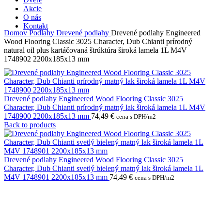
Akcie
O nás
Kontakt
Domov
Podlahy
Drevené podlahy
Drevené podlahy Engineered
Wood Flooring Classic 3025 Character, Dub Chianti prírodný
natural oil plus kartáčovaná štrúktúra široká lamela 1L M4V
1748902 2200x185x13 mm
Drevené podlahy Engineered Wood Flooring Classic 3025
Character, Dub Chianti prírodný matný lak široká lamela 1L M4V
1748900 2200x185x13 mm
74,49
€
cena s DPH/m2
Back to products
Drevené podlahy Engineered Wood Flooring Classic 3025
Character, Dub Chianti svetlý bielený matný lak široká lamela 1L
M4V 1748901 2200x185x13 mm
74,49
€
cena s DPH/m2