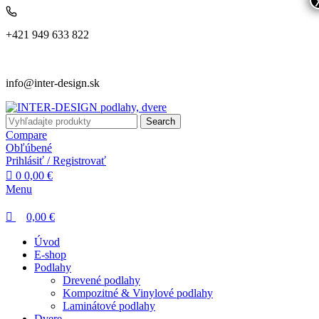
0
0
+421 949 633 822
info@inter-design.sk
Search
Compare
Obľúbené
Prihlásiť / Registrovať
0
0,00
€
Menu
0,00
€
Úvod
E-shop
Podlahy
Drevené podlahy
Kompozitné & Vinylové podlahy
Laminátové podlahy
Dvere