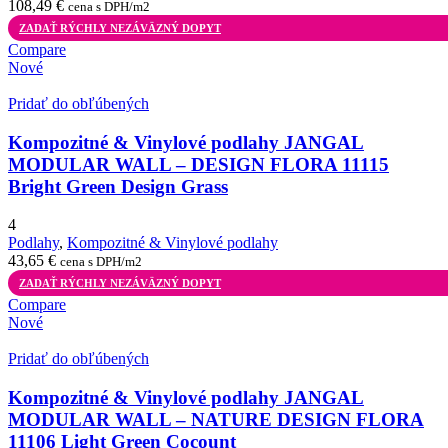
108,49
€
cena s DPH/m2
ZADAŤ RÝCHLY NEZÁVÄZNÝ DOPYT
Compare
Nové
Pridať do obľúbených
Kompozitné & Vinylové podlahy JANGAL
MODULAR WALL – DESIGN FLORA 11115
Bright Green Design Grass
4
Podlahy
,
Kompozitné & Vinylové podlahy
43,65
€
cena s DPH/m2
ZADAŤ RÝCHLY NEZÁVÄZNÝ DOPYT
Compare
Nové
Pridať do obľúbených
Kompozitné & Vinylové podlahy JANGAL
MODULAR WALL – NATURE DESIGN FLORA
11106 Light Green Cocount