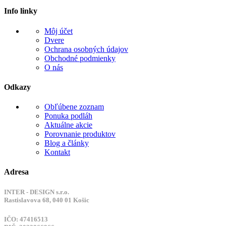
Info linky
Môj účet
Dvere
Ochrana osobných údajov
Obchodné podmienky
O nás
Odkazy
Obľúbene zoznam
Ponuka podláh
Aktuálne akcie
Porovnanie produktov
Blog a články
Kontakt
Adresa
INTER - DESIGN s.r.o.
Rastislavova 68, 040 01 Košic
IČO: 47416513