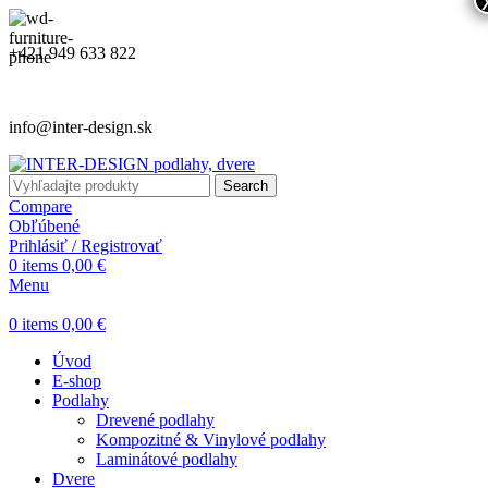
+421 949 633 822
info@inter-design.sk
Search
Compare
Obľúbené
Prihlásiť / Registrovať
0
items
0,00
€
Menu
0
items
0,00
€
Úvod
E-shop
Podlahy
Drevené podlahy
Kompozitné & Vinylové podlahy
Laminátové podlahy
Dvere