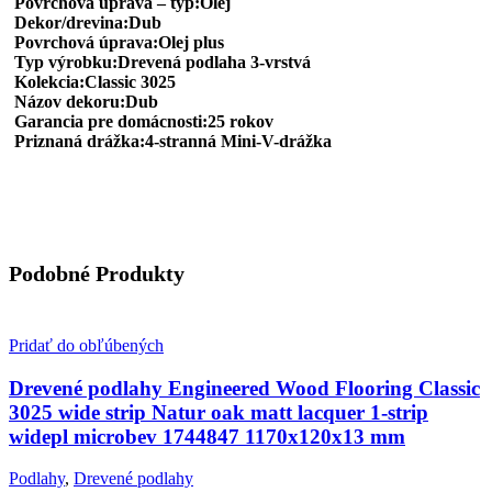
Povrchová úprava – typ:Olej
Dekor/drevina:Dub
Povrchová úprava:Olej plus
Typ výrobku:Drevená podlaha 3-vrstvá
Kolekcia:Classic 3025
Názov dekoru:Dub
Garancia pre domácnosti:25 rokov
Priznaná drážka:4-stranná Mini-V-drážka
Podobné Produkty
Pridať do obľúbených
Drevené podlahy Engineered Wood Flooring Classic
3025 wide strip Natur oak matt lacquer 1-strip
widepl microbev 1744847 1170x120x13 mm
Podlahy
,
Drevené podlahy