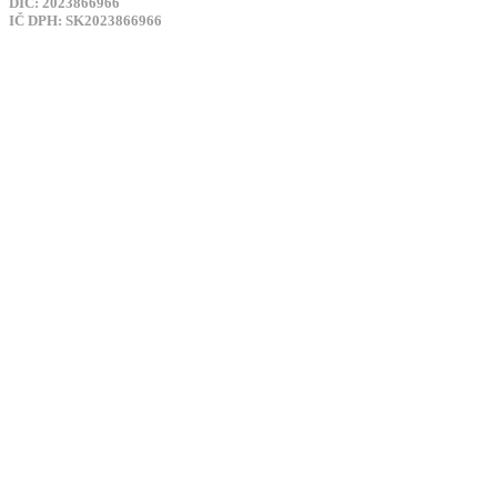
DIČ: 2023866966
IČ DPH: SK2023866966