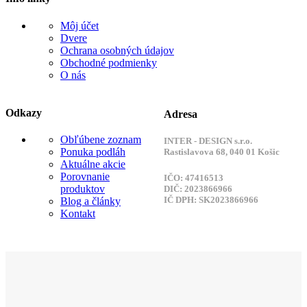
Môj účet
Dvere
Ochrana osobných údajov
Obchodné podmienky
O nás
Odkazy
Adresa
Obľúbene zoznam
INTER - DESIGN s.r.o.
Ponuka podláh
Rastislavova 68, 040 01 Košic
Aktuálne akcie
Porovnanie
IČO: 47416513
produktov
DIČ: 2023866966
IČ DPH: SK2023866966
Blog a články
Kontakt