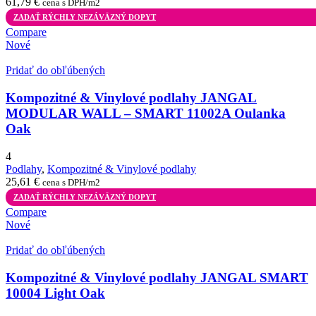
61,79
€
cena s DPH/m2
ZADAŤ RÝCHLY NEZÁVÄZNÝ DOPYT
Compare
Nové
Pridať do obľúbených
Kompozitné & Vinylové podlahy JANGAL
MODULAR WALL – SMART 11002A Oulanka
Oak
4
Podlahy
,
Kompozitné & Vinylové podlahy
25,61
€
cena s DPH/m2
ZADAŤ RÝCHLY NEZÁVÄZNÝ DOPYT
Compare
Nové
Pridať do obľúbených
Kompozitné & Vinylové podlahy JANGAL SMART
10004 Light Oak