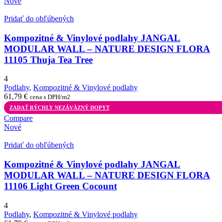
Nové
Pridať do obľúbených
Kompozitné & Vinylové podlahy JANGAL
MODULAR WALL – NATURE DESIGN FLORA
11105 Thuja Tea Tree
4
Podlahy
,
Kompozitné & Vinylové podlahy
61,79
€
cena s DPH/m2
ZADAŤ RÝCHLY NEZÁVÄZNÝ DOPYT
Compare
Nové
Pridať do obľúbených
Kompozitné & Vinylové podlahy JANGAL
MODULAR WALL – NATURE DESIGN FLORA
11106 Light Green Cocount
4
Podlahy
,
Kompozitné & Vinylové podlahy