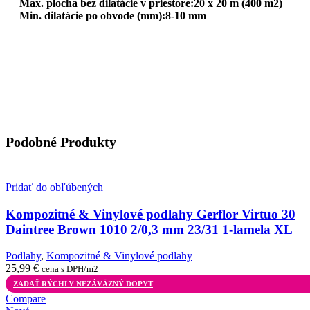
Max. plocha bez dilatácie v priestore:20 x 20 m (400 m2)
Min. dilatácie po obvode (mm):8-10 mm
Podobné Produkty
Pridať do obľúbených
Kompozitné & Vinylové podlahy Gerflor Virtuo 30
Daintree Brown 1010 2/0,3 mm 23/31 1-lamela XL
Podlahy
,
Kompozitné & Vinylové podlahy
25,99
€
cena s DPH/m2
ZADAŤ RÝCHLY NEZÁVÄZNÝ DOPYT
Compare