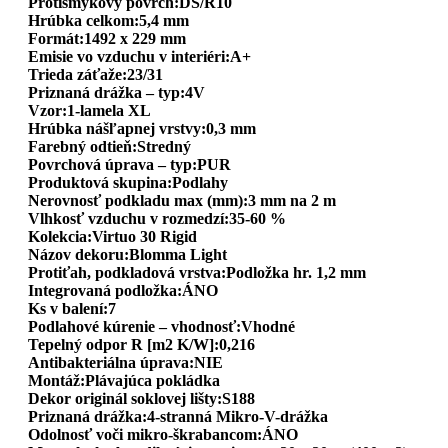
Protišmykový povrch:DS/R10
Hrúbka celkom:5,4 mm
Formát:1492 x 229 mm
Emisie vo vzduchu v interiéri:A+
Trieda záťaže:23/31
Priznaná drážka – typ:4V
Vzor:1-lamela XL
Hrúbka nášľapnej vrstvy:0,3 mm
Farebný odtieň:Stredný
Povrchová úprava – typ:PUR
Produktová skupina:Podlahy
Nerovnosť podkladu max (mm):3 mm na 2 m
Vlhkosť vzduchu v rozmedzí:35-60 %
Kolekcia:Virtuo 30 Rigid
Názov dekoru:Blomma Light
Protiťah, podkladová vrstva:Podložka hr. 1,2 mm
Integrovaná podložka:ÁNO
Ks v balení:7
Podlahové kúrenie – vhodnosť:Vhodné
Tepelný odpor R [m2 K/W]:0,216
Antibakteriálna úprava:NIE
Montáž:Plávajúca pokládka
Dekor originál soklovej lišty:S188
Priznaná drážka:4-stranná Mikro-V-drážka
Odolnosť voči mikro-škrabancom:ÁNO