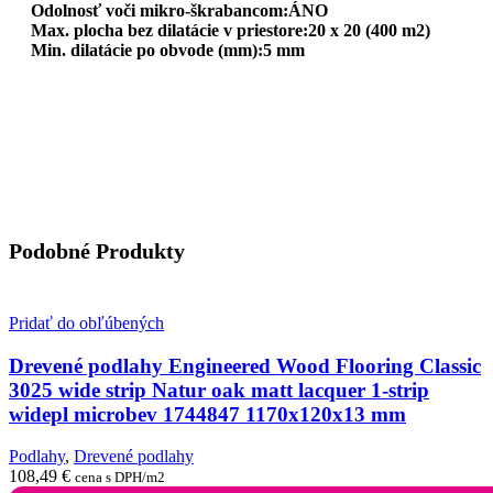
Odolnosť voči mikro-škrabancom:ÁNO
Max. plocha bez dilatácie v priestore:20 x 20 (400 m2)
Min. dilatácie po obvode (mm):5 mm
Podobné Produkty
Pridať do obľúbených
Drevené podlahy Engineered Wood Flooring Classic
3025 wide strip Natur oak matt lacquer 1-strip
widepl microbev 1744847 1170x120x13 mm
Podlahy
,
Drevené podlahy
108,49
€
cena s DPH/m2