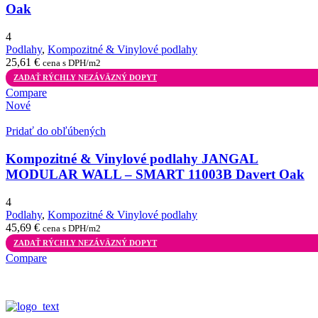
Oak
4
Podlahy
,
Kompozitné & Vinylové podlahy
25,61
€
cena s DPH/m2
ZADAŤ RÝCHLY NEZÁVÄZNÝ DOPYT
Compare
Nové
Pridať do obľúbených
Kompozitné & Vinylové podlahy JANGAL
MODULAR WALL – SMART 11003B Davert Oak
4
Podlahy
,
Kompozitné & Vinylové podlahy
45,69
€
cena s DPH/m2
ZADAŤ RÝCHLY NEZÁVÄZNÝ DOPYT
Compare