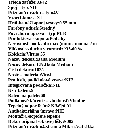
Trieda záťaže:33/42
Spoj – typ:NIE
Priznaná drážka – typ:4V
Vzor:1-lamela XL
Hrúbka nášľapnej vrstvy:0,55 mm
Farebný odtieň:Stredný
Povrchová úprava – typ:PUR
Produktová skupina:Podlahy
Nerovnosť podkladu max (mm):2 mm na 2 m
Vlhkosť vzduchu v rozmedzí:35-60 %
Kolekcia:Virtuo 55
Názov dekoru:Baita Medium
Názov dekoru EN:Baita Medium
Číslo dekoru:1025
Nosič – materiál:Vinyl
Protiťah, podkladová vrstva:NIE
Integrovaná podložka:NIE
Ks v balení:9
Balení na palete:60
Podlahové kúrenie – vhodnosť:Vhodné
Tepelný odpor R [m2 K/W]:0,01
Antibakteriálna úprava:NIE
Montáž:Celoplošné lepenie
Dekor originál soklovej lišty:S082
Priznaná drážka:4-stranná Mikro-V-drážka