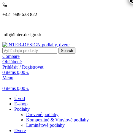
+421 949 633 822
info@inter-design.sk
Search
Compare
Obľúbené
Prihlásiť / Registrovať
0
items
0,00
€
Menu
0
items
0,00
€
Úvod
E-shop
Podlahy
Drevené podlahy
Kompozitné & Vinylové podlahy
Laminátové podlahy
Dvere