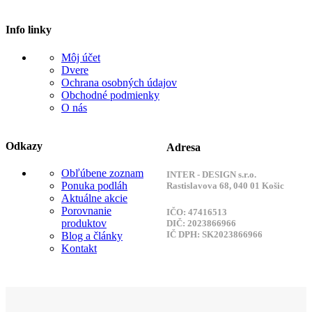
Info linky
Môj účet
Dvere
Ochrana osobných údajov
Obchodné podmienky
O nás
Odkazy
Adresa
Obľúbene zoznam
INTER - DESIGN s.r.o.
Ponuka podláh
Rastislavova 68, 040 01 Košic
Aktuálne akcie
Porovnanie
IČO: 47416513
produktov
DIČ: 2023866966
IČ DPH: SK2023866966
Blog a články
Kontakt