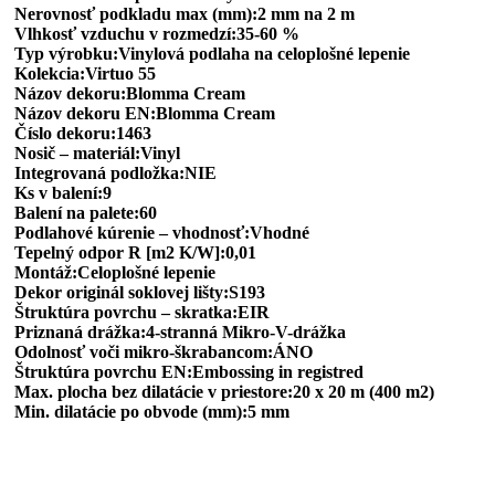
Nerovnosť podkladu max (mm):2 mm na 2 m
Vlhkosť vzduchu v rozmedzí:35-60 %
Typ výrobku:Vinylová podlaha na celoplošné lepenie
Kolekcia:Virtuo 55
Názov dekoru:Blomma Cream
Názov dekoru EN:Blomma Cream
Číslo dekoru:1463
Nosič – materiál:Vinyl
Integrovaná podložka:NIE
Ks v balení:9
Balení na palete:60
Podlahové kúrenie – vhodnosť:Vhodné
Tepelný odpor R [m2 K/W]:0,01
Montáž:Celoplošné lepenie
Dekor originál soklovej lišty:S193
Štruktúra povrchu – skratka:EIR
Priznaná drážka:4-stranná Mikro-V-drážka
Odolnosť voči mikro-škrabancom:ÁNO
Štruktúra povrchu EN:Embossing in registred
Max. plocha bez dilatácie v priestore:20 x 20 m (400 m2)
Min. dilatácie po obvode (mm):5 mm