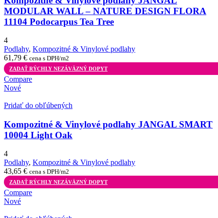
Kompozitné & Vinylové podlahy JANGAL
MODULAR WALL – NATURE DESIGN FLORA
11104 Podocarpus Tea Tree
4
Podlahy
,
Kompozitné & Vinylové podlahy
61,79
€
cena s DPH/m2
ZADAŤ RÝCHLY NEZÁVÄZNÝ DOPYT
Compare
Nové
Pridať do obľúbených
Kompozitné & Vinylové podlahy JANGAL SMART
10004 Light Oak
4
Podlahy
,
Kompozitné & Vinylové podlahy
43,65
€
cena s DPH/m2
ZADAŤ RÝCHLY NEZÁVÄZNÝ DOPYT
Compare
Nové