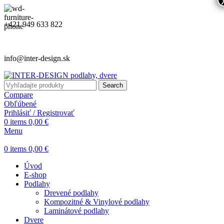
+421 949 633 822
info@inter-design.sk
Search
Compare
Obľúbené
Prihlásiť / Registrovať
0
items
0,00
€
Menu
0
items
0,00
€
Úvod
E-shop
Podlahy
Drevené podlahy
Kompozitné & Vinylové podlahy
Laminátové podlahy
Dvere