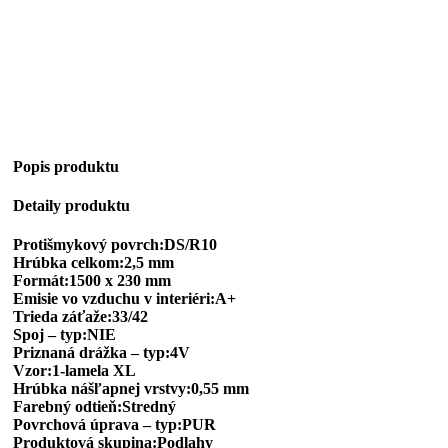
Popis produktu
Detaily produktu
Protišmykový povrch:DS/R10
Hrúbka celkom:2,5 mm
Formát:1500 x 230 mm
Emisie vo vzduchu v interiéri:A+
Trieda záťaže:33/42
Spoj – typ:NIE
Priznaná drážka – typ:4V
Vzor:1-lamela XL
Hrúbka nášľapnej vrstvy:0,55 mm
Farebný odtieň:Stredný
Povrchová úprava – typ:PUR
Produktová skupina:Podlahy