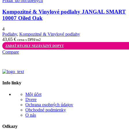
Pridať do obľúbených
Kompozitné & Vinylové podlahy JANGAL SMART
10007 Oiled Oak
4
Podlahy
,
Kompozitné & Vinylové podlahy
43,65
€
cena s DPH/m2
ZADAŤ RÝCHLY NEZÁVÄZNÝ DOPYT
Compare
Info linky
Môj účet
Dvere
Ochrana osobných údajov
Obchodné podmienky
O nás
Odkazy