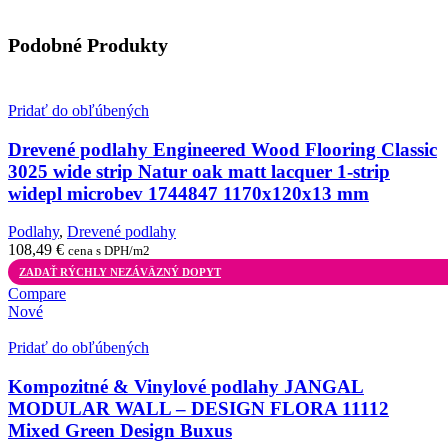
Podobné Produkty
Pridať do obľúbených
Drevené podlahy Engineered Wood Flooring Classic
3025 wide strip Natur oak matt lacquer 1-strip
widepl microbev 1744847 1170x120x13 mm
Podlahy
,
Drevené podlahy
108,49
€
cena s DPH/m2
ZADAŤ RÝCHLY NEZÁVÄZNÝ DOPYT
Compare
Nové
Pridať do obľúbených
Kompozitné & Vinylové podlahy JANGAL
MODULAR WALL – DESIGN FLORA 11112
Mixed Green Design Buxus