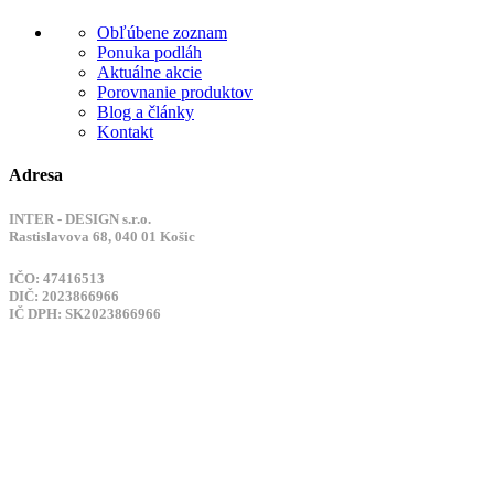
Obľúbene zoznam
Ponuka podláh
Aktuálne akcie
Porovnanie produktov
Blog a články
Kontakt
Adresa
INTER - DESIGN s.r.o.
Rastislavova 68, 040 01 Košic
IČO: 47416513
DIČ: 2023866966
IČ DPH: SK2023866966