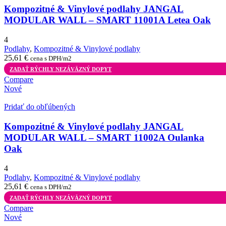
Kompozitné & Vinylové podlahy JANGAL
MODULAR WALL – SMART 11001A Letea Oak
4
Podlahy
,
Kompozitné & Vinylové podlahy
25,61
€
cena s DPH/m2
ZADAŤ RÝCHLY NEZÁVÄZNÝ DOPYT
Compare
Nové
Pridať do obľúbených
Kompozitné & Vinylové podlahy JANGAL
MODULAR WALL – SMART 11002A Oulanka
Oak
4
Podlahy
,
Kompozitné & Vinylové podlahy
25,61
€
cena s DPH/m2
ZADAŤ RÝCHLY NEZÁVÄZNÝ DOPYT
Compare
Nové