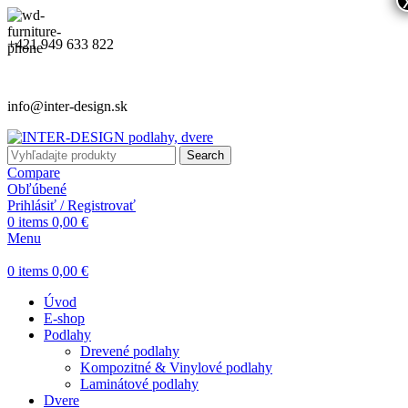
+421 949 633 822
info@inter-design.sk
Search
Compare
Obľúbené
Prihlásiť / Registrovať
0
items
0,00
€
Menu
0
items
0,00
€
Úvod
E-shop
Podlahy
Drevené podlahy
Kompozitné & Vinylové podlahy
Laminátové podlahy
Dvere