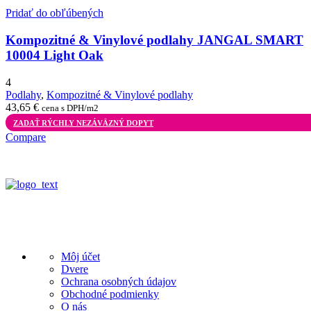
Pridať do obľúbených
Kompozitné & Vinylové podlahy JANGAL SMART
10004 Light Oak
4
Podlahy
,
Kompozitné & Vinylové podlahy
43,65
€
cena s DPH/m2
ZADAŤ RÝCHLY NEZÁVÄZNÝ DOPYT
Compare
Info linky
Môj účet
Dvere
Ochrana osobných údajov
Obchodné podmienky
O nás