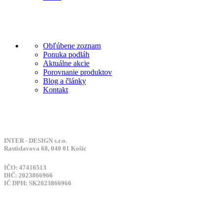
Odkazy
Obľúbene zoznam
Ponuka podláh
Aktuálne akcie
Porovnanie produktov
Blog a články
Kontakt
Adresa
INTER - DESIGN s.r.o.
Rastislavova 68, 040 01 Košic
IČO: 47416513
DIČ: 2023866966
IČ DPH: SK2023866966