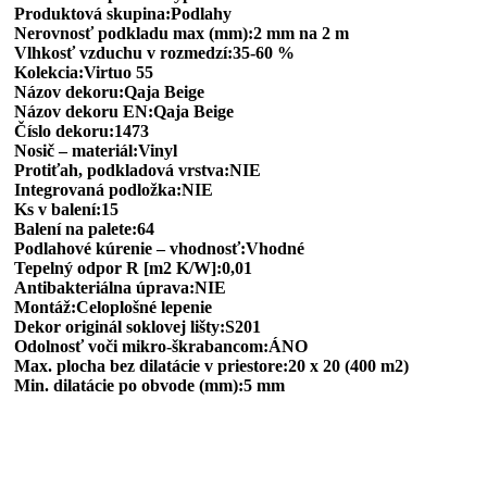
Produktová skupina:Podlahy
Nerovnosť podkladu max (mm):2 mm na 2 m
Vlhkosť vzduchu v rozmedzí:35-60 %
Kolekcia:Virtuo 55
Názov dekoru:Qaja Beige
Názov dekoru EN:Qaja Beige
Číslo dekoru:1473
Nosič – materiál:Vinyl
Protiťah, podkladová vrstva:NIE
Integrovaná podložka:NIE
Ks v balení:15
Balení na palete:64
Podlahové kúrenie – vhodnosť:Vhodné
Tepelný odpor R [m2 K/W]:0,01
Antibakteriálna úprava:NIE
Montáž:Celoplošné lepenie
Dekor originál soklovej lišty:S201
Odolnosť voči mikro-škrabancom:ÁNO
Max. plocha bez dilatácie v priestore:20 x 20 (400 m2)
Min. dilatácie po obvode (mm):5 mm