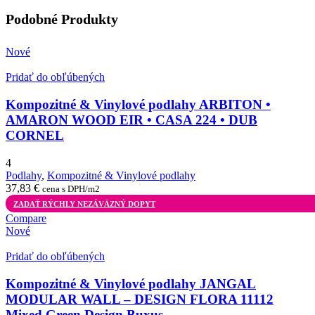
Podobné Produkty
Nové
Pridať do obľúbených
Kompozitné & Vinylové podlahy ARBITON •
AMARON WOOD EIR • CASA 224 • DUB
CORNEL
4
Podlahy
,
Kompozitné & Vinylové podlahy
37,83
€
cena s DPH/m2
ZADAŤ RÝCHLY NEZÁVÄZNÝ DOPYT
Compare
Nové
Pridať do obľúbených
Kompozitné & Vinylové podlahy JANGAL
MODULAR WALL – DESIGN FLORA 11112
Mixed Green Design Buxus