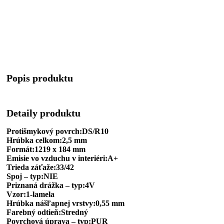
Popis produktu
Detaily produktu
Protišmykový povrch:DS/R10
Hrúbka celkom:2,5 mm
Formát:1219 x 184 mm
Emisie vo vzduchu v interiéri:A+
Trieda záťaže:33/42
Spoj – typ:NIE
Priznaná drážka – typ:4V
Vzor:1-lamela
Hrúbka nášľapnej vrstvy:0,55 mm
Farebný odtieň:Stredný
Povrchová úprava – typ:PUR