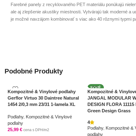
Farebné panely z recyklovaného PET materiálu ponúkajú nielen ž
ale aj zlepšenie akustiky miestnosti. Vytvárajú tak moderné a ud
je možné navzájom kombinovať s viac ako 40 rôznymi typmi p
Podobné Produkty
NOVÉ
Kompozitné & Vinylové podlahy
Kompozitné & Vinylov
Gerflor Virtuo 30 Daintree Natural
JANGAL MODULAR W
1454 2/0,3 mm 23/31 1-lamela XL
DESIGN FLORA 11115 
Green Design Grass
Podlahy
,
Kompozitné & Vinylové
4
podlahy
Podlahy
,
Kompozitné & 
25,99
€
cena s DPH/m2
podlahy