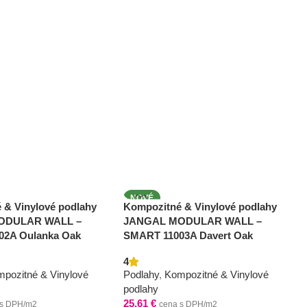
NOVÉ
 & Vinylové podlahy
Kompozitné & Vinylové podlahy
ODULAR WALL –
JANGAL MODULAR WALL –
02A Oulanka Oak
SMART 11003A Davert Oak
4
pozitné & Vinylové
Podlahy
,
Kompozitné & Vinylové
podlahy
25,61
€
 s DPH/m2
cena s DPH/m2