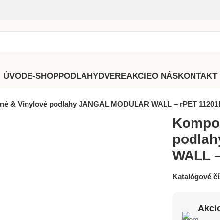
ÚVOD
E-SHOP
PODLAHY
DVERE
AKCIE
O NÁS
KONTAKT
né & Vinylové podlahy JANGAL MODULAR WALL – rPET 11201B
Kompoz
podla
WALL –
Katalógové čí
Akci