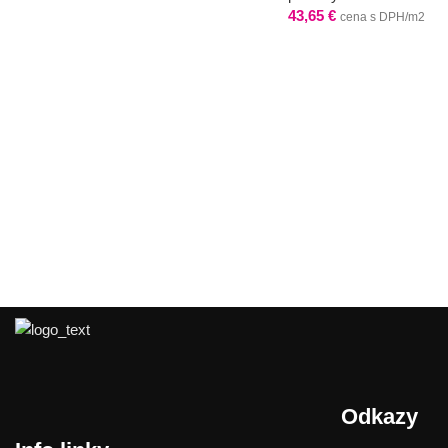
43,65
€
cena s DPH/m2
Odkazy