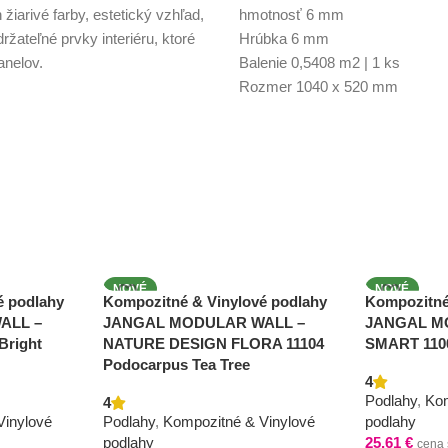
iarivé farby, estetický vzhľad,
hmotnosť 6 mm
ržateľné prvky interiéru, ktoré
Hrúbka 6 mm
anelov.
Balenie 0,5408 m2 | 1 ks
Rozmer 1040 x 520 mm
NOVÉ
NOVÉ
é podlahy
Kompozitné & Vinylové podlahy
Kompozitné
ALL –
JANGAL MODULAR WALL –
JANGAL M
Bright
NATURE DESIGN FLORA 11104
SMART 110
Podocarpus Tea Tree
4
Podlahy
,
Kom
4
Vinylové
Podlahy
,
Kompozitné & Vinylové
podlahy
podlahy
25,61
€
cena