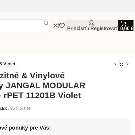
Prihlásiť / Registrovať
0,00
€
 Violet
itné & Vinylové
hy JANGAL MODULAR
 rPET 11201B Violet
slo:
JA-11201B
ové ponuky pre Vás!