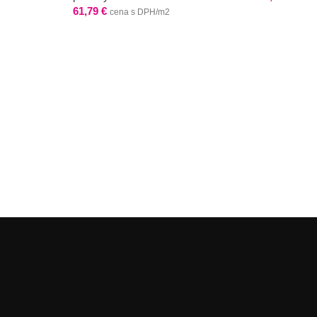
61,79
€
cena s DPH/m2