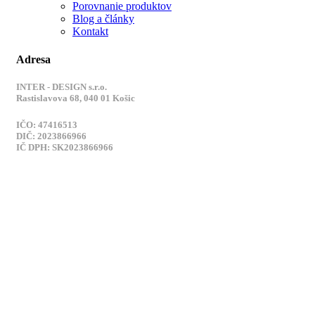
Porovnanie produktov
Blog a články
Kontakt
Adresa
INTER - DESIGN s.r.o.
Rastislavova 68, 040 01 Košic
IČO: 47416513
DIČ: 2023866966
IČ DPH: SK2023866966