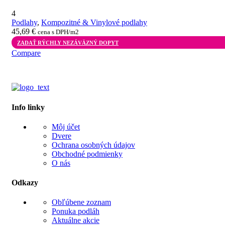
4
Podlahy
,
Kompozitné & Vinylové podlahy
45,69
€
cena s DPH/m2
ZADAŤ RÝCHLY NEZÁVÄZNÝ DOPYT
Compare
Info linky
Môj účet
Dvere
Ochrana osobných údajov
Obchodné podmienky
O nás
Odkazy
Obľúbene zoznam
Ponuka podláh
Aktuálne akcie