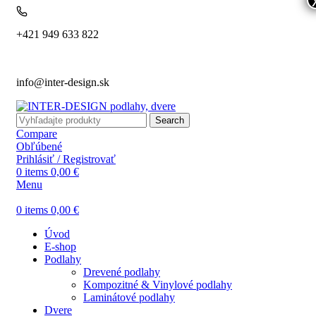
+421 949 633 822
info@inter-design.sk
Search
Compare
Obľúbené
Prihlásiť / Registrovať
0
items
0,00
€
Menu
0
items
0,00
€
Úvod
E-shop
Podlahy
Drevené podlahy
Kompozitné & Vinylové podlahy
Laminátové podlahy
Dvere