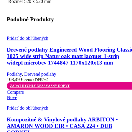
Rozmer 520 x 520 mm
Podobné Produkty
Pridať do obľúbených
Drevené podlahy Engineered Wood Flooring Classi
3025 wide strip Natur oak matt lacquer 1-strip
widepl microbev 1744847 1170x120x13 mm
Podlahy
,
Drevené podlahy
108,49
€
cena s DPH/m2
ZADAŤ RÝCHLY NEZÁVÄZNÝ DOPYT
Compare
Nové
Pridať do obľúbených
Kompozitné & Vinylové podlahy ARBITON •
AMARON WOOD EIR • CASA 224 • DUB