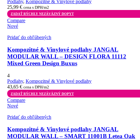
Podlahy
,
Kompozitné & Vinylové podlahy
25,99
€
cena s DPH/m2
ZADAŤ RÝCHLY NEZÁVÄZNÝ DOPYT
Compare
Nové
Pridať do obľúbených
Kompozitné & Vinylové podlahy JANGAL
MODULAR WALL – DESIGN FLORA 11112
Mixed Green Design Buxus
4
Podlahy
,
Kompozitné & Vinylové podlahy
43,65
€
cena s DPH/m2
ZADAŤ RÝCHLY NEZÁVÄZNÝ DOPYT
Compare
Nové
Pridať do obľúbených
Kompozitné & Vinylové podlahy JANGAL
MODULAR WALL – SMART 11001B Letea Oak