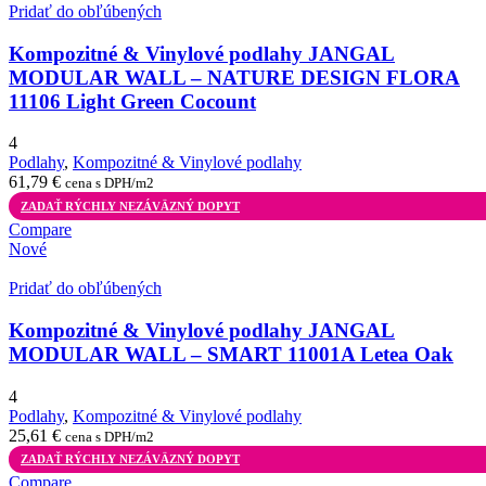
Pridať do obľúbených
Kompozitné & Vinylové podlahy JANGAL
MODULAR WALL – NATURE DESIGN FLORA
11106 Light Green Cocount
4
Podlahy
,
Kompozitné & Vinylové podlahy
61,79
€
cena s DPH/m2
ZADAŤ RÝCHLY NEZÁVÄZNÝ DOPYT
Compare
Nové
Pridať do obľúbených
Kompozitné & Vinylové podlahy JANGAL
MODULAR WALL – SMART 11001A Letea Oak
4
Podlahy
,
Kompozitné & Vinylové podlahy
25,61
€
cena s DPH/m2
ZADAŤ RÝCHLY NEZÁVÄZNÝ DOPYT
Compare