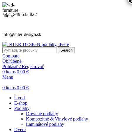
+421 949 633 822
info@inter-design.sk
Search
Compare
Obľúbené
Prihlásiť / Registrovať
0
items
0,00
€
Menu
0
items
0,00
€
Úvod
E-shop
Podlahy
Drevené podlahy
Kompozitné & Vinylové podlahy
Laminátové podlahy
Dvere