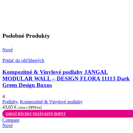
Podobné Produkty
Nové
Pridať do obľúbených
Kompozitné & Vinylové podlahy JANGAL
MODULAR WALL – DESIGN FLORA 11113 Dark
Green Design Buxus
4
Podlahy
,
Kompozitné & Vinylové podlahy
43,65
€
cena s DPH/m2
ZADAŤ RÝCHLY NEZÁVÄZNÝ DOPYT
Compare
Nové