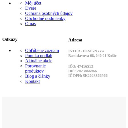
Môj účet
Dvere
Ochrana osobných údajov
Obchodné podmienky
O nás
Odkazy
Adresa
Obľúbene zoznam
INTER - DESIGN s.r.o.
Ponuka podláh
Rastislavova 68, 040 01 Košic
Aktuálne akcie
Porovnanie
IČO: 47416513
produktov
DIČ: 2023866966
IČ DPH: SK2023866966
Blog a články
Kontakt