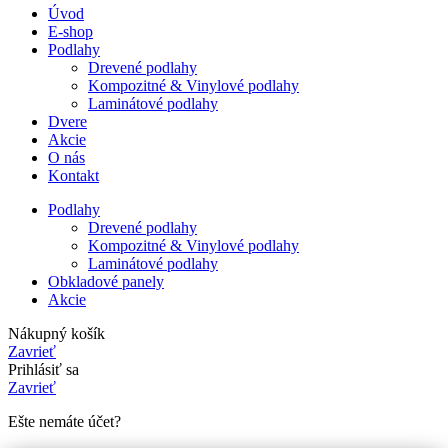
Úvod
E-shop
Podlahy
Drevené podlahy
Kompozitné & Vinylové podlahy
Laminátové podlahy
Dvere
Akcie
O nás
Kontakt
Podlahy
Drevené podlahy
Kompozitné & Vinylové podlahy
Laminátové podlahy
Obkladové panely
Akcie
Nákupný košík
Zavrieť
Prihlásiť sa
Zavrieť
Ešte nemáte účet?