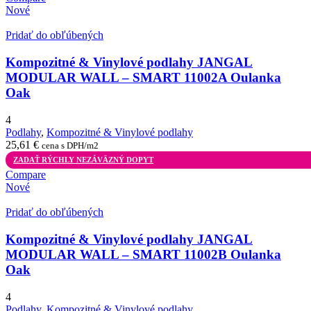
Nové
Pridať do obľúbených
Kompozitné & Vinylové podlahy JANGAL
MODULAR WALL – SMART 11002A Oulanka
Oak
4
Podlahy
,
Kompozitné & Vinylové podlahy
25,61
€
cena s DPH/m2
ZADAŤ RÝCHLY NEZÁVÄZNÝ DOPYT
Compare
Nové
Pridať do obľúbených
Kompozitné & Vinylové podlahy JANGAL
MODULAR WALL – SMART 11002B Oulanka
Oak
4
Podlahy
,
Kompozitné & Vinylové podlahy