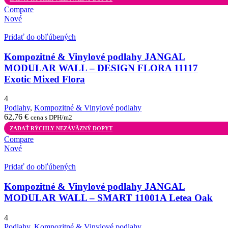
Compare
Nové
Pridať do obľúbených
Kompozitné & Vinylové podlahy JANGAL
MODULAR WALL – DESIGN FLORA 11117
Exotic Mixed Flora
4
Podlahy
,
Kompozitné & Vinylové podlahy
62,76
€
cena s DPH/m2
ZADAŤ RÝCHLY NEZÁVÄZNÝ DOPYT
Compare
Nové
Pridať do obľúbených
Kompozitné & Vinylové podlahy JANGAL
MODULAR WALL – SMART 11001A Letea Oak
4
Podlahy
,
Kompozitné & Vinylové podlahy