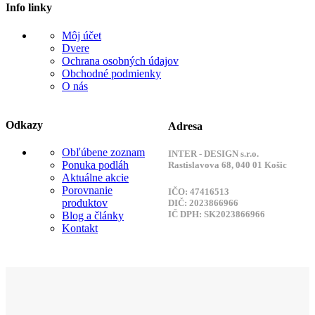
Info linky
Môj účet
Dvere
Ochrana osobných údajov
Obchodné podmienky
O nás
Odkazy
Adresa
Obľúbene zoznam
INTER - DESIGN s.r.o.
Ponuka podláh
Rastislavova 68, 040 01 Košic
Aktuálne akcie
Porovnanie
IČO: 47416513
produktov
DIČ: 2023866966
IČ DPH: SK2023866966
Blog a články
Kontakt