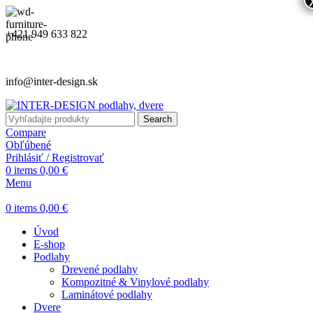
+421 949 633 822
info@inter-design.sk
Search
Compare
Obľúbené
Prihlásiť / Registrovať
0
items
0,00
€
Menu
0
items
0,00
€
Úvod
E-shop
Podlahy
Drevené podlahy
Kompozitné & Vinylové podlahy
Laminátové podlahy
Dvere