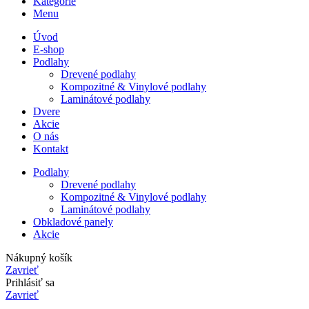
Kategórie
Menu
Úvod
E-shop
Podlahy
Drevené podlahy
Kompozitné & Vinylové podlahy
Laminátové podlahy
Dvere
Akcie
O nás
Kontakt
Podlahy
Drevené podlahy
Kompozitné & Vinylové podlahy
Laminátové podlahy
Obkladové panely
Akcie
Nákupný košík
Zavrieť
Prihlásiť sa
Zavrieť