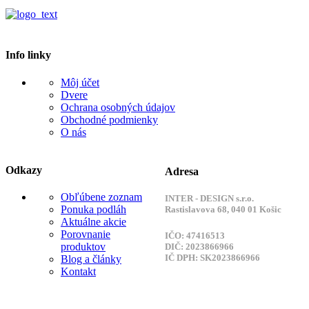
Info linky
Môj účet
Dvere
Ochrana osobných údajov
Obchodné podmienky
O nás
Odkazy
Adresa
Obľúbene zoznam
INTER - DESIGN s.r.o.
Ponuka podláh
Rastislavova 68, 040 01 Košic
Aktuálne akcie
Porovnanie
IČO: 47416513
produktov
DIČ: 2023866966
IČ DPH: SK2023866966
Blog a články
Kontakt