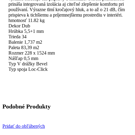
prináša integrovaná izolácia aj citeľné zlepšenie komfortu pri
používaní. Výrazne tlmí kročajový hluk, a to až o 21 dB, čím
prispieva k tichšiemu a príjemnejšiemu prostrediu v interiéri.
hmotnosť 11.82 kg
Dekor Dub
Hrúbka 5,5+1 mm
Trieda 34
Balenie 1,737 m2
Paleta 83,39 m2
Rozmer 228 x 1524 mm
Nášľap 0,5 mm
Typ V drážky Bevel
Typ spoja Loc-Click
Podobné Produkty
Pridať do obľúbených