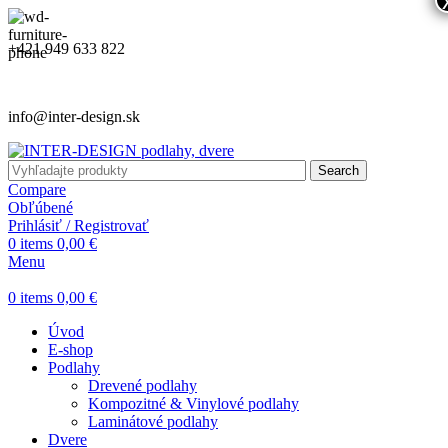
+421 949 633 822
info@inter-design.sk
Search
Compare
Obľúbené
Prihlásiť / Registrovať
0
items
0,00
€
Menu
0
items
0,00
€
Úvod
E-shop
Podlahy
Drevené podlahy
Kompozitné & Vinylové podlahy
Laminátové podlahy
Dvere