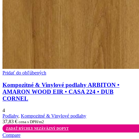
Pridať do obľúbených
Kompozitné & Vinylové podlahy ARBITON •
AMARON WOOD EIR • CASA 224 • DUB
CORNEL
4
Podlahy
,
Kompozitné & Vinylové podlahy
37,83
€
cena s DPH/m2
ZADAŤ RÝCHLY NEZÁVÄZNÝ DOPYT
Compare