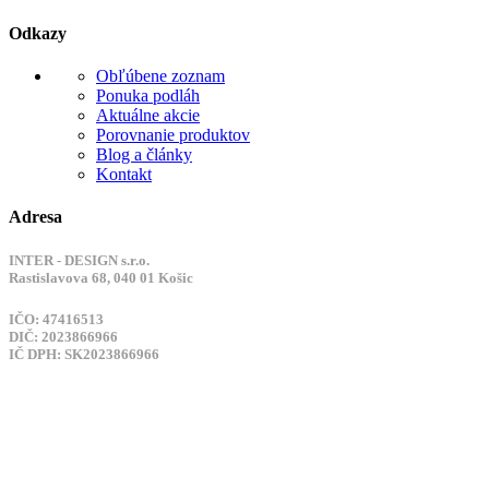
Odkazy
Obľúbene zoznam
Ponuka podláh
Aktuálne akcie
Porovnanie produktov
Blog a články
Kontakt
Adresa
INTER - DESIGN s.r.o.
Rastislavova 68, 040 01 Košic
IČO: 47416513
DIČ: 2023866966
IČ DPH: SK2023866966