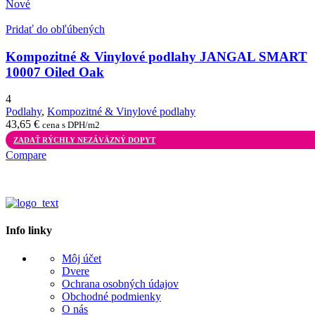
Nové
Pridať do obľúbených
Kompozitné & Vinylové podlahy JANGAL SMART
10007 Oiled Oak
4
Podlahy
,
Kompozitné & Vinylové podlahy
43,65
€
cena s DPH/m2
ZADAŤ RÝCHLY NEZÁVÄZNÝ DOPYT
Compare
Info linky
Môj účet
Dvere
Ochrana osobných údajov
Obchodné podmienky
O nás