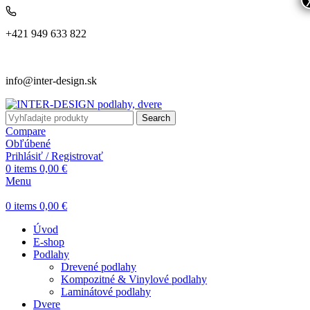
+421 949 633 822
info@inter-design.sk
Search
Compare
Obľúbené
Prihlásiť / Registrovať
0
items
0,00
€
Menu
0
items
0,00
€
Úvod
E-shop
Podlahy
Drevené podlahy
Kompozitné & Vinylové podlahy
Laminátové podlahy
Dvere