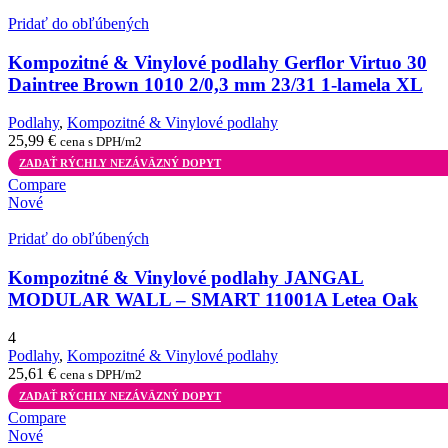
Pridať do obľúbených
Kompozitné & Vinylové podlahy Gerflor Virtuo 30
Daintree Brown 1010 2/0,3 mm 23/31 1-lamela XL
Podlahy
,
Kompozitné & Vinylové podlahy
25,99
€
cena s DPH/m2
ZADAŤ RÝCHLY NEZÁVÄZNÝ DOPYT
Compare
Nové
Pridať do obľúbených
Kompozitné & Vinylové podlahy JANGAL
MODULAR WALL – SMART 11001A Letea Oak
4
Podlahy
,
Kompozitné & Vinylové podlahy
25,61
€
cena s DPH/m2
ZADAŤ RÝCHLY NEZÁVÄZNÝ DOPYT
Compare
Nové