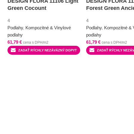
DESIGN FLORA 11106 Light
DESIGN FLORA 11
Green Cocount
Forest Green Anci
4
4
Podlahy
,
Kompozitné & Vinylové
Podlahy
,
Kompozitné & 
podlahy
podlahy
61,79
€
61,79
€
cena s DPH/m2
cena s DPH/m2
ZADAŤ RÝCHLY NEZÁVÄZNÝ DOPYT
ZADAŤ RÝCHLY NEZÁ