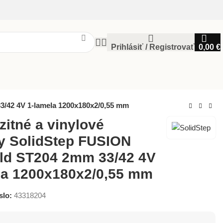
Prihlásiť / Registrovať
0,00
€
3/42 4V 1-lamela 1200x180x2/0,55 mm
itné a vinylové
y SolidStep FUSION
ld ST204 2mm 33/42 4V
la 1200x180x2/0,55 mm
slo:
43318204