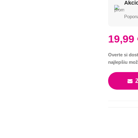
Akci
Poponá
19,99
Overte si dos
najlepšiu mož