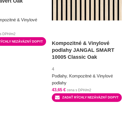
avert Oak
pozitné & Vinylové
 s DPH/m2
RÝCHLY NEZÁVÄZNÝ DOPYT
Kompozitné & Vinylové
podlahy JANGAL SMART
10005 Classic Oak
4
Podlahy
,
Kompozitné & Vinylové
podlahy
43,65
€
cena s DPH/m2
ZADAŤ RÝCHLY NEZÁVÄZNÝ DOPYT