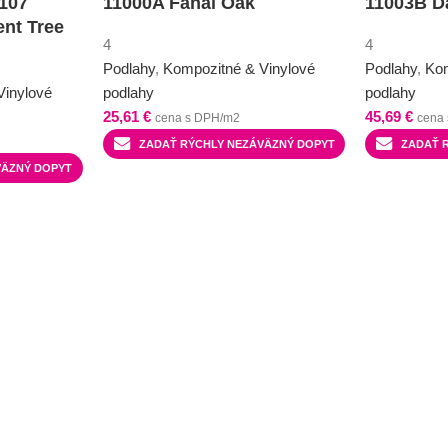
107
11000A Fanal Oak
11003B D
ent Tree
4
4
Podlahy
,
Kompozitné & Vinylové
Podlahy
,
Kom
Vinylové
podlahy
podlahy
25,61
€
45,69
€
cena s DPH/m2
cena
ZADAŤ RÝCHLY NEZÁVÄZNÝ DOPYT
ZADAŤ 
VÄZNÝ DOPYT