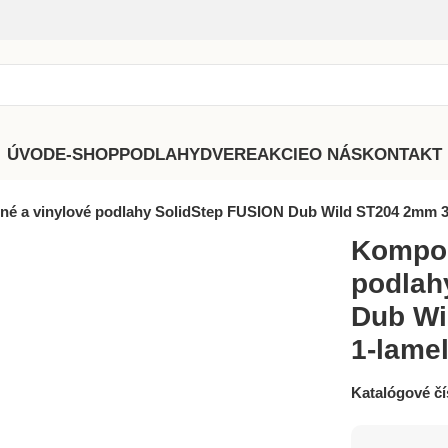
ÚVOD
E-SHOP
PODLAHY
DVERE
AKCIE
O NÁS
KONTAKT
né a vinylové podlahy SolidStep FUSION Dub Wild ST204 2mm 3
Kompoz
podlah
Dub Wi
1-lame
Katalógové čí