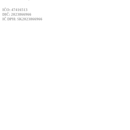
IČO: 47416513
DIČ: 2023866966
IČ DPH: SK2023866966