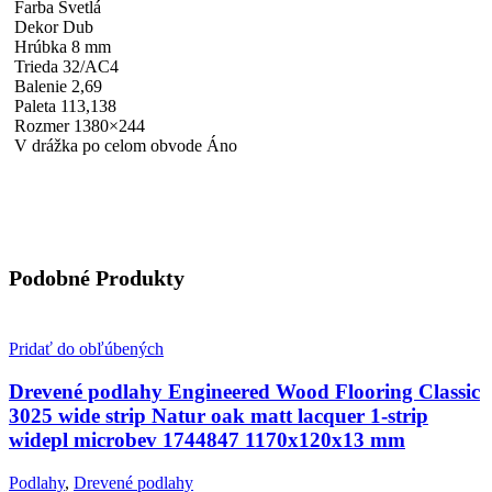
Farba Svetlá
Dekor Dub
Hrúbka 8 mm
Trieda 32/AC4
Balenie 2,69
Paleta 113,138
Rozmer 1380×244
V drážka po celom obvode Áno
Podobné Produkty
Pridať do obľúbených
Drevené podlahy Engineered Wood Flooring Classic
3025 wide strip Natur oak matt lacquer 1-strip
widepl microbev 1744847 1170x120x13 mm
Podlahy
,
Drevené podlahy