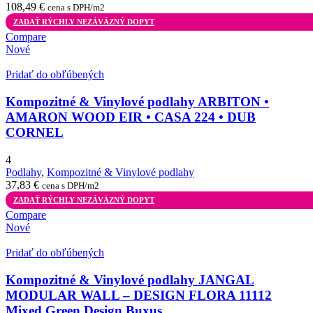
108,49
€
cena s DPH/m2
ZADAŤ RÝCHLY NEZÁVÄZNÝ DOPYT
Compare
Nové
Pridať do obľúbených
Kompozitné & Vinylové podlahy ARBITON •
AMARON WOOD EIR • CASA 224 • DUB
CORNEL
4
Podlahy
,
Kompozitné & Vinylové podlahy
37,83
€
cena s DPH/m2
ZADAŤ RÝCHLY NEZÁVÄZNÝ DOPYT
Compare
Nové
Pridať do obľúbených
Kompozitné & Vinylové podlahy JANGAL
MODULAR WALL – DESIGN FLORA 11112
Mixed Green Design Buxus