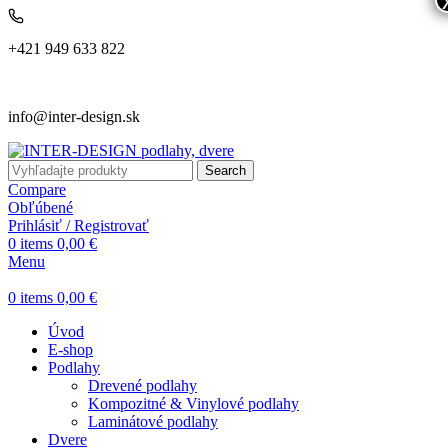
+421 949 633 822
info@inter-design.sk
Search
Compare
Obľúbené
Prihlásiť / Registrovať
0
items
0,00
€
Menu
0
items
0,00
€
Úvod
E-shop
Podlahy
Drevené podlahy
Kompozitné & Vinylové podlahy
Laminátové podlahy
Dvere