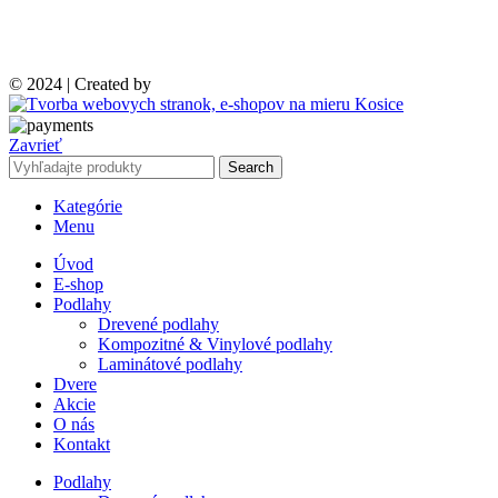
© 2024 | Created by
Zavrieť
Search
Kategórie
Menu
Úvod
E-shop
Podlahy
Drevené podlahy
Kompozitné & Vinylové podlahy
Laminátové podlahy
Dvere
Akcie
O nás
Kontakt
Podlahy