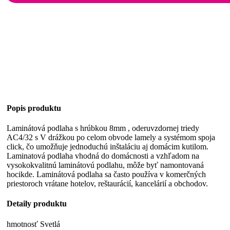
Popis produktu
Laminátová podlaha s hrúbkou 8mm , oderuvzdornej triedy
AC4/32 s V drážkou po celom obvode lamely a systémom spoja
click, čo umožňuje jednoduchú inštaláciu aj domácim kutilom.
Laminatová podlaha vhodná do domácnosti a vzhľadom na
vysokokvalitnú laminátovú podlahu, môže byť namontovaná
hocikde. Laminátová podlaha sa často používa v komerčných
priestoroch vrátane hotelov, reštaurácií, kancelárií a obchodov.
Detaily produktu
hmotnosť Svetlá