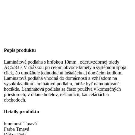
Popis produktu
Laminátová podlaha s hrúbkou 10mm , oderuvzdornej triedy
AC5/33 s V drážkou po celom obvode lamely a systémom spoja
click, čo umožňuje jednoduchú inštaláciu aj domácim kutilom.
Laminatová podlaha vhodná do domácnosti a vzhľadom na
vysokokvalitnú laminátovú podlahu, môže byť namontovaná
hocikde. Laminátová podlaha sa často používa v komerčných
priestoroch, v rátane hotelov, reštaurácii, kanceláriách a
obchodoch.
Detaily produktu
hmotnosť Tmavá
Farba Tmavá
Dekor Dub