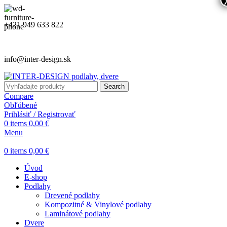
+421 949 633 822
info@inter-design.sk
Search
Compare
Obľúbené
Prihlásiť / Registrovať
0
items
0,00
€
Menu
0
items
0,00
€
Úvod
E-shop
Podlahy
Drevené podlahy
Kompozitné & Vinylové podlahy
Laminátové podlahy
Dvere