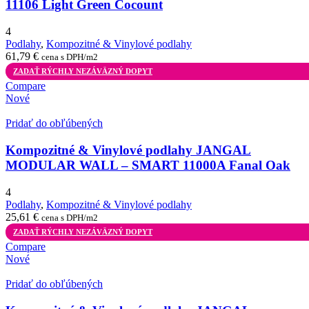
11106 Light Green Cocount
4
Podlahy
,
Kompozitné & Vinylové podlahy
61,79
€
cena s DPH/m2
ZADAŤ RÝCHLY NEZÁVÄZNÝ DOPYT
Compare
Nové
Pridať do obľúbených
Kompozitné & Vinylové podlahy JANGAL
MODULAR WALL – SMART 11000A Fanal Oak
4
Podlahy
,
Kompozitné & Vinylové podlahy
25,61
€
cena s DPH/m2
ZADAŤ RÝCHLY NEZÁVÄZNÝ DOPYT
Compare
Nové
Pridať do obľúbených