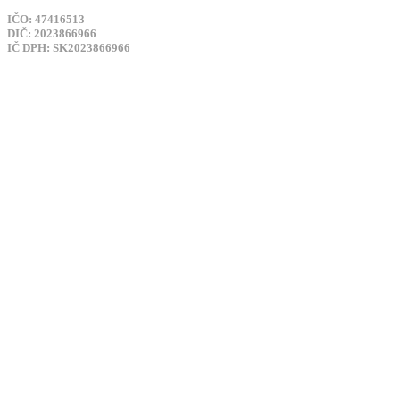
IČO: 47416513
DIČ: 2023866966
IČ DPH: SK2023866966