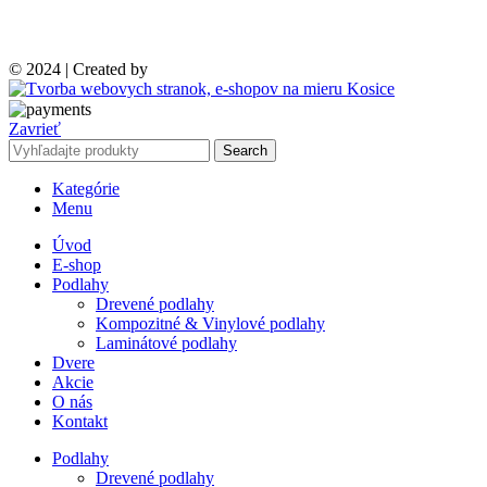
© 2024 | Created by
Zavrieť
Search
Kategórie
Menu
Úvod
E-shop
Podlahy
Drevené podlahy
Kompozitné & Vinylové podlahy
Laminátové podlahy
Dvere
Akcie
O nás
Kontakt
Podlahy
Drevené podlahy