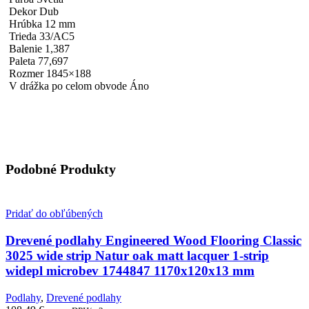
Dekor Dub
Hrúbka 12 mm
Trieda 33/AC5
Balenie 1,387
Paleta 77,697
Rozmer 1845×188
V drážka po celom obvode Áno
Podobné Produkty
Pridať do obľúbených
Drevené podlahy Engineered Wood Flooring Classic
3025 wide strip Natur oak matt lacquer 1-strip
widepl microbev 1744847 1170x120x13 mm
Podlahy
,
Drevené podlahy