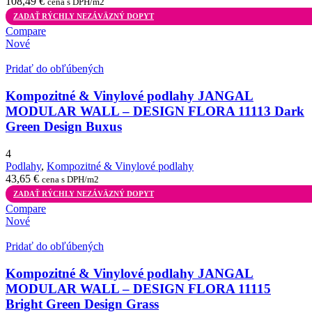
108,49
€
cena s DPH/m2
ZADAŤ RÝCHLY NEZÁVÄZNÝ DOPYT
Compare
Nové
Pridať do obľúbených
Kompozitné & Vinylové podlahy JANGAL
MODULAR WALL – DESIGN FLORA 11113 Dark
Green Design Buxus
4
Podlahy
,
Kompozitné & Vinylové podlahy
43,65
€
cena s DPH/m2
ZADAŤ RÝCHLY NEZÁVÄZNÝ DOPYT
Compare
Nové
Pridať do obľúbených
Kompozitné & Vinylové podlahy JANGAL
MODULAR WALL – DESIGN FLORA 11115
Bright Green Design Grass