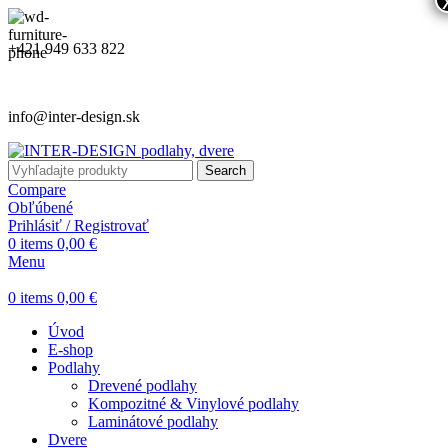
+421 949 633 822
info@inter-design.sk
Search
Compare
Obľúbené
Prihlásiť / Registrovať
0
items
0,00
€
Menu
0
items
0,00
€
Úvod
E-shop
Podlahy
Drevené podlahy
Kompozitné & Vinylové podlahy
Laminátové podlahy
Dvere