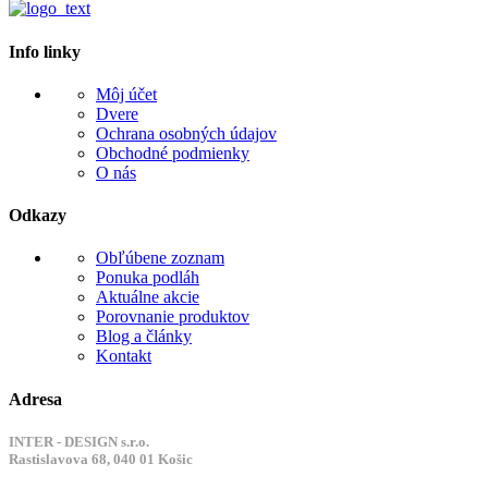
Info linky
Môj účet
Dvere
Ochrana osobných údajov
Obchodné podmienky
O nás
Odkazy
Obľúbene zoznam
Ponuka podláh
Aktuálne akcie
Porovnanie produktov
Blog a články
Kontakt
Adresa
INTER - DESIGN s.r.o.
Rastislavova 68, 040 01 Košic