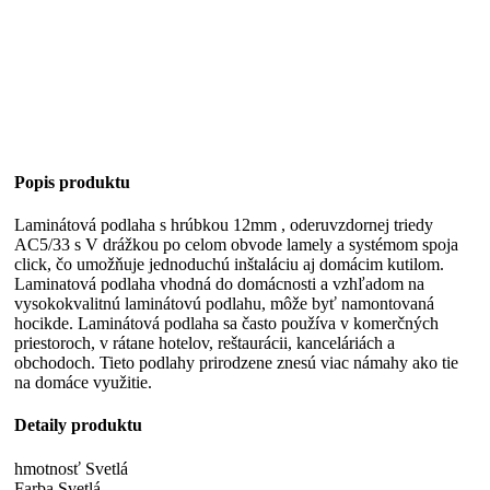
Popis produktu
Laminátová podlaha s hrúbkou 12mm , oderuvzdornej triedy
AC5/33 s V drážkou po celom obvode lamely a systémom spoja
click, čo umožňuje jednoduchú inštaláciu aj domácim kutilom.
Laminatová podlaha vhodná do domácnosti a vzhľadom na
vysokokvalitnú laminátovú podlahu, môže byť namontovaná
hocikde. Laminátová podlaha sa často používa v komerčných
priestoroch, v rátane hotelov, reštaurácii, kanceláriách a
obchodoch. Tieto podlahy prirodzene znesú viac námahy ako tie
na domáce využitie.
Detaily produktu
hmotnosť Svetlá
Farba Svetlá