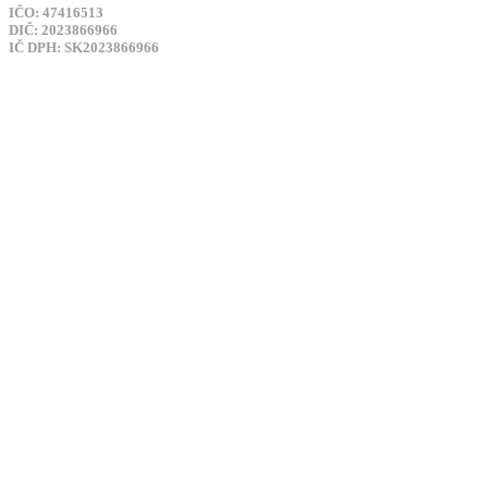
IČO: 47416513
DIČ: 2023866966
IČ DPH: SK2023866966