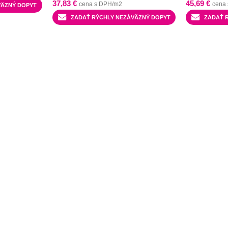
37,83
€
45,69
€
cena s DPH/m2
cena
VÄZNÝ DOPYT
ZADAŤ RÝCHLY NEZÁVÄZNÝ DOPYT
ZADAŤ 