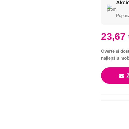
Akci
Poponá
23,67
Overte si dos
najlepšiu mož