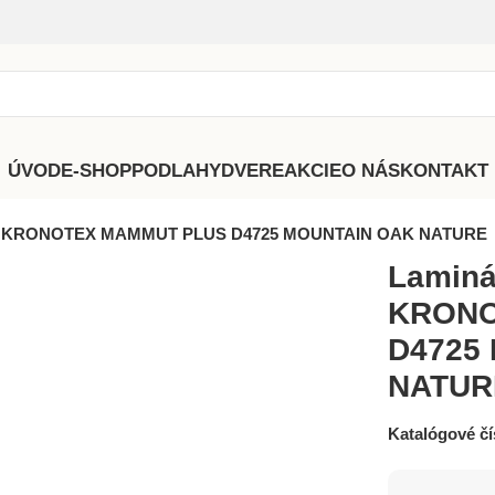
ÚVOD
E-SHOP
PODLAHY
DVERE
AKCIE
O NÁS
KONTAKT
hy KRONOTEX MAMMUT PLUS D4725 MOUNTAIN OAK NATURE
Laminá
KRONO
D4725
NATUR
Katalógové čí