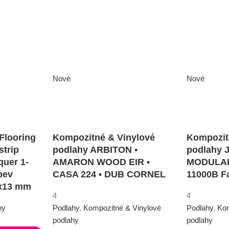
Nové
Nové
Flooring
Kompozitné & Vinylové
Kompozit
strip
podlahy ARBITON •
podlahy
quer 1-
AMARON WOOD EIR •
MODULAR
bev
CASA 224 • DUB CORNEL
11000B F
0x13 mm
4
4
hy
Podlahy
,
Kompozitné & Vinylové
Podlahy
,
Kom
podlahy
podlahy