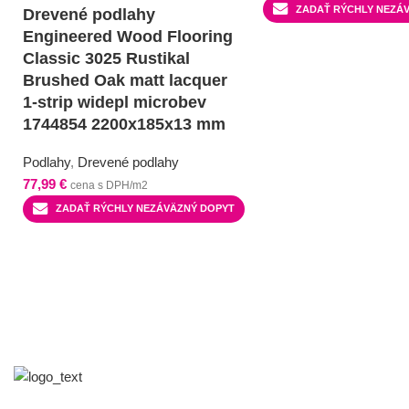
ZADAŤ RÝCHLY NEZÁ
Drevené podlahy
Engineered Wood Flooring
Classic 3025 Rustikal
Brushed Oak matt lacquer
1-strip widepl microbev
1744854 2200x185x13 mm
Podlahy
,
Drevené podlahy
77,99
€
cena s DPH/m2
ZADAŤ RÝCHLY NEZÁVÄZNÝ DOPYT