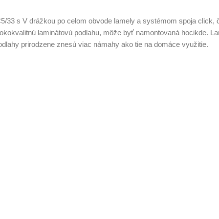
5/33 s V drážkou po celom obvode lamely a systémom spoja click, č
kokvalitnú laminátovú podlahu, môže byť namontovaná hocikde. Lam
 podlahy prirodzene znesú viac námahy ako tie na domáce využitie.