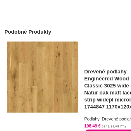
Podobné Produkty
Drevené podlahy
Engineered Wood 
Classic 3025 wide 
Natur oak matt lac
strip widepl micro
1744847 1170x12
Podlahy
,
Drevené podla
108,49
€
cena s DPH/m2