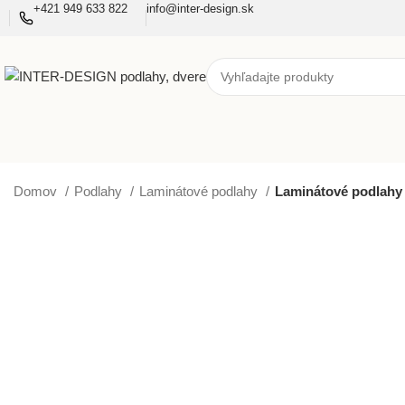
+421 949 633 822
info@inter-design.sk
Domov
Podlahy
Laminátové podlahy
Laminátové podlahy