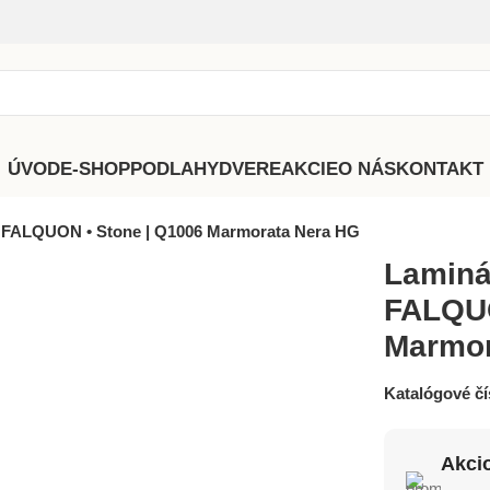
ÚVOD
E-SHOP
PODLAHY
DVERE
AKCIE
O NÁS
KONTAKT
 FALQUON • Stone | Q1006 Marmorata Nera HG
Laminá
FALQUO
Marmor
Katalógové čí
Akci