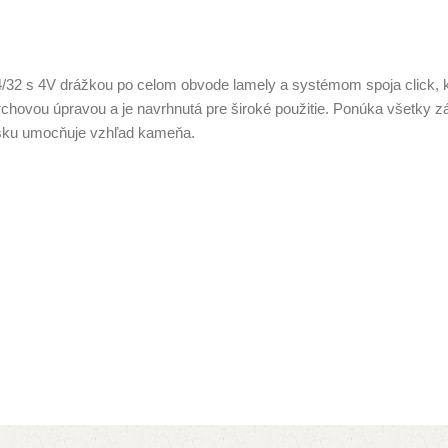
/32 s 4V drážkou po celom obvode lamely a systémom spoja click, k
rchovou úpravou a je navrhnutá pre široké použitie. Ponúka všetky
esku umocňuje vzhľad kameňa.