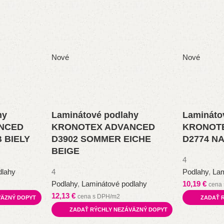
Nové
Nové
hy
Laminátové podlahy
Lamináto
NCED
KRONOTEX ADVANCED
KRONOTE
 BIELY
D3902 SOMMER EICHE
D2774 N
BEIGE
4
dlahy
4
Podlahy
,
Lam
Podlahy
,
Laminátové podlahy
10,19
€
cena
12,13
€
cena s DPH/m2
VÄZNÝ DOPYT
ZADAŤ 
ZADAŤ RÝCHLY NEZÁVÄZNÝ DOPYT