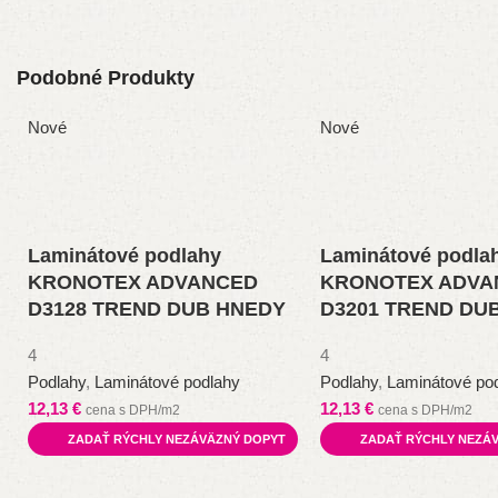
Podobné Produkty
Nové
Nové
Laminátové podlahy
Laminátové podla
KRONOTEX ADVANCED
KRONOTEX ADVA
D3128 TREND DUB HNEDY
D3201 TREND DUB
4
4
Podlahy
,
Laminátové podlahy
Podlahy
,
Laminátové po
12,13
€
12,13
€
cena s DPH/m2
cena s DPH/m2
ZADAŤ RÝCHLY NEZÁVÄZNÝ DOPYT
ZADAŤ RÝCHLY NEZÁ