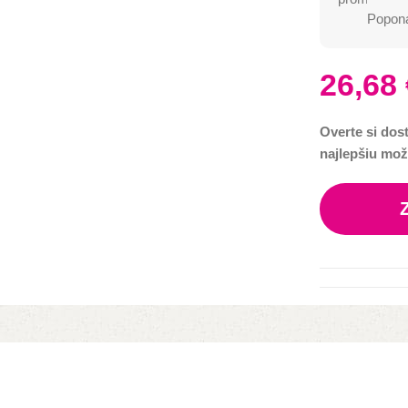
Poponá
26,68
Overte si dos
najlepšiu mož