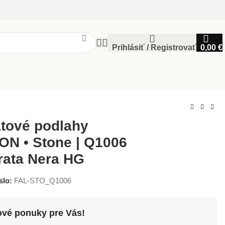
Prihlásiť / Registrovať
0,00
€
tové podlahy
N • Stone | Q1006
ata Nera HG
slo:
FAL-STO_Q1006
ové ponuky pre Vás!