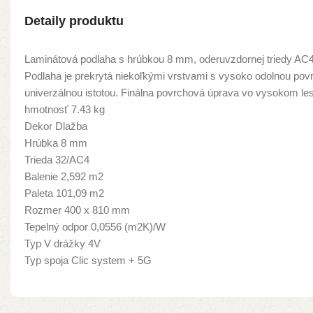
Detaily produktu
Laminátová podlaha s hrúbkou 8 mm, oderuvzdornej triedy AC4
Podlaha je prekrytá niekoľkými vrstvami s vysoko odolnou pov
univerzálnou istotou. Finálna povrchová úprava vo vysokom l
hmotnosť 7.43 kg
Dekor Dlažba
Hrúbka 8 mm
Trieda 32/AC4
Balenie 2,592 m2
Paleta 101,09 m2
Rozmer 400 x 810 mm
Tepelný odpor 0,0556 (m2K)/W
Typ V drážky 4V
Typ spoja Clic system + 5G