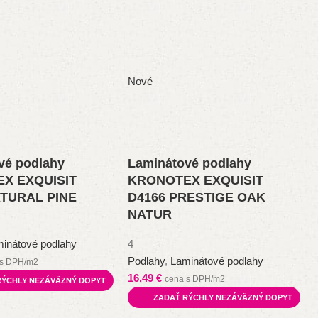
Nové
vé podlahy
Laminátové podlahy
X EXQUISIT
KRONOTEX EXQUISIT
ATURAL PINE
D4166 PRESTIGE OAK
NATUR
inátové podlahy
4
Podlahy
,
Laminátové podlahy
 s DPH/m2
16,49
€
cena s DPH/m2
RÝCHLY NEZÁVÄZNÝ DOPYT
ZADAŤ RÝCHLY NEZÁVÄZNÝ DOPYT