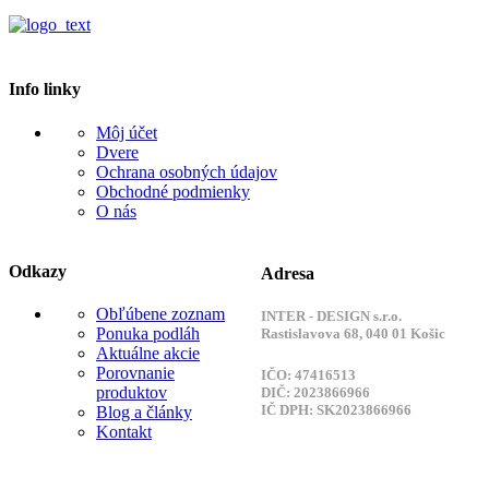
Info linky
Môj účet
Dvere
Ochrana osobných údajov
Obchodné podmienky
O nás
Odkazy
Adresa
Obľúbene zoznam
INTER - DESIGN s.r.o.
Ponuka podláh
Rastislavova 68, 040 01 Košic
Aktuálne akcie
Porovnanie
IČO: 47416513
produktov
DIČ: 2023866966
IČ DPH: SK2023866966
Blog a články
Kontakt