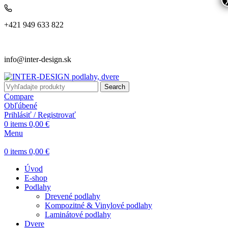
+421 949 633 822
info@inter-design.sk
Search
Compare
Obľúbené
Prihlásiť / Registrovať
0
items
0,00
€
Menu
0
items
0,00
€
Úvod
E-shop
Podlahy
Drevené podlahy
Kompozitné & Vinylové podlahy
Laminátové podlahy
Dvere