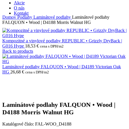
Akcie
O nás
Kontakt
Domov
Podlahy
Laminátové podlahy
Laminátové podlahy
FALQUON • Wood | D4188 Morris Walnut HG
Kompozitné a vinylové podlahy REPUBLIC • Grizzly DryBack |
G016 Hype
18,53
€
cena s DPH/m2
Back to products
Laminátové podlahy FALQUON • Wood | D4189 Victorian Oak
HG
26,68
€
cena s DPH/m2
Laminátové podlahy FALQUON • Wood |
D4188 Morris Walnut HG
Katalógové číslo:
FAL-WOO_D4188