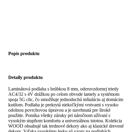
Popis produktu
Detaily produktu
Laminátová podlaha s hrúbkou 8 mm, oderuvzdornej triedy
AC4/32 s 4V drážkou po celom obvode lamely a systémom
spoja 5G clic, čo umožňuje jednoduchú inštaláciu aj domácim
kutilom. Podlaha je prekrytá niekoľkými vrstvami s vysoko
odolnou povrchovou úpravou a je navrhnutá pre široké
použitie. Ponúka všetky záruky pri náročnom užívaní s
vysokým stupňom komfortu a univerzálnou istotou. Kolekcia
WOOD obsahujé tak trednové dekory ako aj klasické drevené
dekory. Vďaka vysokému lesku sú vzory na podlahách