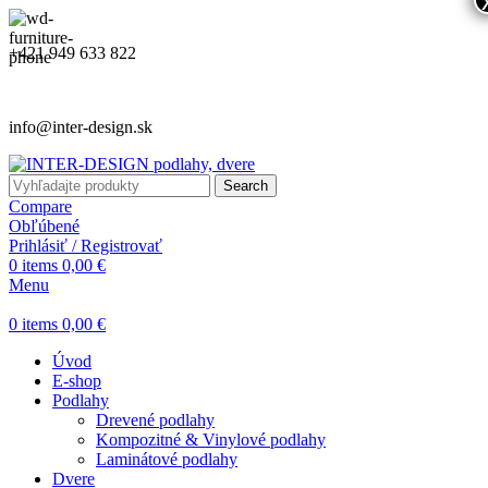
+421 949 633 822
info@inter-design.sk
Search
Compare
Obľúbené
Prihlásiť / Registrovať
0
items
0,00
€
Menu
0
items
0,00
€
Úvod
E-shop
Podlahy
Drevené podlahy
Kompozitné & Vinylové podlahy
Laminátové podlahy
Dvere