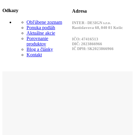
Odkazy
Adresa
Obľúbene zoznam
INTER - DESIGN s.r.o.
Ponuka podláh
Rastislavova 68, 040 01 Košic
Aktuálne akcie
Porovnanie
IČO: 47416513
produktov
DIČ: 2023866966
IČ DPH: SK2023866966
Blog a články
Kontakt