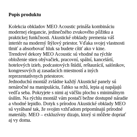
Popis produktu
Kolekcia obkladov MEO Acoustic prináša kombináciu
modernej elegancie, jedinečného zvukového pôžitku a
praktickej funkčnosti. Akustické obklady premenia váš
interiér na moderný štýlový priestor. Vďaka svojej vlastnosti
tlmiť a absorbovať hluk sa budete cítiť ako v kine.
Trendové dekory MEO Acoustic sú vhodné na rýchle
obloženie stien obývačiek, pracovní, spální, kancelárií,
hotelových izieb, podcastových štúdií, reštaurácií, salónikov,
kongresových aj zasadacích miestností a iných
reprezentatívnych priestorov.
Jednoduchú montáž zvládne každý Akustické panely sú
nenáročné na manipuláciu, ľahko sa režú, lepia aj napájajú
vedľa seba. Pokryjete s nimi aj väčšiu plochu s minimálnym
úsilím. Na rýchlu montáž vám postačí bežne dostupné náradie
a vhodné lepidlo. Dotyk s prírodou Akustické obklady MEO
sú vyrábané tak, že svojim vzhľadom pripomínajú prírodné
materiály. MEO – exkluzívny dizajn, ktorý si môžete dopriať
aj vy doma.