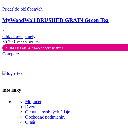
Pridať do obľúbených
MyWoodWall BRUSHED GRAIN Green Tea
4
Obkladové panely
35,79
€
cena s DPH/m2
ZADAŤ RÝCHLY NEZÁVÄZNÝ DOPYT
Compare
Info linky
Môj účet
Dvere
Ochrana osobných údajov
Obchodné podmienky
O nás