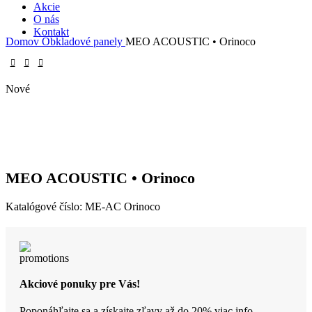
Akcie
O nás
Kontakt
Domov
Obkladové panely
MEO ACOUSTIC • Orinoco
Nové
MEO ACOUSTIC • Orinoco
Katalógové číslo:
ME-AC Orinoco
Akciové ponuky pre Vás!
Poponáhľajte sa a získajte zľavy až do 20%
viac info..