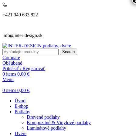
+421 949 633 822
info@inter-design.sk
Search
Compare
Obľúbené
Prihlásiť / Registrovať
0
items
0,00
€
Menu
0
items
0,00
€
Úvod
E-shop
Podlahy
Drevené podlahy
Kompozitné & Vinylové podlahy
Laminátové podlahy
Dvere