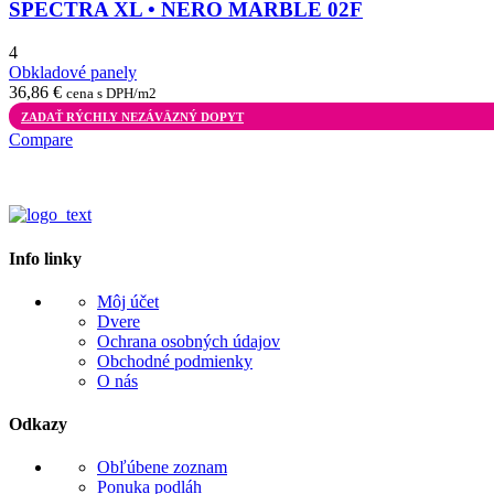
SPECTRA XL • NERO MARBLE 02F
4
Obkladové panely
36,86
€
cena s DPH/m2
ZADAŤ RÝCHLY NEZÁVÄZNÝ DOPYT
Compare
Info linky
Môj účet
Dvere
Ochrana osobných údajov
Obchodné podmienky
O nás
Odkazy
Obľúbene zoznam
Ponuka podláh