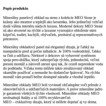
Popis produktu
Minerálny panelový obklad na stenu z kolekcie MEO Stone je
krásny ako mramor a teplejší ako keramika. Jeho jedinečný vzhľad
dodá vášmu interiéru nádych luxusu. Moderné dekory MEO Stone
sú ako stvorené na rýchle a luxusne vyzerajúce obloženie stien
kúpeľní, toaliet, kuchýň, obývačiek, predsiení aj reprezentatívnych
priestorov.
Minerálny obkladový panel má elegantný dizajn, je ľahký na
manipuláciu pred aj počas inštalácie. Je 100% vodeodolný, ľahko
sa čisti a udržiava. Niektoré z dekorov sú vybavené systémom
spoja pero-drážka, ktorý zabezpečuje rýchlu, jednoduchú, veľmi
presnú montáž a zároveň utesní spoj tak, že cezeň neprenikne voda
do podkladu. Vďaka tomu môžete takto zrealizovaný obklad
okamžite používať a nemusíte ho dodatočne špárovať. Na rýchlu
montáž vám postačí bežne dostupné náradie a vhodné lepidlo.
Minerálne obklady MEO boli vyvinuté ohľaduplne voči prírode z
obnoviteľných a udržateľných materiálov. A práve minerálne jadro
je garantom všetkých týchto vlastností. Minerálne obklady MEO
neobsahujú ftaláty a sú 100% recyklovateľné.
MEO – exkluzívny dizajn, ktorý si môžete dopriať aj vy doma.