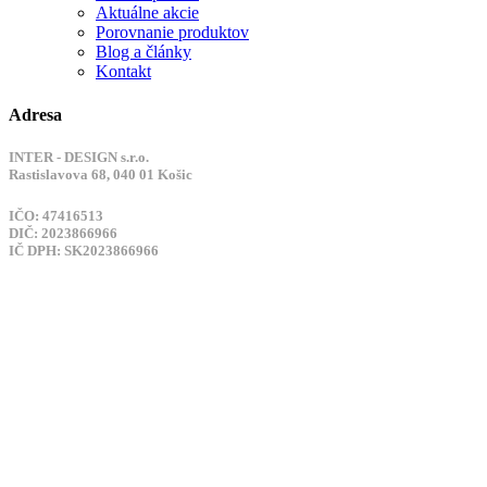
Aktuálne akcie
Porovnanie produktov
Blog a články
Kontakt
Adresa
INTER - DESIGN s.r.o.
Rastislavova 68, 040 01 Košic
IČO: 47416513
DIČ: 2023866966
IČ DPH: SK2023866966