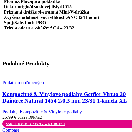
Montáž:Plávajúca pokládka
Dekor originál soklovej lišty:D015
Priznaná drážka:4-stranná Mini-V-drážka
Zvýšená odolnosť voči vlhkosti:ÁNO (24 hodín)
Spoj:Safe-Lock PRO
Trieda oderu a záťaže:AC4 – 23/32
Podobné Produkty
Pridať do obľúbených
Kompozitné & Vinylové podlahy Gerflor Virtuo 30
Daintree Natural 1454 2/0,3 mm 23/31 1-lamela XL
Podlahy
,
Kompozitné & Vinylové podlahy
25,99
€
cena s DPH/m2
ZADAŤ RÝCHLY NEZÁVÄZNÝ DOPYT
Compare