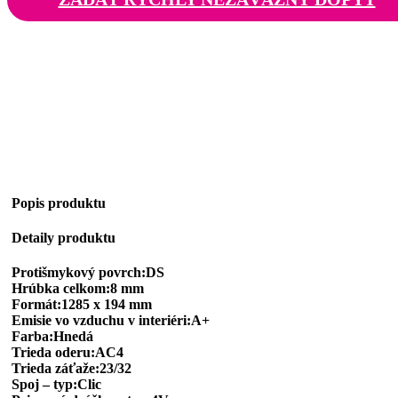
Popis produktu
Detaily produktu
Protišmykový povrch:DS
Hrúbka celkom:8 mm
Formát:1285 x 194 mm
Emisie vo vzduchu v interiéri:A+
Farba:Hnedá
Trieda oderu:AC4
Trieda záťaže:23/32
Spoj – typ:Clic