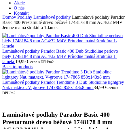
Akcie
O nás
Kontakt
Domov
Podlahy
Laminátové podlahy
Laminátové podlahy Parador
Basic 400 Prestarnuté drevo béžové 1748178 8 mm AC4/32 M4V
Jemne matná štruktúra 1-lamela
Laminátové podlahy Parador Basic 400 Dub Studioline perlovo
biely 1748184 8 mm AC4/32 M4V Prírodne matná štruktúra 1-
lamela
19,99
€
cena s DPH/m2
Back to products
Laminátové podlahy Parador Trendtime 3 Dub Studioline lightgrey
Nat. mat.text. V-groove 1747865 858x143x8 mm
34,99
€
cena s
DPH/m2
Laminátové podlahy Parador Basic 400
Prestarnuté drevo béžové 1748178 8 mm