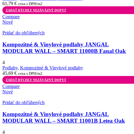
61,79
€
cena s DPH/m2
ZADAŤ RÝCHLY NEZÁVÄZNÝ DOPYT
Compare
Nové
Pridať do obľúbených
Kompozitné & Vinylové podlahy JANGAL
MODULAR WALL – SMART 11000B Fanal Oak
4
Podlahy
,
Kompozitné & Vinylové podlahy
45,69
€
cena s DPH/m2
ZADAŤ RÝCHLY NEZÁVÄZNÝ DOPYT
Compare
Nové
Pridať do obľúbených
Kompozitné & Vinylové podlahy JANGAL
MODULAR WALL – SMART 11001B Letea Oak
4