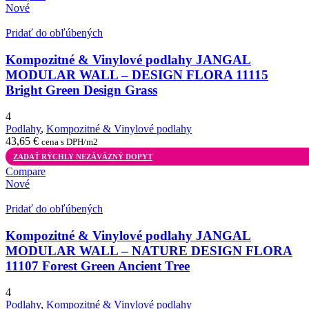
Nové
Pridať do obľúbených
Kompozitné & Vinylové podlahy JANGAL
MODULAR WALL – DESIGN FLORA 11115
Bright Green Design Grass
4
Podlahy
,
Kompozitné & Vinylové podlahy
43,65
€
cena s DPH/m2
ZADAŤ RÝCHLY NEZÁVÄZNÝ DOPYT
Compare
Nové
Pridať do obľúbených
Kompozitné & Vinylové podlahy JANGAL
MODULAR WALL – NATURE DESIGN FLORA
11107 Forest Green Ancient Tree
4
Podlahy
,
Kompozitné & Vinylové podlahy