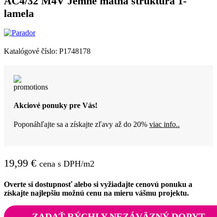
AC4/32 M4V Jemne matná štruktúra 1-
lamela
Katalógové číslo:
P1748178
Akciové ponuky pre Vás!
Poponáhľajte sa a získajte zľavy až do 20%
viac info..
19,99
€
cena s DPH/m2
Overte si dostupnosť alebo si vyžiadajte cenovú ponuku a
získajte najlepšiu možnú cenu na mieru vášmu projektu.
ZADAŤ RÝCHLY NEZÁVÄZNÝ DOPYT