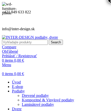
+421 949 633 822
info@inter-design.sk
Search
Compare
Obľúbené
Prihlásiť / Registrovať
0
items
0,00
€
Menu
0
items
0,00
€
Úvod
E-shop
Podlahy
Drevené podlahy
Kompozitné & Vinylové podlahy
Laminátové podlahy
Dvere