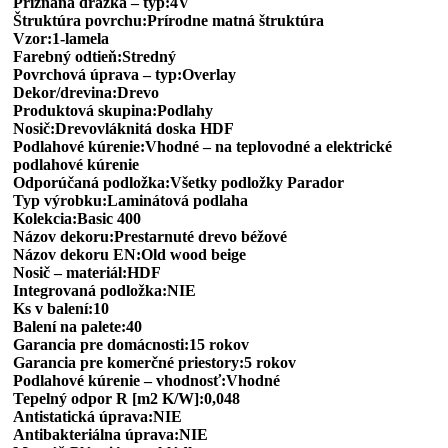
Priznaná drážka – typ:4V
Štruktúra povrchu:Prírodne matná štruktúra
Vzor:1-lamela
Farebný odtieň:Stredný
Povrchová úprava – typ:Overlay
Dekor/drevina:Drevo
Produktová skupina:Podlahy
Nosič:Drevovláknitá doska HDF
Podlahové kúrenie:Vhodné – na teplovodné a elektrické
podlahové kúrenie
Odporúčaná podložka:Všetky podložky Parador
Typ výrobku:Laminátová podlaha
Kolekcia:Basic 400
Názov dekoru:Prestarnuté drevo béžové
Názov dekoru EN:Old wood beige
Nosič – materiál:HDF
Integrovaná podložka:NIE
Ks v balení:10
Balení na palete:40
Garancia pre domácnosti:15 rokov
Garancia pre komerčné priestory:5 rokov
Podlahové kúrenie – vhodnosť:Vhodné
Tepelný odpor R [m2 K/W]:0,048
Antistatická úprava:NIE
Antibakteriálna úprava:NIE