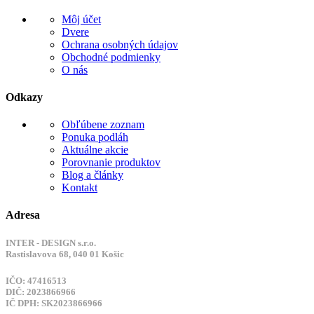
Môj účet
Dvere
Ochrana osobných údajov
Obchodné podmienky
O nás
Odkazy
Obľúbene zoznam
Ponuka podláh
Aktuálne akcie
Porovnanie produktov
Blog a články
Kontakt
Adresa
INTER - DESIGN s.r.o.
Rastislavova 68, 040 01 Košic
IČO: 47416513
DIČ: 2023866966
IČ DPH: SK2023866966