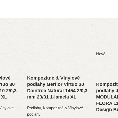
Nové
ylové
Kompozitné & Vinylové
rtuo 30
podlahy Gerflor Virtuo 30
Kompozit
10 2/0,3
Daintree Natural 1454 2/0,3
podlahy
 XL
mm 23/31 1-lamela XL
MODULAR
FLORA 11
Vinylové
Podlahy
,
Kompozitné & Vinylové
Design B
podlahy