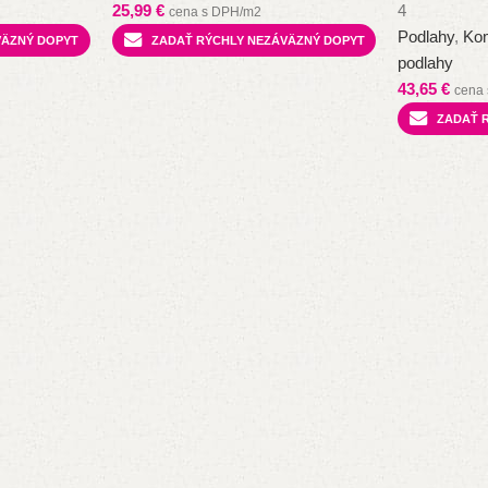
25,99
€
4
cena s DPH/m2
Podlahy
,
Kom
VÄZNÝ DOPYT
ZADAŤ RÝCHLY NEZÁVÄZNÝ DOPYT
podlahy
43,65
€
cena
ZADAŤ 