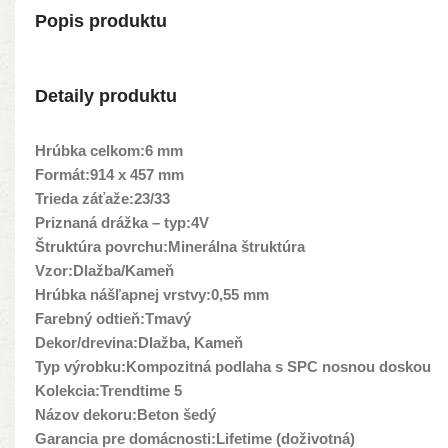
Popis produktu
Detaily produktu
Hrúbka celkom:6 mm
Formát:914 x 457 mm
Trieda záťaže:23/33
Priznaná drážka – typ:4V
Štruktúra povrchu:Minerálna štruktúra
Vzor:Dlažba/Kameň
Hrúbka nášľapnej vrstvy:0,55 mm
Farebný odtieň:Tmavý
Dekor/drevina:Dlažba, Kameň
Typ výrobku:Kompozitná podlaha s SPC nosnou doskou
Kolekcia:Trendtime 5
Názov dekoru:Beton šedý
Garancia pre domácnosti:Lifetime (doživotná)