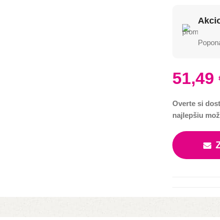
Akci
Poponá
51,49
Overte si dos
najlepšiu mož