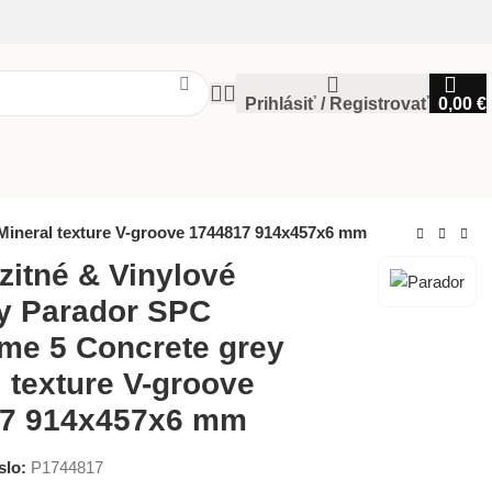
Prihlásiť / Registrovať
0,00
€
Mineral texture V-groove 1744817 914x457x6 mm
itné & Vinylové
y Parador SPC
ime 5 Concrete grey
 texture V-groove
7 914x457x6 mm
slo:
P1744817