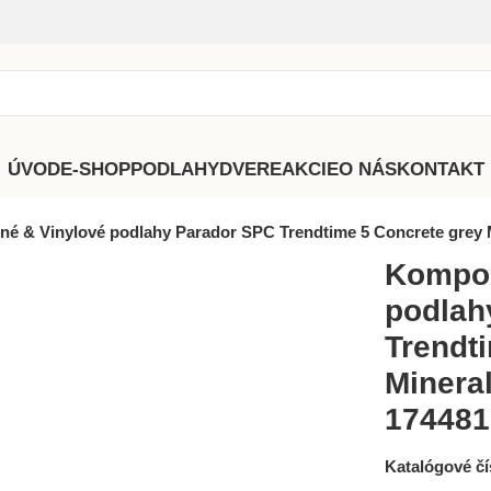
ÚVOD
E-SHOP
PODLAHY
DVERE
AKCIE
O NÁS
KONTAKT
é & Vinylové podlahy Parador SPC Trendtime 5 Concrete grey 
Kompoz
podlah
Trendt
Mineral
174481
Katalógové čí