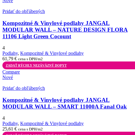
Nové
Pridať do obľúbených
Kompozitné & Vinylové podlahy JANGAL
MODULAR WALL – NATURE DESIGN FLORA
11106 Light Green Cocount
4
Podlahy
,
Kompozitné & Vinylové podlahy
61,79
€
cena s DPH/m2
ZADAŤ RÝCHLY NEZÁVÄZNÝ DOPYT
Compare
Nové
Pridať do obľúbených
Kompozitné & Vinylové podlahy JANGAL
MODULAR WALL – SMART 11000A Fanal Oak
4
Podlahy
,
Kompozitné & Vinylové podlahy
25,61
€
cena s DPH/m2