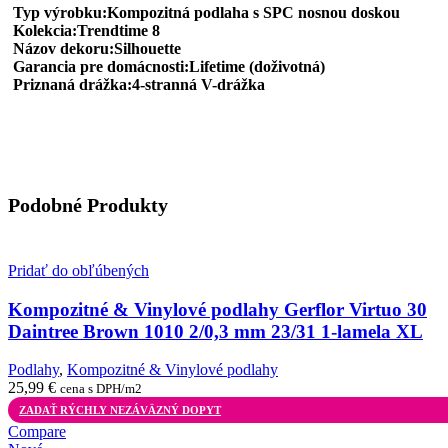
Typ výrobku:Kompozitná podlaha s SPC nosnou doskou
Kolekcia:Trendtime 8
Názov dekoru:Silhouette
Garancia pre domácnosti:Lifetime (doživotná)
Priznaná drážka:4-stranná V-drážka
Podobné Produkty
Pridať do obľúbených
Kompozitné & Vinylové podlahy Gerflor Virtuo 30
Daintree Brown 1010 2/0,3 mm 23/31 1-lamela XL
Podlahy
,
Kompozitné & Vinylové podlahy
25,99
€
cena s DPH/m2
ZADAŤ RÝCHLY NEZÁVÄZNÝ DOPYT
Compare