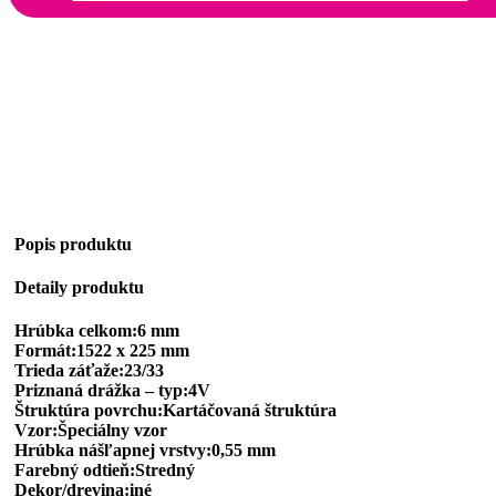
Popis produktu
Detaily produktu
Hrúbka celkom:6 mm
Formát:1522 x 225 mm
Trieda záťaže:23/33
Priznaná drážka – typ:4V
Štruktúra povrchu:Kartáčovaná štruktúra
Vzor:Špeciálny vzor
Hrúbka nášľapnej vrstvy:0,55 mm
Farebný odtieň:Stredný
Dekor/drevina:iné