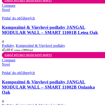
ZADAŤ RÝCHLY NEZÁVÄZNÝ DOPYT
Compare
Nové
Pridať do obľúbených
Kompozitné & Vinylové podlahy JANGAL
MODULAR WALL – SMART 11001B Letea Oak
4
Podlahy
,
Kompozitné & Vinylové podlahy
45,69
€
cena s DPH/m2
ZADAŤ RÝCHLY NEZÁVÄZNÝ DOPYT
Compare
Nové
Pridať do obľúbených
Kompozitné & Vinylové podlahy JANGAL
MODULAR WALL – SMART 11002B Oulanka
Oak
4