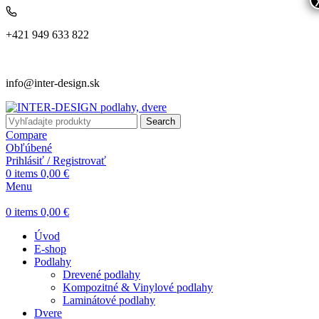
+421 949 633 822
info@inter-design.sk
Search
Compare
Obľúbené
Prihlásiť / Registrovať
0
items
0,00
€
Menu
0
items
0,00
€
Úvod
E-shop
Podlahy
Drevené podlahy
Kompozitné & Vinylové podlahy
Laminátové podlahy
Dvere