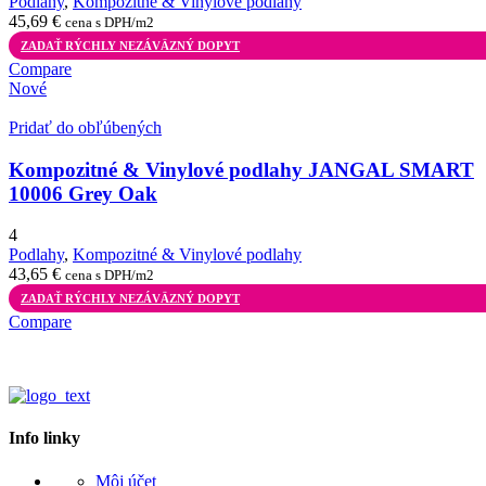
Podlahy
,
Kompozitné & Vinylové podlahy
45,69
€
cena s DPH/m2
ZADAŤ RÝCHLY NEZÁVÄZNÝ DOPYT
Compare
Nové
Pridať do obľúbených
Kompozitné & Vinylové podlahy JANGAL SMART
10006 Grey Oak
4
Podlahy
,
Kompozitné & Vinylové podlahy
43,65
€
cena s DPH/m2
ZADAŤ RÝCHLY NEZÁVÄZNÝ DOPYT
Compare
Info linky
Môj účet