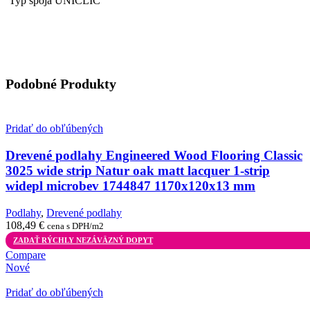
Typ spoja UNICLIC
Podobné Produkty
Pridať do obľúbených
Drevené podlahy Engineered Wood Flooring Classic
3025 wide strip Natur oak matt lacquer 1-strip
widepl microbev 1744847 1170x120x13 mm
Podlahy
,
Drevené podlahy
108,49
€
cena s DPH/m2
ZADAŤ RÝCHLY NEZÁVÄZNÝ DOPYT
Compare
Nové
Pridať do obľúbených