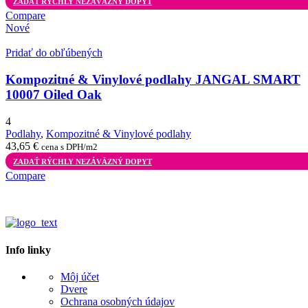
ZADAŤ RÝCHLY NEZÁVÄZNÝ DOPYT
Compare
Nové
Pridať do obľúbených
Kompozitné & Vinylové podlahy JANGAL SMART
10007 Oiled Oak
4
Podlahy
,
Kompozitné & Vinylové podlahy
43,65
€
cena s DPH/m2
ZADAŤ RÝCHLY NEZÁVÄZNÝ DOPYT
Compare
Info linky
Môj účet
Dvere
Ochrana osobných údajov