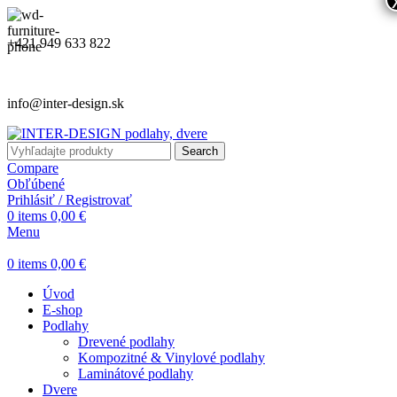
+421 949 633 822
info@inter-design.sk
Search
Compare
Obľúbené
Prihlásiť / Registrovať
0
items
0,00
€
Menu
0
items
0,00
€
Úvod
E-shop
Podlahy
Drevené podlahy
Kompozitné & Vinylové podlahy
Laminátové podlahy
Dvere