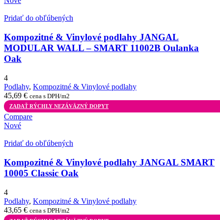
Nové
Pridať do obľúbených
Kompozitné & Vinylové podlahy JANGAL
MODULAR WALL – SMART 11002B Oulanka
Oak
4
Podlahy
,
Kompozitné & Vinylové podlahy
45,69
€
cena s DPH/m2
ZADAŤ RÝCHLY NEZÁVÄZNÝ DOPYT
Compare
Nové
Pridať do obľúbených
Kompozitné & Vinylové podlahy JANGAL SMART
10005 Classic Oak
4
Podlahy
,
Kompozitné & Vinylové podlahy
43,65
€
cena s DPH/m2