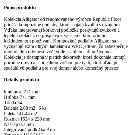
Popis produktu
Kolekcia Alligator od renomovaného výrobcu Republic Floor
prináša kompozitné podlahy, ktoré spájajú kvalitu s dizajnom.
Vďaka integrovanej korkovej podložke poskytujú zvukovú a
tepelnú izoláciu, čo prispieva k väčšiemu komfortu pri
každodennom používaní. Kompozitné podlahy Alligator sa
vyznačujú extra dlhými lamelami a WPC jadrom, čo zabezpečuje
mimoriadnu odolnosť voči vode, stabilitu a dlhú životnosť.
Kolekcia je dostupná v piatich dekoroch, ktoré dokonale imitujú
prírodné drevo a sú ideálnou voľbou pre tých, ktorí hľadajú
spoľahlivú podlahu pre svoj domov alebo komerčný priestor.
Detaily produktu
hmotnosť 7+1 mm
Hrúbka 7+1 mm
Trieda 34
Balenie 2,08 m2 | 6 ks
Paleta 141,44 m2
Rozmer 1524 x 228 mm
Nášľap 0,7 mm
Integrovaná podložka Áno