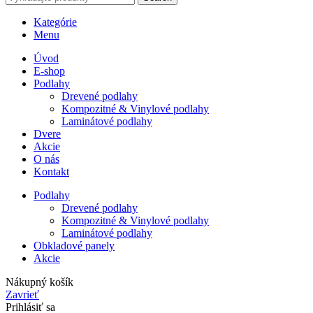
Kategórie
Menu
Úvod
E-shop
Podlahy
Drevené podlahy
Kompozitné & Vinylové podlahy
Laminátové podlahy
Dvere
Akcie
O nás
Kontakt
Podlahy
Drevené podlahy
Kompozitné & Vinylové podlahy
Laminátové podlahy
Obkladové panely
Akcie
Nákupný košík
Zavrieť
Prihlásiť sa