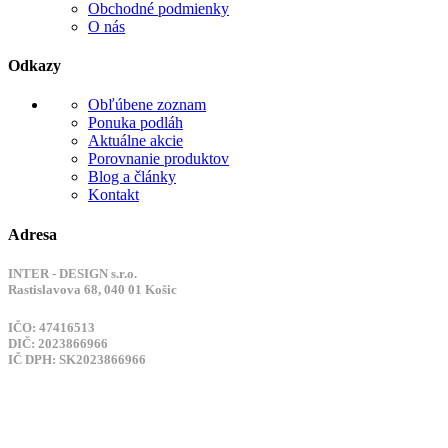
Obchodné podmienky
O nás
Odkazy
Obľúbene zoznam
Ponuka podláh
Aktuálne akcie
Porovnanie produktov
Blog a články
Kontakt
Adresa
INTER - DESIGN s.r.o.
Rastislavova 68, 040 01 Košic
IČO: 47416513
DIČ: 2023866966
IČ DPH: SK2023866966