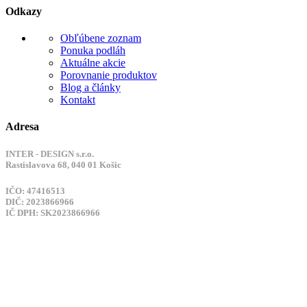
Odkazy
Obľúbene zoznam
Ponuka podláh
Aktuálne akcie
Porovnanie produktov
Blog a články
Kontakt
Adresa
INTER - DESIGN s.r.o.
Rastislavova 68, 040 01 Košic
IČO: 47416513
DIČ: 2023866966
IČ DPH: SK2023866966