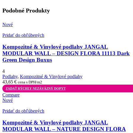
Podobné Produkty
Nové
Pridať do obľúbených
Kompozitné & Vinylové podlahy JANGAL
MODULAR WALL – DESIGN FLORA 11113 Dark
Green Design Buxus
4
Podlahy
,
Kompozitné & Vinylové podlahy
43,65
€
cena s DPH/m2
ZADAŤ RÝCHLY NEZÁVÄZNÝ DOPYT
Compare
Nové
Pridať do obľúbených
Kompozitné & Vinylové podlahy JANGAL
MODULAR WALL – NATURE DESIGN FLORA