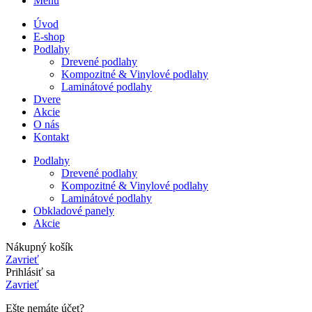
Menu
Úvod
E-shop
Podlahy
Drevené podlahy
Kompozitné & Vinylové podlahy
Laminátové podlahy
Dvere
Akcie
O nás
Kontakt
Podlahy
Drevené podlahy
Kompozitné & Vinylové podlahy
Laminátové podlahy
Obkladové panely
Akcie
Nákupný košík
Zavrieť
Prihlásiť sa
Zavrieť
Ešte nemáte účet?