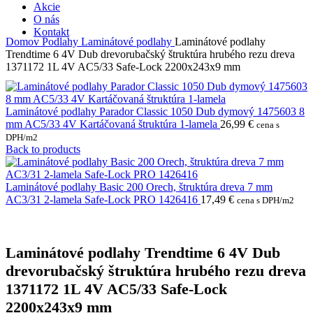
Akcie
O nás
Kontakt
Domov
Podlahy
Laminátové podlahy
Laminátové podlahy
Trendtime 6 4V Dub drevorubačský štruktúra hrubého rezu dreva
1371172 1L 4V AC5/33 Safe-Lock 2200x243x9 mm
Laminátové podlahy Parador Classic 1050 Dub dymový 1475603 8
mm AC5/33 4V Kartáčovaná štruktúra 1-lamela
26,99
€
cena s
DPH/m2
Back to products
Laminátové podlahy Basic 200 Orech, štruktúra dreva 7 mm
AC3/31 2-lamela Safe-Lock PRO 1426416
17,49
€
cena s DPH/m2
Laminátové podlahy Trendtime 6 4V Dub
drevorubačský štruktúra hrubého rezu dreva
1371172 1L 4V AC5/33 Safe-Lock
2200x243x9 mm