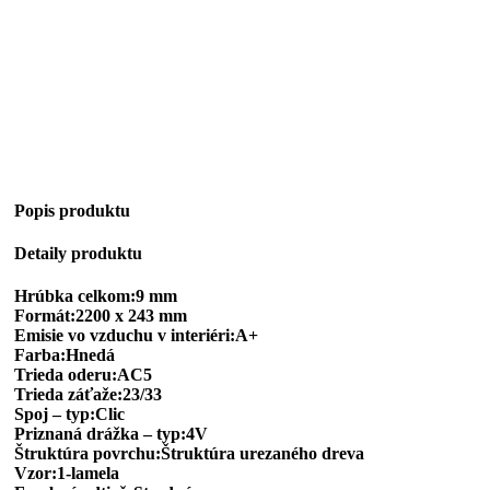
Popis produktu
Detaily produktu
Hrúbka celkom:9 mm
Formát:2200 x 243 mm
Emisie vo vzduchu v interiéri:A+
Farba:Hnedá
Trieda oderu:AC5
Trieda záťaže:23/33
Spoj – typ:Clic
Priznaná drážka – typ:4V
Štruktúra povrchu:Štruktúra urezaného dreva
Vzor:1-lamela