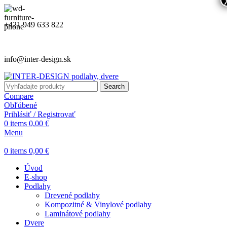
+421 949 633 822
info@inter-design.sk
Search
Compare
Obľúbené
Prihlásiť / Registrovať
0
items
0,00
€
Menu
0
items
0,00
€
Úvod
E-shop
Podlahy
Drevené podlahy
Kompozitné & Vinylové podlahy
Laminátové podlahy
Dvere