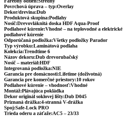
Farebný odtieň:Stredný
Povrchová úprava – typ:Overlay
Dekor/drevina:Dub
Produktová skupina:Podlahy
Nosič:Drevovláknitá doska HDF Aqua-Proof
Podlahové kúrenie:Vhodné – na teplovodné a elektrické
podlahové kúrenie
Odporúčaná podložka:Všetky podložky Parador
Typ výrobku:Laminátová podlaha
Kolekcia:Trendtime 6
Názov dekoru:Dub drevorubačský
Nosič – materiál:HDF
Integrovaná podložka:NIE
Garancia pre domácnosti:Lifetime (doživotná)
Garancia pre komerčné priestory:10 rokov
Podlahové kúrenie – vhodnosť:Vhodné
Montáž:Plávajúca pokládka
Dekor originál soklovej lišty:Dub D045
Priznaná drážka:4-stranná V-drážka
Spoj:Safe-Lock PRO
Trieda oderu a záťaže:AC5 – 23/33