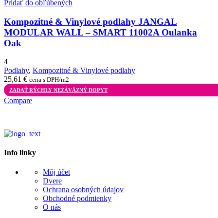
Pridať do obľúbených
Kompozitné & Vinylové podlahy JANGAL
MODULAR WALL – SMART 11002A Oulanka
Oak
4
Podlahy
,
Kompozitné & Vinylové podlahy
25,61
€
cena s DPH/m2
ZADAŤ RÝCHLY NEZÁVÄZNÝ DOPYT
Compare
Info linky
Môj účet
Dvere
Ochrana osobných údajov
Obchodné podmienky
O nás