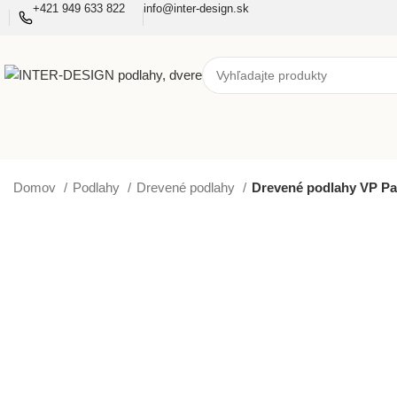
+421 949 633 822
info@inter-design.sk
Domov
Podlahy
Drevené podlahy
Drevené podlahy VP Par