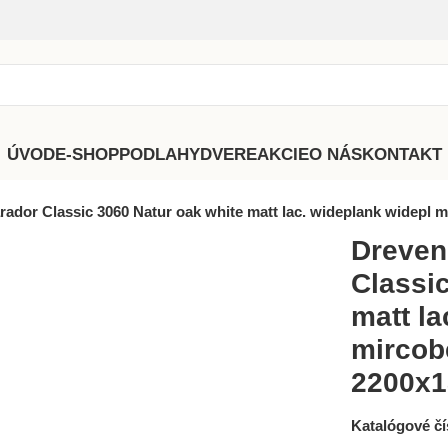
ÚVOD
E-SHOP
PODLAHY
DVERE
AKCIE
O NÁS
KONTAKT
ador Classic 3060 Natur oak white matt lac. wideplank widepl
Dreven
Classi
matt la
mircob
2200x
Katalógové čí