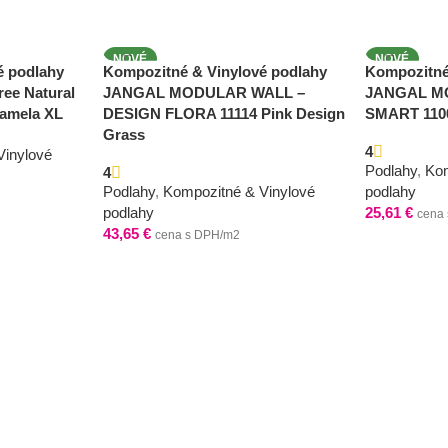
NOVÉ
NOVÉ
é podlahy
Kompozitné & Vinylové podlahy
Kompozitné
ree Natural
JANGAL MODULAR WALL –
JANGAL M
lamela XL
DESIGN FLORA 11114 Pink Design
SMART 1100
Grass
4
Vinylové
Podlahy
,
Kom
4
Podlahy
,
Kompozitné & Vinylové
podlahy
podlahy
25,61
€
cena
43,65
€
cena s DPH/m2