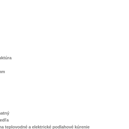
uktúra
 mm
matný
edľa
a teplovodné a elektrické podlahové kúrenie