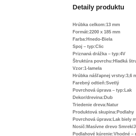
Detaily produktu
Hrúbka celkom:13 mm
Formát:2200 x 185 mm
Farba:Hnedo-Biela
Spoj – typ:Clic
Priznaná drážka – typ:4V
Štruktúra povrchu:Hladká štr
Vzor:1-lamela
Hrúbka nášľapnej vrstvy:3,6
Farebný odtieň:Svetlý
Povrchová úprava – typ:Lak
Dekor/drevina:Dub
Triedenie dreva:Natur
Produktová skupina:Podlahy
Povrchová úprava:Lak biely 
Nosič:Masívne drevo Smrek/J
Podlahové kúrenie:Vhodné – n