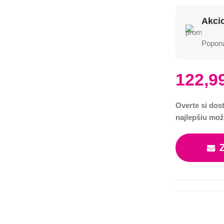
Akci
Poponá
122,9
Overte si dos
najlepšiu mož