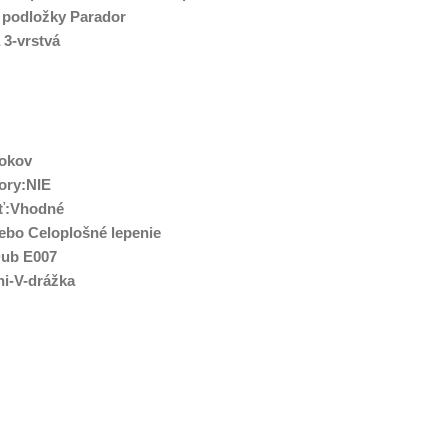
 podložky Parador
 3-vrstvá
rokov
ory:NIE
sť:Vhodné
ebo Celoplošné lepenie
:Dub E007
ni-V-drážka