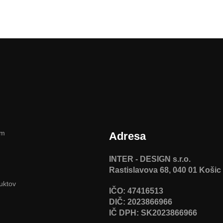
am
Adresa
INTER - DESIGN s.r.o.
Rastislavova 68, 040 01 Košic
uktov
IČO: 47416513
DIČ: 2023866966
IČ DPH: SK2023866966