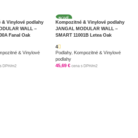
NOVÉ
 & Vinylové podlahy
Kompozitné & Vinylové podlahy
ODULAR WALL –
JANGAL MODULAR WALL –
0A Fanal Oak
SMART 11001B Letea Oak
4
pozitné & Vinylové
Podlahy
,
Kompozitné & Vinylové
podlahy
45,69
€
 s DPH/m2
cena s DPH/m2