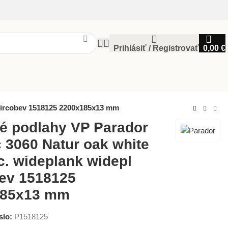
Prihlásiť / Registrovať
0,00
€
 mircobev 1518125 2200x185x13 mm
é podlahy VP Parador
c 3060 Natur oak white
c. wideplank widepl
ev 1518125
185x13 mm
slo:
P1518125