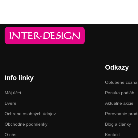
Odkazy
Info linky
Obľúbene zozn
Môj účet
Ponuka podláh
Dvere
Aktuálne akcie
Ochrana osobných údajov
Porovnanie prod
Obchodné podmienky
Blog a články
O nás
Kontakt