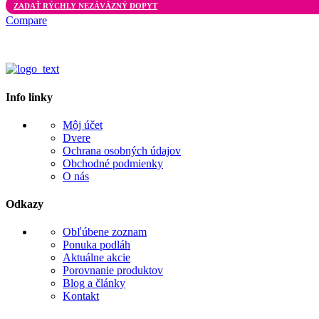
ZADAŤ RÝCHLY NEZÁVÄZNÝ DOPYT
Compare
Info linky
Môj účet
Dvere
Ochrana osobných údajov
Obchodné podmienky
O nás
Odkazy
Obľúbene zoznam
Ponuka podláh
Aktuálne akcie
Porovnanie produktov
Blog a články
Kontakt