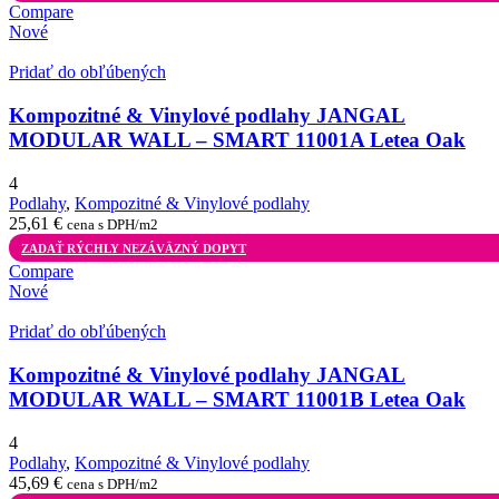
Compare
Nové
Pridať do obľúbených
Kompozitné & Vinylové podlahy JANGAL
MODULAR WALL – SMART 11001A Letea Oak
4
Podlahy
,
Kompozitné & Vinylové podlahy
25,61
€
cena s DPH/m2
ZADAŤ RÝCHLY NEZÁVÄZNÝ DOPYT
Compare
Nové
Pridať do obľúbených
Kompozitné & Vinylové podlahy JANGAL
MODULAR WALL – SMART 11001B Letea Oak
4
Podlahy
,
Kompozitné & Vinylové podlahy
45,69
€
cena s DPH/m2