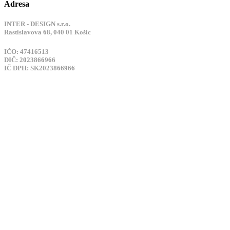
Adresa
INTER - DESIGN s.r.o.
Rastislavova 68, 040 01 Košic
IČO: 47416513
DIČ: 2023866966
IČ DPH: SK2023866966