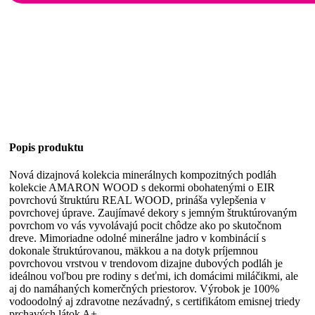
Popis produktu
Nová dizajnová kolekcia minerálnych kompozitných podláh
kolekcie AMARON WOOD s dekormi obohatenými o EIR
povrchovú štruktúru REAL WOOD, prináša vylepšenia v
povrchovej úprave. Zaujímavé dekory s jemným štruktúrovaným
povrchom vo vás vyvolávajú pocit chôdze ako po skutočnom
dreve. Mimoriadne odolné minerálne jadro v kombinácií s
dokonale štruktúrovanou, mäkkou a na dotyk príjemnou
povrchovou vrstvou v trendovom dizajne dubových podláh je
ideálnou voľbou pre rodiny s deťmi, ich domácimi miláčikmi, ale
aj do namáhaných komerčných priestorov. Výrobok je 100%
vodoodolný aj zdravotne nezávadný, s certifikátom emisnej triedy
prchavých látok A+.