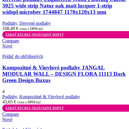
3025 wide strip Natur oak matt lacquer 1-strip
widepl microbev 1744847 1170x120x13 mm
Podlahy
,
Drevené podlahy
108,49
€
cena s DPH/m2
ZADAŤ RÝCHLY NEZÁVÄZNÝ DOPYT
Compare
Nové
Pridať do obľúbených
Kompozitné & Vinylové podlahy JANGAL
MODULAR WALL – DESIGN FLORA 11113 Dark
Green Design Buxus
4
Podlahy
,
Kompozitné & Vinylové podlahy
43,65
€
cena s DPH/m2
ZADAŤ RÝCHLY NEZÁVÄZNÝ DOPYT
Compare
Nové