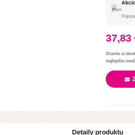
Akci
Poponá
37,83
Overte si dos
najlepšiu mož
Detaily produktu