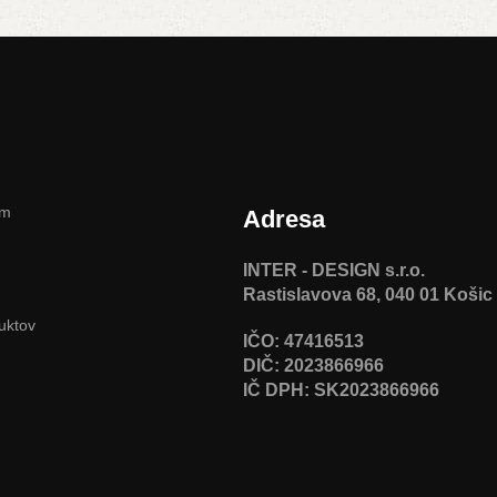
am
Adresa
INTER - DESIGN s.r.o.
Rastislavova 68, 040 01 Košic
uktov
IČO: 47416513
DIČ: 2023866966
IČ DPH: SK2023866966