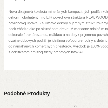
Nová dizajnová kolekcia minerálnych kompozitných podláh
dekormi obohatenými o EIR povrchovú štruktúru REAL WOOD, 
povrchovej úprave. Zaujímavé dekory s jemným štruktúrovan
pocit chôdze ako po skutočnom dreve. Mimoriadne odolné miner
dokonale štruktúrovanou, mäkkou a na dotyk príjemnou povrc
dizajne dubových podláh je ideálnou voľbou pre rodiny s deťmi, 
do namáhaných komerčných priestorov. Výrobok je 100% vodo
s certifikátom emisnej triedy prchavých látok A+.
Podobné Produkty