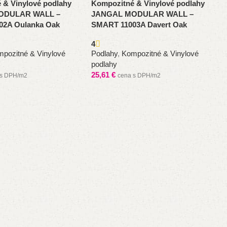
 & Vinylové podlahy
Kompozitné & Vinylové podlahy
ODULAR WALL –
JANGAL MODULAR WALL –
02A Oulanka Oak
SMART 11003A Davert Oak
4
pozitné & Vinylové
Podlahy
,
Kompozitné & Vinylové
podlahy
25,61
€
 s DPH/m2
cena s DPH/m2