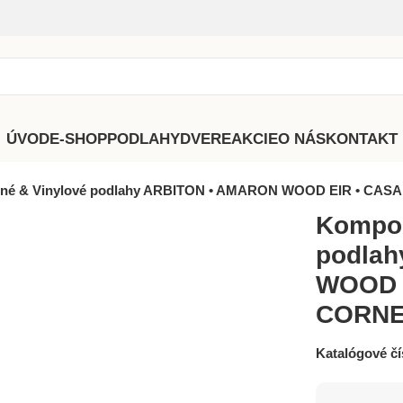
ÚVOD
E-SHOP
PODLAHY
DVERE
AKCIE
O NÁS
KONTAKT
né & Vinylové podlahy ARBITON • AMARON WOOD EIR • CASA
Kompoz
podla
WOOD E
CORN
Katalógové čí