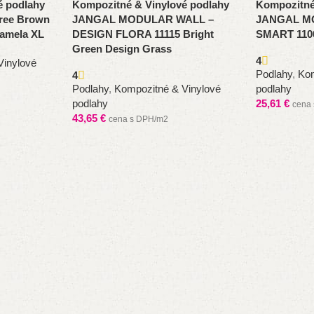
é podlahy
Kompozitné & Vinylové podlahy
Kompozitné
tree Brown
JANGAL MODULAR WALL –
JANGAL M
lamela XL
DESIGN FLORA 11115 Bright
SMART 110
Green Design Grass
4
Vinylové
Podlahy
,
Kom
4
Podlahy
,
Kompozitné & Vinylové
podlahy
podlahy
25,61
€
cena
43,65
€
cena s DPH/m2