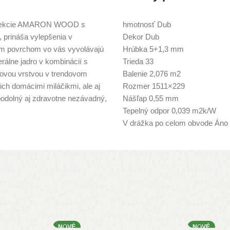
 kolekcie AMARON WOOD s
hmotnosť Dub
prináša vylepšenia v
Dekor Dub
ým povrchom vo vás vyvolávajú
Hrúbka 5+1,3 mm
álne jadro v kombinácií s
Trieda 33
hovou vrstvou v trendovom
Balenie 2,076 m2
ich domácimi miláčikmi, ale aj
Rozmer 1511×229
odolný aj zdravotne nezávadný,
Nášľap 0,55 mm
Tepelný odpor 0,039 m2k/W
V drážka po celom obvode Áno
NOVÉ
NOVÉ