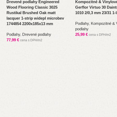
Drevené podlahy Engineered
Kompozitné & Vinylov
Wood Flooring Classic 3025
Gerflor Virtuo 30 Dain
Rustikal Brushed Oak matt
1010 2/0,3 mm 23/31 1-
lacquer 1-strip widepl microbev
Podlahy
,
Kompozitné & 
1744854 2200x185x13 mm
podlahy
Podlahy
,
Drevené podlahy
25,99
€
cena s DPH/m2
77,99
€
cena s DPH/m2