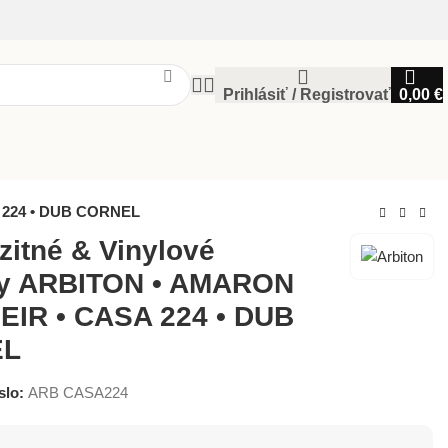
Prihlásiť / Registrovať
0,00
€
 224 • DUB CORNEL
itné & Vinylové
hy ARBITON • AMARON
IR • CASA 224 • DUB
EL
slo:
ARB CASA224