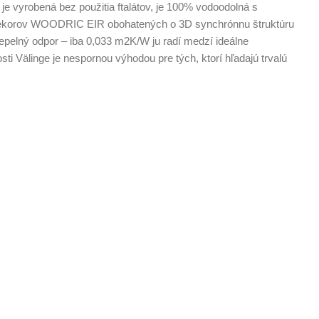
vyrobená bez použitia ftalátov, je 100% vodoodolná s
dekorov WOODRIC EIR obohatených o 3D synchrónnu štruktúru
pelný odpor – iba 0,033 m2K/W ju radí medzí ideálne
 Välinge je nespornou výhodou pre tých, ktorí hľadajú trvalú