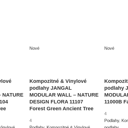
Nové
Nové
ylové
Kompozitné & Vinylové
Kompozit
podlahy JANGAL
podlahy
– NATURE
MODULAR WALL – NATURE
MODULAR
104
DESIGN FLORA 11107
11000B F
ree
Forest Green Ancient Tree
4
4
Podlahy
,
Kom
Vinylové
Podlahy
,
Kompozitné & Vinylové
podlahy