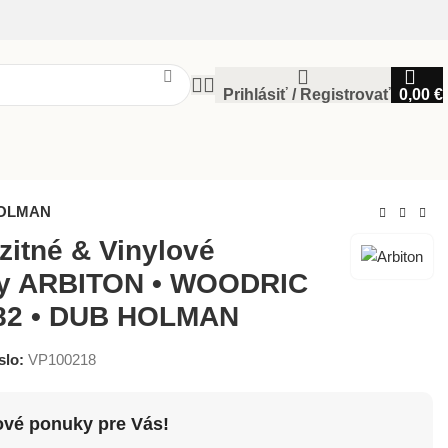
Prihlásiť / Registrovať
0,00
€
 HOLMAN
itné & Vinylové
hy ARBITON • WOODRIC
82 • DUB HOLMAN
slo:
VP100218
ové ponuky pre Vás!