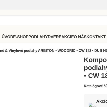
ÚVOD
E-SHOP
PODLAHY
DVERE
AKCIE
O NÁS
KONTAKT
né & Vinylové podlahy ARBITON • WOODRIC • CW 182 • DUB
Kompoz
podla
• CW 1
Katalógové čí
Akci