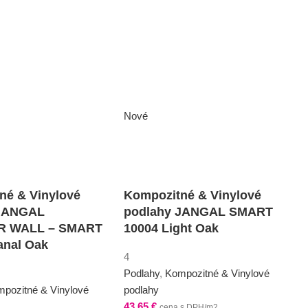
Nové
né & Vinylové
Kompozitné & Vinylové
 JANGAL
podlahy JANGAL SMART
 WALL – SMART
10004 Light Oak
anal Oak
4
Podlahy
,
Kompozitné & Vinylové
pozitné & Vinylové
podlahy
43,65
€
cena s DPH/m2