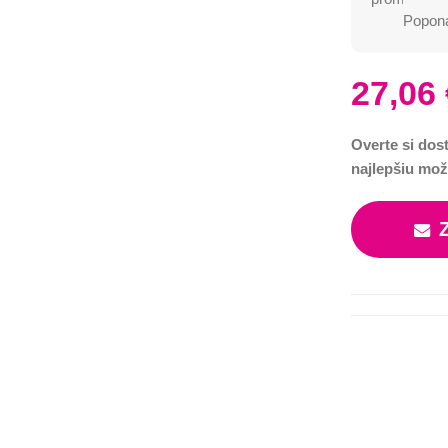
Poponá
27,06
Overte si dos
najlepšiu mož