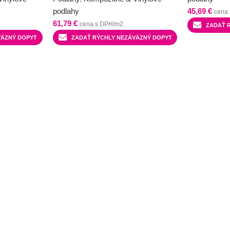
podlahy
45,69
€
cena
61,79
€
cena s DPH/m2
ZADAŤ 
VÄZNÝ DOPYT
ZADAŤ RÝCHLY NEZÁVÄZNÝ DOPYT