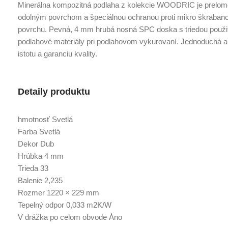
Minerálna kompozitná podlaha z kolekcie WOODRIC je prelomo
odolným povrchom a špeciálnou ochranou proti mikro škrab
povrchu. Pevná, 4 mm hrubá nosná SPC doska s triedou použiti
podlahové materiály pri podlahovom vykurovaní. Jednoduchá a r
istotu a garanciu kvality.
Detaily produktu
hmotnosť Svetlá
Farba Svetlá
Dekor Dub
Hrúbka 4 mm
Trieda 33
Balenie 2,235
Rozmer 1220 × 229 mm
Tepelný odpor 0,033 m2K/W
V drážka po celom obvode Áno