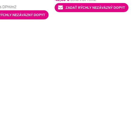
 s DPH/m2
ZADAŤ RÝCHLY NEZÁVÄZNÝ DOPYT
RÝCHLY NEZÁVÄZNÝ DOPYT