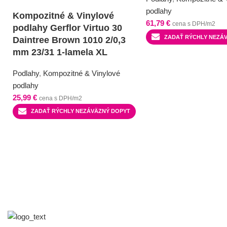
podlahy
Kompozitné & Vinylové
61,79
€
cena s DPH/m2
podlahy Gerflor Virtuo 30
ZADAŤ RÝCHLY NEZÁ
Daintree Brown 1010 2/0,3
mm 23/31 1-lamela XL
Podlahy
,
Kompozitné & Vinylové
podlahy
25,99
€
cena s DPH/m2
ZADAŤ RÝCHLY NEZÁVÄZNÝ DOPYT