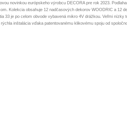
vou novinkou európskeho výrobcu DECORA pre rok 2023. Podlaha je 
ancom. Kolekcia obsahuje 12 nadčasových dekorov WOODRIC a 12 
a 33 je po celom obvode vybavená mikro 4V drážkou. Veľmi nízky te
ýchla inštalácia vďaka patentovanému klikovému spoju od spoločnosti