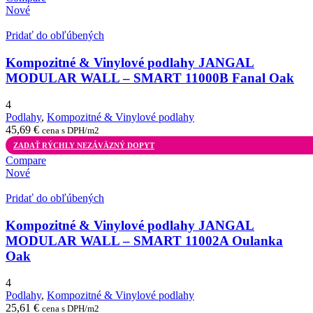
Nové
Pridať do obľúbených
Kompozitné & Vinylové podlahy JANGAL
MODULAR WALL – SMART 11000B Fanal Oak
4
Podlahy
,
Kompozitné & Vinylové podlahy
45,69
€
cena s DPH/m2
ZADAŤ RÝCHLY NEZÁVÄZNÝ DOPYT
Compare
Nové
Pridať do obľúbených
Kompozitné & Vinylové podlahy JANGAL
MODULAR WALL – SMART 11002A Oulanka
Oak
4
Podlahy
,
Kompozitné & Vinylové podlahy
25,61
€
cena s DPH/m2