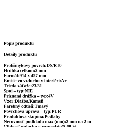
Popis produktu
Detaily produktu
Protišmykový povrch:DS/R10
Hrúbka celkom:2 mm
Formát:914 x 457 mm
Emisie vo vzduchu v interiéri:A+
Trieda záťaže:23/31
Spoj – typ:NIE
Priznaná drážka – typ:4V
Vzor:Dlažba/Kameň
Farebný odtieň:Tmavý
Povrchová úprava – typ:PUR
Produktová skupina:Podlahy
Nerovnosť podkladu max (mm):2 mm na 2 m
Vlhkosť vzduchu v rozmedzí:35-60 %