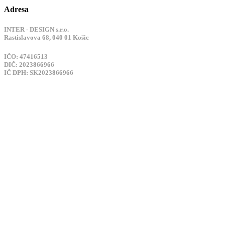
Adresa
INTER - DESIGN s.r.o.
Rastislavova 68, 040 01 Košic
IČO: 47416513
DIČ: 2023866966
IČ DPH: SK2023866966