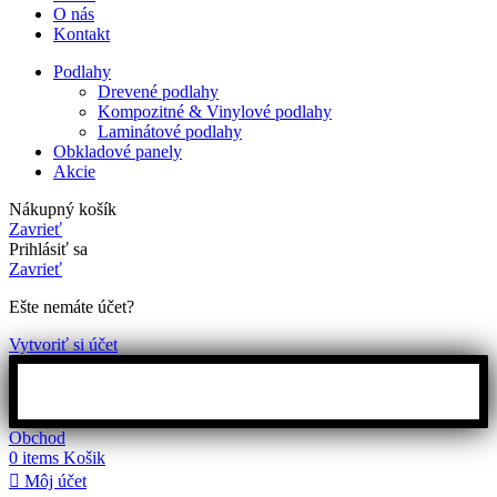
O nás
Kontakt
Podlahy
Drevené podlahy
Kompozitné & Vinylové podlahy
Laminátové podlahy
Obkladové panely
Akcie
Nákupný košík
Zavrieť
Prihlásiť sa
Zavrieť
Ešte nemáte účet?
Vytvoriť si účet
Obchod
0
items
Košik
Môj účet