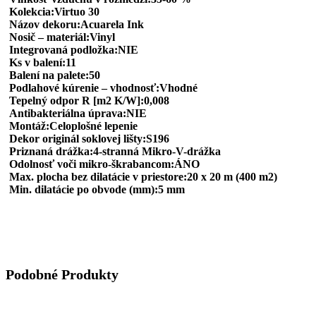
Kolekcia:Virtuo 30
Názov dekoru:Acuarela Ink
Nosič – materiál:Vinyl
Integrovaná podložka:NIE
Ks v balení:11
Balení na palete:50
Podlahové kúrenie – vhodnosť:Vhodné
Tepelný odpor R [m2 K/W]:0,008
Antibakteriálna úprava:NIE
Montáž:Celoplošné lepenie
Dekor originál soklovej lišty:S196
Priznaná drážka:4-stranná Mikro-V-drážka
Odolnosť voči mikro-škrabancom:ÁNO
Max. plocha bez dilatácie v priestore:20 x 20 m (400 m2)
Min. dilatácie po obvode (mm):5 mm
Podobné Produkty