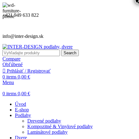
+421 949 633 822
info@inter-design.sk
Search
Compare
Obľúbené
Prihlásiť / Registrovať
0
items
0,00
€
Menu
0
items
0,00
€
Úvod
E-shop
Podlahy
Drevené podlahy
Kompozitné & Vinylové podlahy
Laminátové podlahy
Dvere