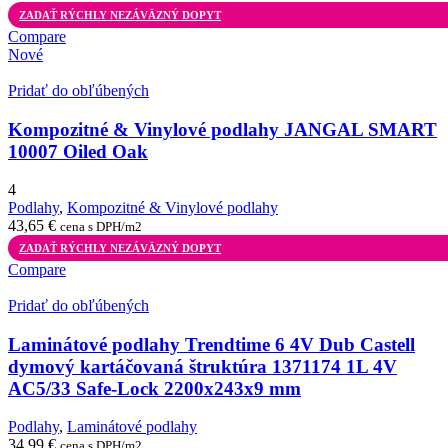
ZADAŤ RÝCHLY NEZÁVÄZNÝ DOPYT
Compare
Nové
Pridať do obľúbených
Kompozitné & Vinylové podlahy JANGAL SMART
10007 Oiled Oak
4
Podlahy
,
Kompozitné & Vinylové podlahy
43,65
€
cena s DPH/m2
ZADAŤ RÝCHLY NEZÁVÄZNÝ DOPYT
Compare
Pridať do obľúbených
Laminátové podlahy Trendtime 6 4V Dub Castell
dymový kartáčovaná štruktúra 1371174 1L 4V
AC5/33 Safe-Lock 2200x243x9 mm
Podlahy
,
Laminátové podlahy
34,99
€
cena s DPH/m2