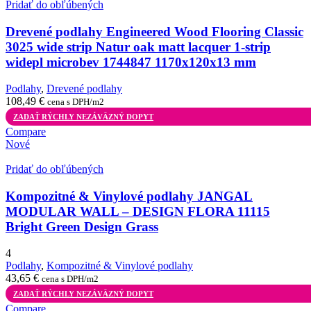
Pridať do obľúbených
Drevené podlahy Engineered Wood Flooring Classic
3025 wide strip Natur oak matt lacquer 1-strip
widepl microbev 1744847 1170x120x13 mm
Podlahy
,
Drevené podlahy
108,49
€
cena s DPH/m2
ZADAŤ RÝCHLY NEZÁVÄZNÝ DOPYT
Compare
Nové
Pridať do obľúbených
Kompozitné & Vinylové podlahy JANGAL
MODULAR WALL – DESIGN FLORA 11115
Bright Green Design Grass
4
Podlahy
,
Kompozitné & Vinylové podlahy
43,65
€
cena s DPH/m2
ZADAŤ RÝCHLY NEZÁVÄZNÝ DOPYT
Compare