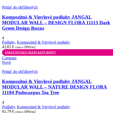
Pridať do obľúbených
Kompozitné & Vinylové podlahy JANGAL
MODULAR WALL – DESIGN FLORA 11113 Dark
Green Design Buxus
4
Podlahy
,
Kompozitné & Vinylové podlahy
43,65
€
cena s DPH/m2
ZADAŤ RÝCHLY NEZÁVÄZNÝ DOPYT
Compare
Nové
Pridať do obľúbených
Kompozitné & Vinylové podlahy JANGAL
MODULAR WALL – NATURE DESIGN FLORA
11104 Podocarpus Tea Tree
4
Podlahy
,
Kompozitné & Vinylové podlahy
61,79
€
cena s DPH/m2