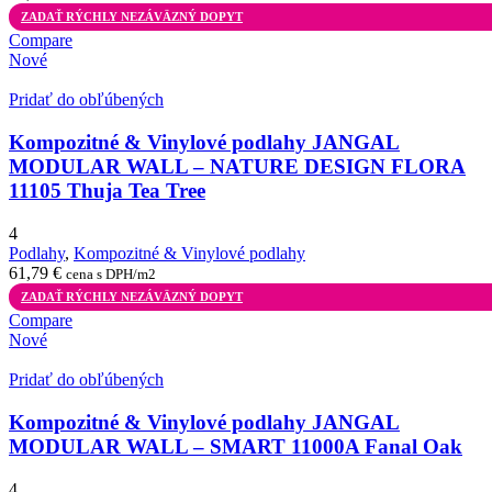
ZADAŤ RÝCHLY NEZÁVÄZNÝ DOPYT
Compare
Nové
Pridať do obľúbených
Kompozitné & Vinylové podlahy JANGAL
MODULAR WALL – NATURE DESIGN FLORA
11105 Thuja Tea Tree
4
Podlahy
,
Kompozitné & Vinylové podlahy
61,79
€
cena s DPH/m2
ZADAŤ RÝCHLY NEZÁVÄZNÝ DOPYT
Compare
Nové
Pridať do obľúbených
Kompozitné & Vinylové podlahy JANGAL
MODULAR WALL – SMART 11000A Fanal Oak
4