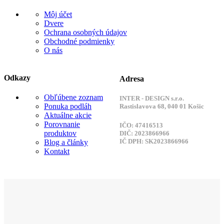
Môj účet
Dvere
Ochrana osobných údajov
Obchodné podmienky
O nás
Odkazy
Adresa
Obľúbene zoznam
INTER - DESIGN s.r.o.
Ponuka podláh
Rastislavova 68, 040 01 Košic
Aktuálne akcie
Porovnanie
IČO: 47416513
produktov
DIČ: 2023866966
IČ DPH: SK2023866966
Blog a články
Kontakt