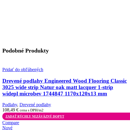
Podobné Produkty
Pridať do obľúbených
Drevené podlahy Engineered Wood Flooring Classic
3025 wide strip Natur oak matt lacquer 1-strip
widepl microbev 1744847 1170x120x13 mm
Podlahy
,
Drevené podlahy
108,49
€
cena s DPH/m2
ZADAŤ RÝCHLY NEZÁVÄZNÝ DOPYT
Compare
Nové