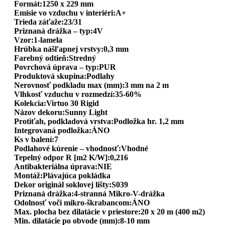
Formát:1250 x 229 mm
Emisie vo vzduchu v interiéri:A+
Trieda záťaže:23/31
Priznaná drážka – typ:4V
Vzor:1-lamela
Hrúbka nášľapnej vrstvy:0,3 mm
Farebný odtieň:Stredný
Povrchová úprava – typ:PUR
Produktová skupina:Podlahy
Nerovnosť podkladu max (mm):3 mm na 2 m
Vlhkosť vzduchu v rozmedzí:35-60%
Kolekcia:Virtuo 30 Rigid
Názov dekoru:Sunny Light
Protiťah, podkladová vrstva:Podložka hr. 1,2 mm
Integrovaná podložka:ÁNO
Ks v balení:7
Podlahové kúrenie – vhodnosť:Vhodné
Tepelný odpor R [m2 K/W]:0,216
Antibakteriálna úprava:NIE
Montáž:Plávajúca pokládka
Dekor originál soklovej lišty:S039
Priznaná drážka:4-stranná Mikro-V-drážka
Odolnosť voči mikro-škrabancom:ÁNO
Max. plocha bez dilatácie v priestore:20 x 20 m (400 m2)
Min. dilatácie po obvode (mm):8-10 mm