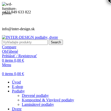
+421 949 633 822
info@inter-design.sk
Search
Compare
Obľúbené
Prihlásiť / Registrovať
0
items
0,00
€
Menu
0
items
0,00
€
Úvod
E-shop
Podlahy
Drevené podlahy
Kompozitné & Vinylové podlahy
Laminátové podlahy
Dvere