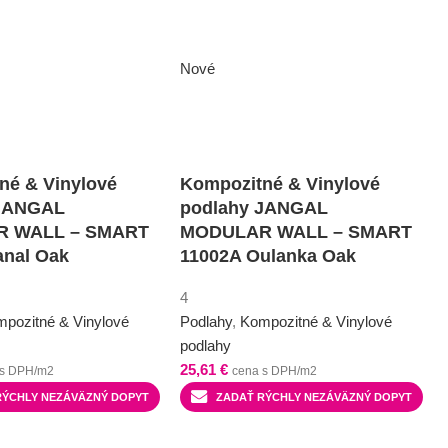
Nové
né & Vinylové
Kompozitné & Vinylové
 JANGAL
podlahy JANGAL
 WALL – SMART
MODULAR WALL – SMART
anal Oak
11002A Oulanka Oak
4
pozitné & Vinylové
Podlahy
,
Kompozitné & Vinylové
podlahy
25,61
€
 s DPH/m2
cena s DPH/m2
RÝCHLY NEZÁVÄZNÝ DOPYT
ZADAŤ RÝCHLY NEZÁVÄZNÝ DOPYT