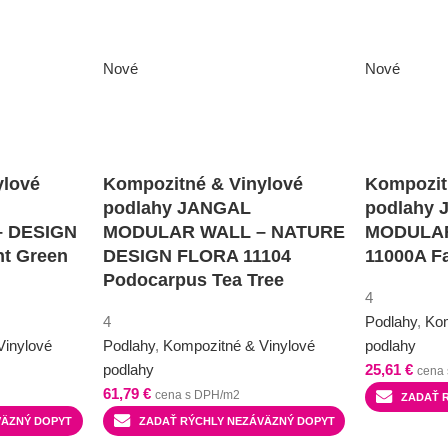
Nové
Nové
ylové
Kompozitné & Vinylové
Kompozit
podlahy JANGAL
podlahy
 DESIGN
MODULAR WALL – NATURE
MODULAR
ht Green
DESIGN FLORA 11104
11000A F
Podocarpus Tea Tree
4
4
Podlahy
,
Kom
Vinylové
Podlahy
,
Kompozitné & Vinylové
podlahy
podlahy
25,61
€
cena
61,79
€
cena s DPH/m2
ZADAŤ 
VÄZNÝ DOPYT
ZADAŤ RÝCHLY NEZÁVÄZNÝ DOPYT