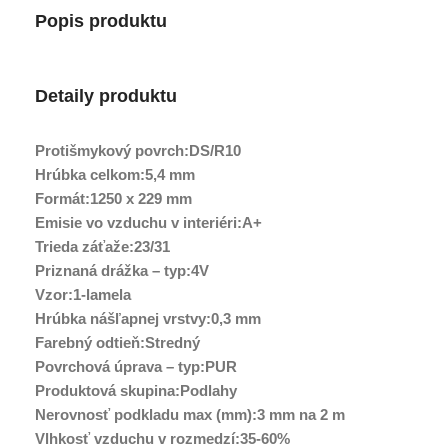
Popis produktu
Detaily produktu
Protišmykový povrch:DS/R10
Hrúbka celkom:5,4 mm
Formát:1250 x 229 mm
Emisie vo vzduchu v interiéri:A+
Trieda záťaže:23/31
Priznaná drážka – typ:4V
Vzor:1-lamela
Hrúbka nášľapnej vrstvy:0,3 mm
Farebný odtieň:Stredný
Povrchová úprava – typ:PUR
Produktová skupina:Podlahy
Nerovnosť podkladu max (mm):3 mm na 2 m
Vlhkosť vzduchu v rozmedzí:35-60%