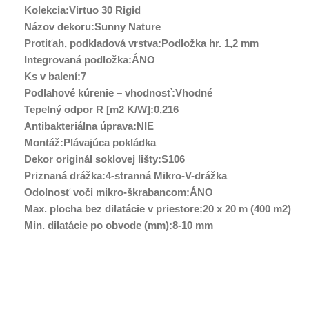
Kolekcia:Virtuo 30 Rigid
Názov dekoru:Sunny Nature
Protiťah, podkladová vrstva:Podložka hr. 1,2 mm
Integrovaná podložka:ÁNO
Ks v balení:7
Podlahové kúrenie – vhodnosť:Vhodné
Tepelný odpor R [m2 K/W]:0,216
Antibakteriálna úprava:NIE
Montáž:Plávajúca pokládka
Dekor originál soklovej lišty:S106
Priznaná drážka:4-stranná Mikro-V-drážka
Odolnosť voči mikro-škrabancom:ÁNO
Max. plocha bez dilatácie v priestore:20 x 20 m (400 m2)
Min. dilatácie po obvode (mm):8-10 mm