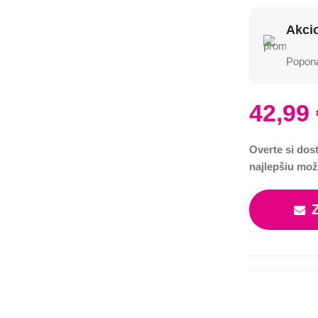
Akci
Poponá
42,99
Overte si dos
najlepšiu mož