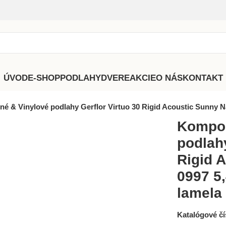
ÚVOD
E-SHOP
PODLAHY
DVERE
AKCIE
O NÁS
KONTAKT
é & Vinylové podlahy Gerflor Virtuo 30 Rigid Acoustic Sunny Na
Kompoz
podlahy
Rigid 
0997 5,
lamela
Katalógové čí