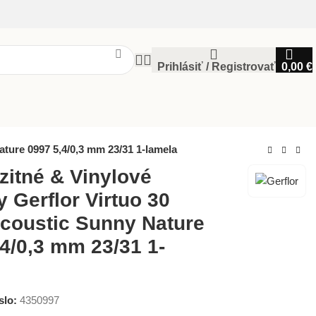
Prihlásiť / Registrovať
0,00
€
ture 0997 5,4/0,3 mm 23/31 1-lamela
itné & Vinylové
 Gerflor Virtuo 30
Acoustic Sunny Nature
4/0,3 mm 23/31 1-
slo:
4350997