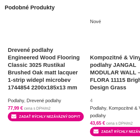
Podobné Produkty
Nové
Drevené podlahy
Engineered Wood Flooring
Kompozitné & Vin
Classic 3025 Rustikal
podlahy JANGAL
Brushed Oak matt lacquer
MODULAR WALL –
1-strip widepl microbev
FLORA 11115 Brig
1744854 2200x185x13 mm
Design Grass
Podlahy
,
Drevené podlahy
4
77,99
€
Podlahy
,
Kompozitné & 
cena s DPH/m2
podlahy
ZADAŤ RÝCHLY NEZÁVÄZNÝ DOPYT
43,65
€
cena s DPH/m2
ZADAŤ RÝCHLY NEZÁ