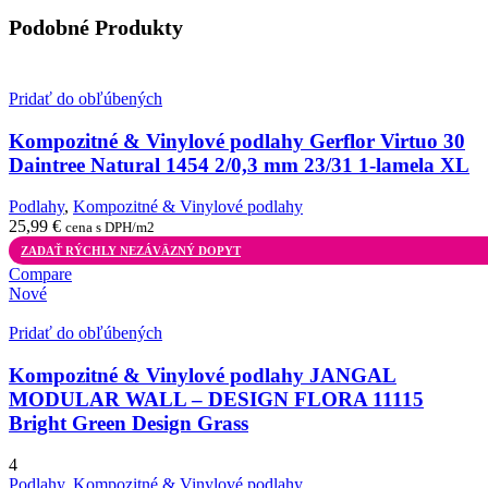
Podobné Produkty
Pridať do obľúbených
Kompozitné & Vinylové podlahy Gerflor Virtuo 30
Daintree Natural 1454 2/0,3 mm 23/31 1-lamela XL
Podlahy
,
Kompozitné & Vinylové podlahy
25,99
€
cena s DPH/m2
ZADAŤ RÝCHLY NEZÁVÄZNÝ DOPYT
Compare
Nové
Pridať do obľúbených
Kompozitné & Vinylové podlahy JANGAL
MODULAR WALL – DESIGN FLORA 11115
Bright Green Design Grass
4
Podlahy
,
Kompozitné & Vinylové podlahy