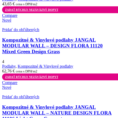
43,65
€
cena s DPH/m2
ZADAŤ RÝCHLY NEZÁVÄZNÝ DOPYT
Compare
Nové
Pridať do obľúbených
Kompozitné & Vinylové podlahy JANGAL
MODULAR WALL – DESIGN FLORA 11120
Mixed Green Design Grass
4
Podlahy
,
Kompozitné & Vinylové podlahy
62,76
€
cena s DPH/m2
ZADAŤ RÝCHLY NEZÁVÄZNÝ DOPYT
Compare
Nové
Pridať do obľúbených
Kompozitné & Vinylové podlahy JANGAL
MODULAR WALL – NATURE DESIGN FLORA