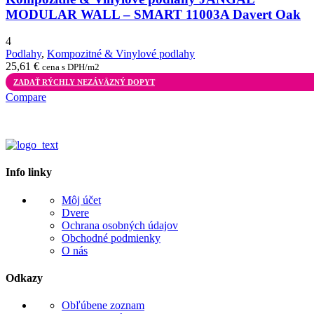
MODULAR WALL – SMART 11003A Davert Oak
4
Podlahy
,
Kompozitné & Vinylové podlahy
25,61
€
cena s DPH/m2
ZADAŤ RÝCHLY NEZÁVÄZNÝ DOPYT
Compare
Info linky
Môj účet
Dvere
Ochrana osobných údajov
Obchodné podmienky
O nás
Odkazy
Obľúbene zoznam