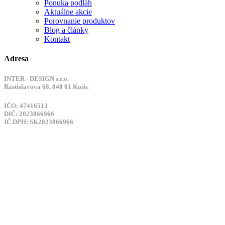
Ponuka podláh
Aktuálne akcie
Porovnanie produktov
Blog a články
Kontakt
Adresa
INTER - DESIGN s.r.o.
Rastislavova 68, 040 01 Košic
IČO: 47416513
DIČ: 2023866966
IČ DPH: SK2023866966