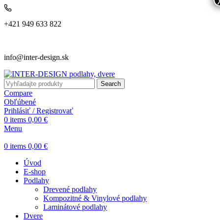
+421 949 633 822
info@inter-design.sk
Search
Compare
Obľúbené
Prihlásiť / Registrovať
0
items
0,00
€
Menu
0
items
0,00
€
Úvod
E-shop
Podlahy
Drevené podlahy
Kompozitné & Vinylové podlahy
Laminátové podlahy
Dvere