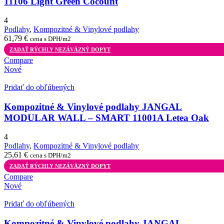
11106 Light Green Cocount
4
Podlahy
,
Kompozitné & Vinylové podlahy
61,79
€
cena s DPH/m2
ZADAŤ RÝCHLY NEZÁVÄZNÝ DOPYT
Compare
Nové
Pridať do obľúbených
Kompozitné & Vinylové podlahy JANGAL
MODULAR WALL – SMART 11001A Letea Oak
4
Podlahy
,
Kompozitné & Vinylové podlahy
25,61
€
cena s DPH/m2
ZADAŤ RÝCHLY NEZÁVÄZNÝ DOPYT
Compare
Nové
Pridať do obľúbených
Kompozitné & Vinylové podlahy JANGAL