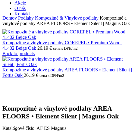
Akcie
O nás
Kontakt
Domov
Podlahy
Kompozitné & Vinylové podlahy
Kompozitné a
vinylové podlahy AREA FLOORS • Element Silent | Magnus Oak
Kompozitné a vinylové podlahy COREPEL • Premium Wood |
41402 Beige Oak
26,19
€
cena s DPH/m2
Back to products
Kompozitné a vinylové podlahy AREA FLOORS • Element Silent |
Fortis Oak
26,19
€
cena s DPH/m2
Kompozitné a vinylové podlahy AREA
FLOORS • Element Silent | Magnus Oak
Katalógové číslo:
AF ES Magnus