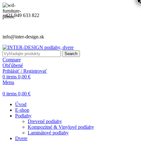
+421 949 633 822
info@inter-design.sk
Search
Compare
Obľúbené
Prihlásiť / Registrovať
0
items
0,00
€
Menu
0
items
0,00
€
Úvod
E-shop
Podlahy
Drevené podlahy
Kompozitné & Vinylové podlahy
Laminátové podlahy
Dvere