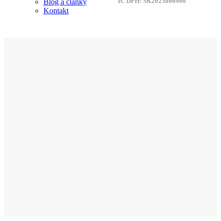
IČ DPH: SK2023866966
Blog a články
Kontakt