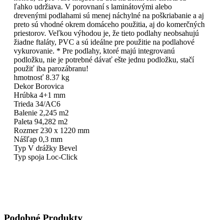
ľahko udržiava. V porovnaní s laminátovými alebo
drevenými podlahami sú menej náchylné na poškriabanie a aj
preto sú vhodné okrem domáceho použitia, aj do komerčných
priestorov. Veľkou výhodou je, že tieto podlahy neobsahujú
žiadne ftaláty, PVC a sú ideálne pre použitie na podlahové
vykurovanie. * Pre podlahy, ktoré majú integrovanú
podložku, nie je potrebné dávať ešte jednu podložku, stačí
použiť iba parozábranu!
hmotnosť 8.37 kg
Dekor Borovica
Hrúbka 4+1 mm
Trieda 34/AC6
Balenie 2,245 m2
Paleta 94,282 m2
Rozmer 230 x 1220 mm
Nášľap 0,3 mm
Typ V drážky Bevel
Typ spoja Loc-Click
Podobné Produkty