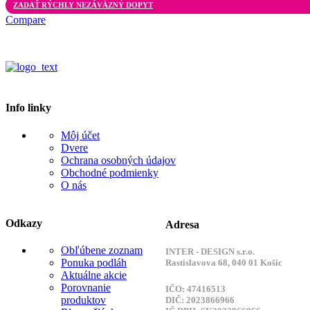
ZADAŤ RÝCHLY NEZÁVÄZNÝ DOPYT
Compare
Info linky
Môj účet
Dvere
Ochrana osobných údajov
Obchodné podmienky
O nás
Odkazy
Adresa
Obľúbene zoznam
INTER - DESIGN s.r.o.
Ponuka podláh
Rastislavova 68, 040 01 Košic
Aktuálne akcie
Porovnanie
IČO: 47416513
produktov
DIČ: 2023866966