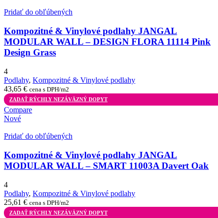
Pridať do obľúbených
Kompozitné & Vinylové podlahy JANGAL
MODULAR WALL – DESIGN FLORA 11114 Pink
Design Grass
4
Podlahy
,
Kompozitné & Vinylové podlahy
43,65
€
cena s DPH/m2
ZADAŤ RÝCHLY NEZÁVÄZNÝ DOPYT
Compare
Nové
Pridať do obľúbených
Kompozitné & Vinylové podlahy JANGAL
MODULAR WALL – SMART 11003A Davert Oak
4
Podlahy
,
Kompozitné & Vinylové podlahy
25,61
€
cena s DPH/m2
ZADAŤ RÝCHLY NEZÁVÄZNÝ DOPYT