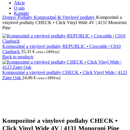
Akcie
O nás
Kontakt
Domov
Podlahy
Kompozitné & Vinylové podlahy
Kompozitné a
vinylové podlahy CHECK • Click Vinyl Wide 4V | 4131 Monoroni
Pine
Kompozitné a vinylové podlahy REPUBLIC • Crocodile | C010
Clapback
35,31
€
cena s DPH/m2
Back to products
Kompozitné a vinylové podlahy CHECK • Click Vinyl Wide | 4123
Zaire Oak
24,06
€
cena s DPH/m2
Kompozitné a vinylové podlahy CHECK •
Click Vinyl Wide 4V | 4131 Monoroni Pine