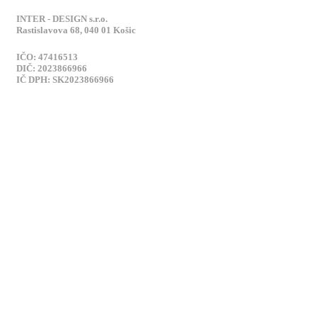
INTER - DESIGN s.r.o.
Rastislavova 68, 040 01 Košic
IČO: 47416513
DIČ: 2023866966
IČ DPH: SK2023866966