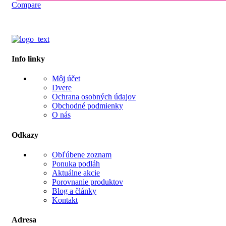
Compare
Info linky
Môj účet
Dvere
Ochrana osobných údajov
Obchodné podmienky
O nás
Odkazy
Obľúbene zoznam
Ponuka podláh
Aktuálne akcie
Porovnanie produktov
Blog a články
Kontakt
Adresa