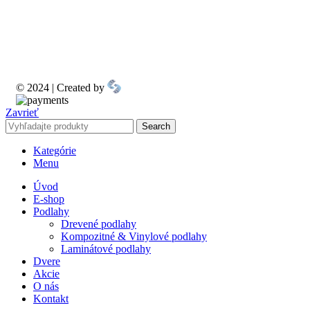
© 2024 | Created by
Zavrieť
Search
Kategórie
Menu
Úvod
E-shop
Podlahy
Drevené podlahy
Kompozitné & Vinylové podlahy
Laminátové podlahy
Dvere
Akcie
O nás
Kontakt