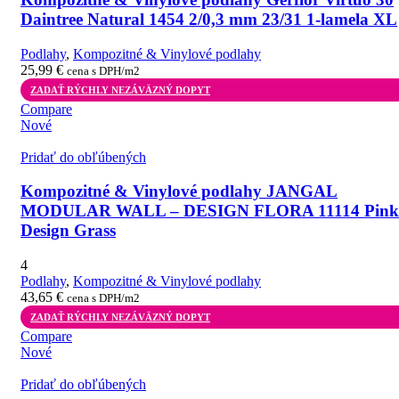
Daintree Natural 1454 2/0,3 mm 23/31 1-lamela XL
Podlahy
,
Kompozitné & Vinylové podlahy
25,99
€
cena s DPH/m2
ZADAŤ RÝCHLY NEZÁVÄZNÝ DOPYT
Compare
Nové
Pridať do obľúbených
Kompozitné & Vinylové podlahy JANGAL
MODULAR WALL – DESIGN FLORA 11114 Pink
Design Grass
4
Podlahy
,
Kompozitné & Vinylové podlahy
43,65
€
cena s DPH/m2
ZADAŤ RÝCHLY NEZÁVÄZNÝ DOPYT
Compare
Nové
Pridať do obľúbených