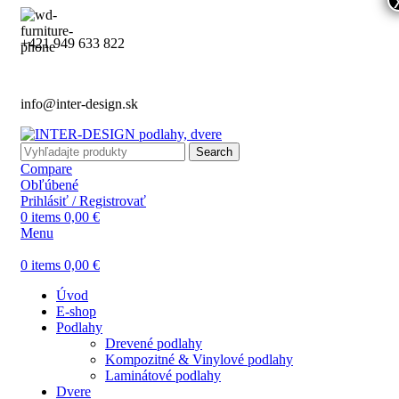
+421 949 633 822
info@inter-design.sk
Search
Compare
Obľúbené
Prihlásiť / Registrovať
0
items
0,00
€
Menu
0
items
0,00
€
Úvod
E-shop
Podlahy
Drevené podlahy
Kompozitné & Vinylové podlahy
Laminátové podlahy
Dvere