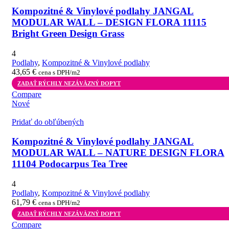
Kompozitné & Vinylové podlahy JANGAL
MODULAR WALL – DESIGN FLORA 11115
Bright Green Design Grass
4
Podlahy
,
Kompozitné & Vinylové podlahy
43,65
€
cena s DPH/m2
ZADAŤ RÝCHLY NEZÁVÄZNÝ DOPYT
Compare
Nové
Pridať do obľúbených
Kompozitné & Vinylové podlahy JANGAL
MODULAR WALL – NATURE DESIGN FLORA
11104 Podocarpus Tea Tree
4
Podlahy
,
Kompozitné & Vinylové podlahy
61,79
€
cena s DPH/m2
ZADAŤ RÝCHLY NEZÁVÄZNÝ DOPYT
Compare