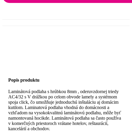
Popis produktu
Laminátová podlaha s hrúbkou 8mm , oderuvzdornej triedy
AC4/32 s V drážkou po celom obvode lamely a systémom
spoja click, čo umožňuje jednoduchú inštaláciu aj domácim
kutilom. Laminatová podlaha vhodná do domácnosti a
vzhľadom na vysokokvalitnú laminátovú podlahu, môže byť
namontovaná hocikde. Laminátová podlaha sa často používa
v komerčných priestoroch vrátane hotelov, reštaurácií,
kancelárií a obchodov.