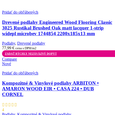
Pridať do obľúbených
Drevené podlahy Engineered Wood Flooring Classic
3025 Rustikal Brushed Oak matt lacquer 1-strip
widepl microbev 1744854 2200x185x13 mm
Podlahy
,
Drevené podlahy
77,99
€
cena s DPH/m2
ZADAŤ RÝCHLY NEZÁVÄZNÝ DOPYT
Compare
Nové
Pridať do obľúbených
Kompozitné & Vinylové podlahy ARBITON •
AMARON WOOD EIR • CASA 224 • DUB
CORNEL
4
Podlahy
,
Kompozitné & Vinylové podlahy