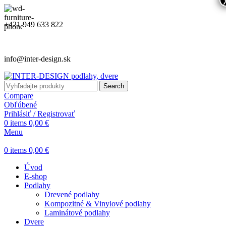
+421 949 633 822
info@inter-design.sk
Search
Compare
Obľúbené
Prihlásiť / Registrovať
0
items
0,00
€
Menu
0
items
0,00
€
Úvod
E-shop
Podlahy
Drevené podlahy
Kompozitné & Vinylové podlahy
Laminátové podlahy
Dvere