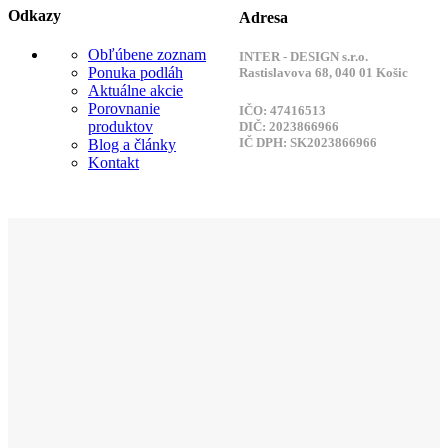
Odkazy
Adresa
Obľúbene zoznam
INTER - DESIGN s.r.o.
Ponuka podláh
Rastislavova 68, 040 01 Košic
Aktuálne akcie
Porovnanie
IČO: 47416513
produktov
DIČ: 2023866966
IČ DPH: SK2023866966
Blog a články
Kontakt