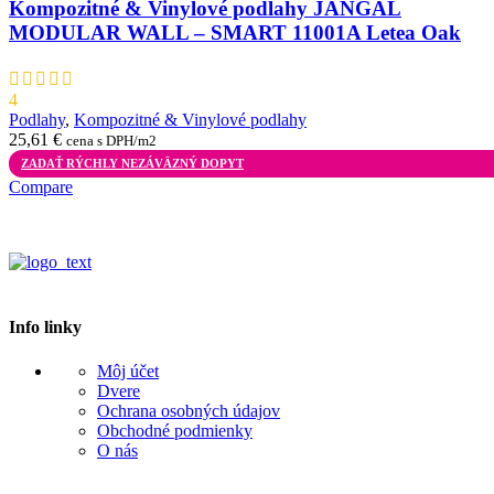
Kompozitné & Vinylové podlahy JANGAL
MODULAR WALL – SMART 11001A Letea Oak
4
Podlahy
,
Kompozitné & Vinylové podlahy
25,61
€
cena s DPH/m2
ZADAŤ RÝCHLY NEZÁVÄZNÝ DOPYT
Compare
Info linky
Môj účet
Dvere
Ochrana osobných údajov
Obchodné podmienky
O nás