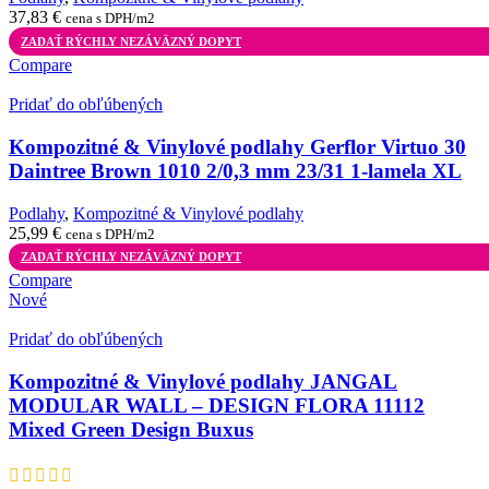
37,83
€
cena s DPH/m2
ZADAŤ RÝCHLY NEZÁVÄZNÝ DOPYT
Compare
Pridať do obľúbených
Kompozitné & Vinylové podlahy Gerflor Virtuo 30
Daintree Brown 1010 2/0,3 mm 23/31 1-lamela XL
Podlahy
,
Kompozitné & Vinylové podlahy
25,99
€
cena s DPH/m2
ZADAŤ RÝCHLY NEZÁVÄZNÝ DOPYT
Compare
Nové
Pridať do obľúbených
Kompozitné & Vinylové podlahy JANGAL
MODULAR WALL – DESIGN FLORA 11112
Mixed Green Design Buxus