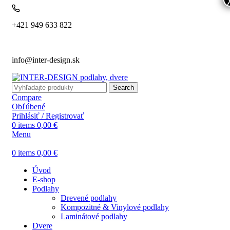
+421 949 633 822
info@inter-design.sk
Search
Compare
Obľúbené
Prihlásiť / Registrovať
0
items
0,00
€
Menu
0
items
0,00
€
Úvod
E-shop
Podlahy
Drevené podlahy
Kompozitné & Vinylové podlahy
Laminátové podlahy
Dvere