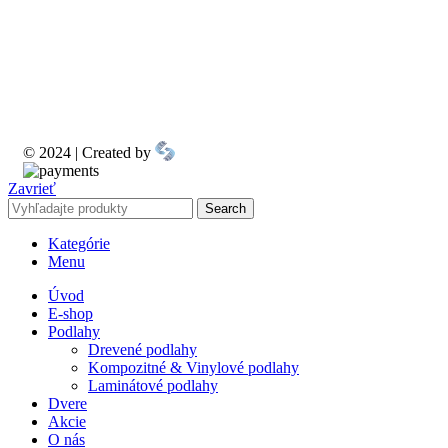
© 2024 | Created by
Zavrieť
Search
Kategórie
Menu
Úvod
E-shop
Podlahy
Drevené podlahy
Kompozitné & Vinylové podlahy
Laminátové podlahy
Dvere
Akcie
O nás