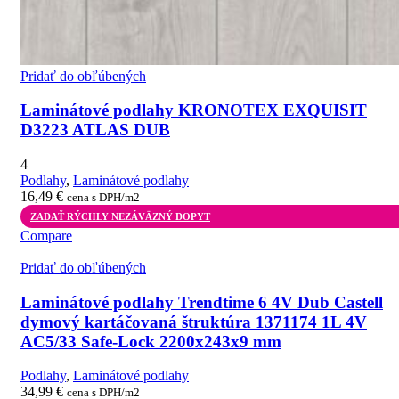
Pridať do obľúbených
Laminátové podlahy KRONOTEX EXQUISIT
D3223 ATLAS DUB
4
Podlahy
,
Laminátové podlahy
16,49
€
cena s DPH/m2
ZADAŤ RÝCHLY NEZÁVÄZNÝ DOPYT
Compare
Pridať do obľúbených
Laminátové podlahy Trendtime 6 4V Dub Castell
dymový kartáčovaná štruktúra 1371174 1L 4V
AC5/33 Safe-Lock 2200x243x9 mm
Podlahy
,
Laminátové podlahy
34,99
€
cena s DPH/m2