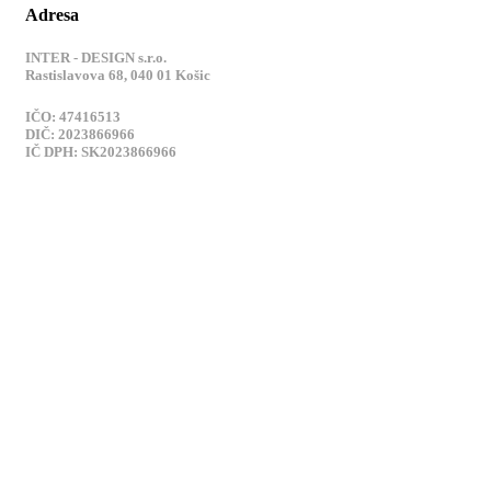
Adresa
INTER - DESIGN s.r.o.
Rastislavova 68, 040 01 Košic
IČO: 47416513
DIČ: 2023866966
IČ DPH: SK2023866966