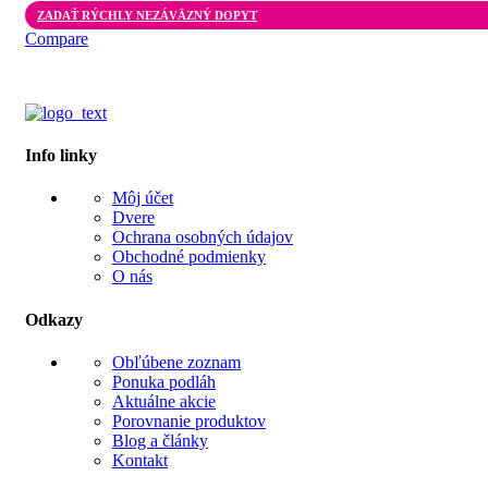
ZADAŤ RÝCHLY NEZÁVÄZNÝ DOPYT
Compare
Info linky
Môj účet
Dvere
Ochrana osobných údajov
Obchodné podmienky
O nás
Odkazy
Obľúbene zoznam
Ponuka podláh
Aktuálne akcie
Porovnanie produktov
Blog a články
Kontakt