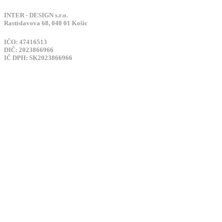
INTER - DESIGN s.r.o.
Rastislavova 68, 040 01 Košic
IČO: 47416513
DIČ: 2023866966
IČ DPH: SK2023866966