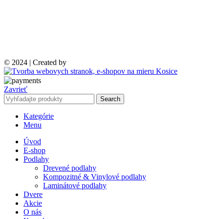
© 2024 | Created by
Zavrieť
Search
Kategórie
Menu
Úvod
E-shop
Podlahy
Drevené podlahy
Kompozitné & Vinylové podlahy
Laminátové podlahy
Dvere
Akcie
O nás