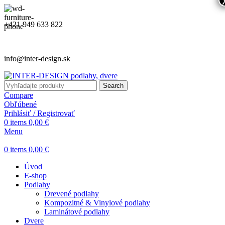
+421 949 633 822
info@inter-design.sk
Search
Compare
Obľúbené
Prihlásiť / Registrovať
0
items
0,00
€
Menu
0
items
0,00
€
Úvod
E-shop
Podlahy
Drevené podlahy
Kompozitné & Vinylové podlahy
Laminátové podlahy
Dvere