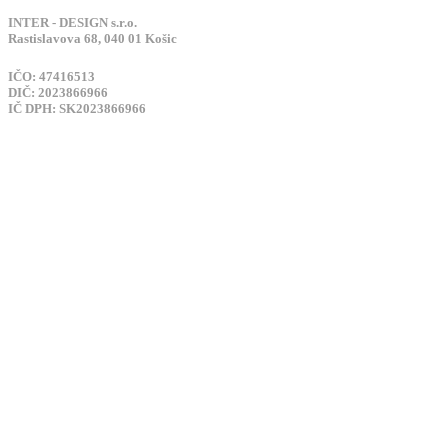
INTER - DESIGN s.r.o.
Rastislavova 68, 040 01 Košic
IČO: 47416513
DIČ: 2023866966
IČ DPH: SK2023866966