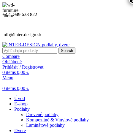
+421 949 633 822
info@inter-design.sk
Search
Compare
Obľúbené
Prihlásiť / Registrovať
0
items
0,00
€
Menu
0
items
0,00
€
Úvod
E-shop
Podlahy
Drevené podlahy
Kompozitné & Vinylové podlahy
Laminátové podlahy
Dvere