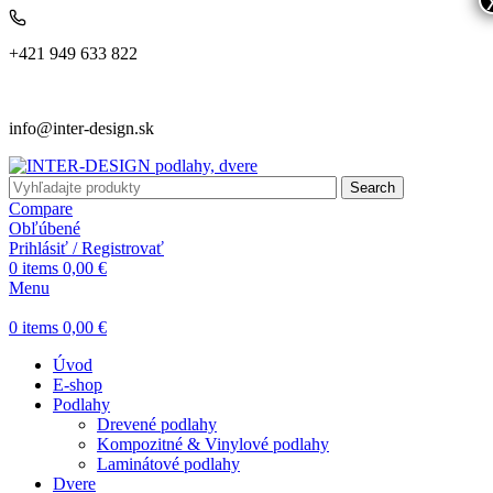
+421 949 633 822
info@inter-design.sk
Search
Compare
Obľúbené
Prihlásiť / Registrovať
0
items
0,00
€
Menu
0
items
0,00
€
Úvod
E-shop
Podlahy
Drevené podlahy
Kompozitné & Vinylové podlahy
Laminátové podlahy
Dvere