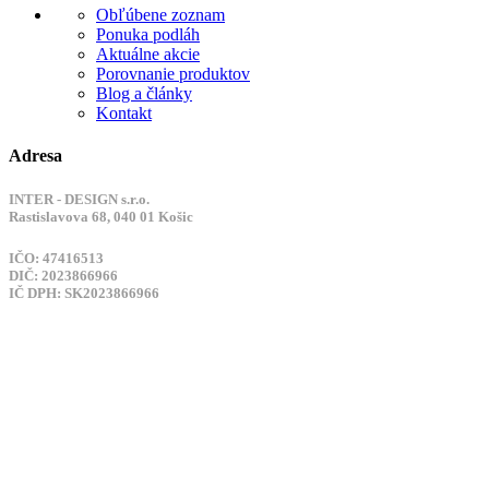
Obľúbene zoznam
Ponuka podláh
Aktuálne akcie
Porovnanie produktov
Blog a články
Kontakt
Adresa
INTER - DESIGN s.r.o.
Rastislavova 68, 040 01 Košic
IČO: 47416513
DIČ: 2023866966
IČ DPH: SK2023866966