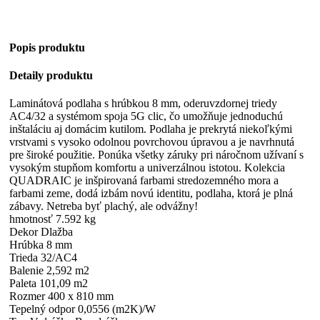
Popis produktu
Detaily produktu
Laminátová podlaha s hrúbkou 8 mm, oderuvzdornej triedy
AC4/32 a systémom spoja 5G clic, čo umožňuje jednoduchú
inštaláciu aj domácim kutilom. Podlaha je prekrytá niekoľkými
vrstvami s vysoko odolnou povrchovou úpravou a je navrhnutá
pre široké použitie. Ponúka všetky záruky pri náročnom užívaní s
vysokým stupňom komfortu a univerzálnou istotou. Kolekcia
QUADRAIC je inšpirovaná farbami stredozemného mora a
farbami zeme, dodá izbám novú identitu, podlaha, ktorá je plná
zábavy. Netreba byť plachý, ale odvážny!
hmotnosť 7.592 kg
Dekor Dlažba
Hrúbka 8 mm
Trieda 32/AC4
Balenie 2,592 m2
Paleta 101,09 m2
Rozmer 400 x 810 mm
Tepelný odpor 0,0556 (m2K)/W