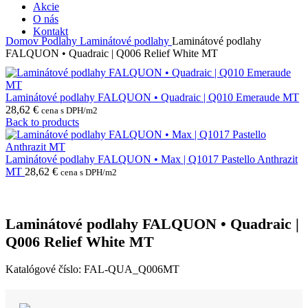
Akcie
O nás
Kontakt
Domov
Podlahy
Laminátové podlahy
Laminátové podlahy
FALQUON • Quadraic | Q006 Relief White MT
Laminátové podlahy FALQUON • Quadraic | Q010 Emeraude MT
28,62
€
cena s DPH/m2
Back to products
Laminátové podlahy FALQUON • Max | Q1017 Pastello Anthrazit
MT
28,62
€
cena s DPH/m2
Laminátové podlahy FALQUON • Quadraic |
Q006 Relief White MT
Katalógové číslo:
FAL-QUA_Q006MT