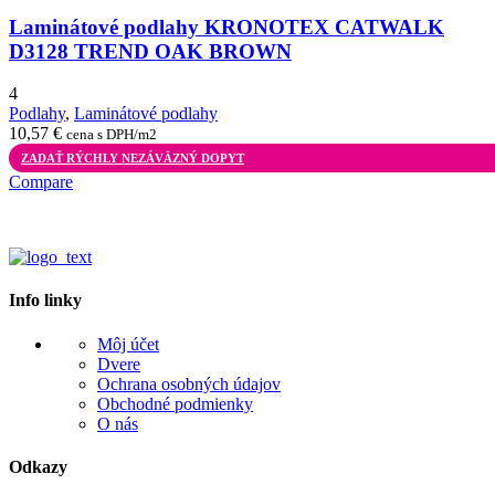
Laminátové podlahy KRONOTEX CATWALK
D3128 TREND OAK BROWN
4
Podlahy
,
Laminátové podlahy
10,57
€
cena s DPH/m2
ZADAŤ RÝCHLY NEZÁVÄZNÝ DOPYT
Compare
Info linky
Môj účet
Dvere
Ochrana osobných údajov
Obchodné podmienky
O nás
Odkazy