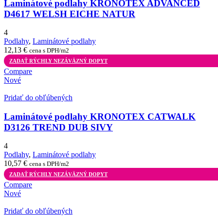
Laminátové podlahy KRONOTEX ADVANCED
D4617 WELSH EICHE NATUR
4
Podlahy
,
Laminátové podlahy
12,13
€
cena s DPH/m2
ZADAŤ RÝCHLY NEZÁVÄZNÝ DOPYT
Compare
Nové
Pridať do obľúbených
Laminátové podlahy KRONOTEX CATWALK
D3126 TREND DUB SIVY
4
Podlahy
,
Laminátové podlahy
10,57
€
cena s DPH/m2
ZADAŤ RÝCHLY NEZÁVÄZNÝ DOPYT
Compare
Nové
Pridať do obľúbených