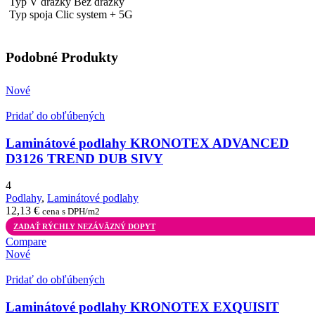
Typ V drážky Bez drážky
Typ spoja Clic system + 5G
Podobné Produkty
Nové
Pridať do obľúbených
Laminátové podlahy KRONOTEX ADVANCED
D3126 TREND DUB SIVY
4
Podlahy
,
Laminátové podlahy
12,13
€
cena s DPH/m2
ZADAŤ RÝCHLY NEZÁVÄZNÝ DOPYT
Compare
Nové
Pridať do obľúbených
Laminátové podlahy KRONOTEX EXQUISIT