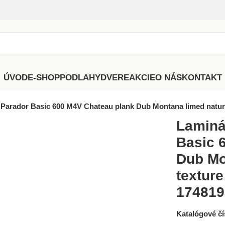
ÚVOD
E-SHOP
PODLAHY
DVERE
AKCIE
O NÁS
KONTAKT
Parador Basic 600 M4V Chateau plank Dub Montana limed natur
Laminá
Basic 
Dub Mo
textur
174819
Katalógové čí