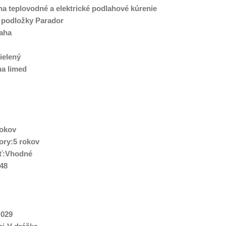
a teplovodné a elektrické podlahové kúrenie
 podložky Parador
aha
ielený
a limed
rokov
ory:5 rokov
sť:Vhodné
048
D029