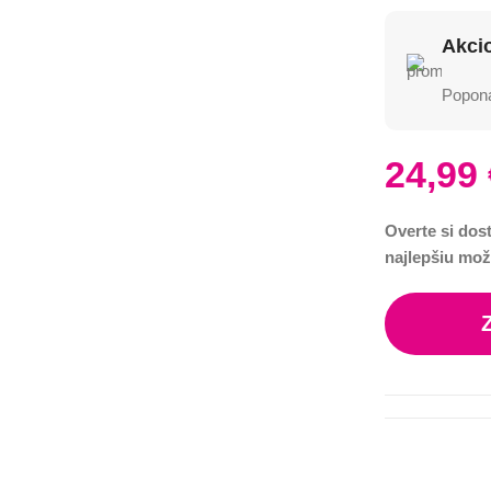
Akci
Poponá
24,99
Overte si dos
najlepšiu mož