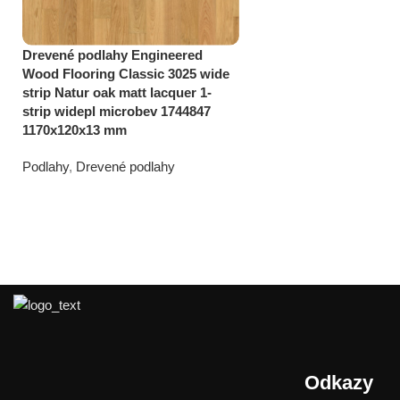
Drevené podlahy Engineered
Wood Flooring Classic 3025 wide
strip Natur oak matt lacquer 1-
strip widepl microbev 1744847
1170x120x13 mm
Podlahy
,
Drevené podlahy
108,49
€
cena s DPH/m2
Odkazy