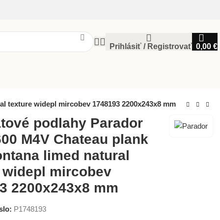
Prihlásiť / Registrovať
0,00
€
al texture widepl mircobev 1748193 2200x243x8 mm
tové podlahy Parador
600 M4V Chateau plank
ntana limed natural
e widepl mircobev
3 2200x243x8 mm
slo:
P1748193