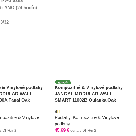
ni-V-drážka
ti:ÁNO (24 hodín)
23/32
NOVÉ
 & Vinylové podlahy
Kompozitné & Vinylové podlahy
ODULAR WALL –
JANGAL MODULAR WALL –
0A Fanal Oak
SMART 11002B Oulanka Oak
4
pozitné & Vinylové
Podlahy
,
Kompozitné & Vinylové
podlahy
45,69
€
 s DPH/m2
cena s DPH/m2