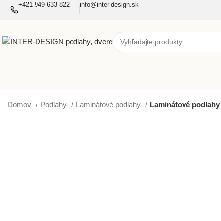
+421 949 633 822
info@inter-design.sk
Domov
Podlahy
Laminátové podlahy
Laminátové podlahy 