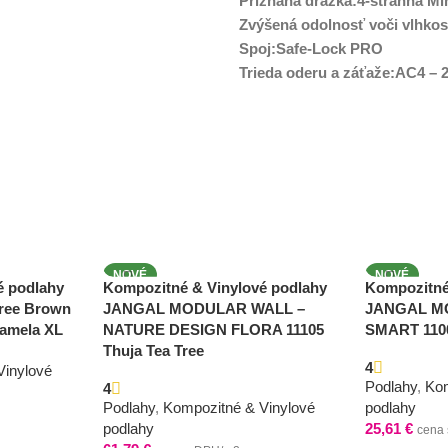
Priznaná drážka:4-stranná Mi
Zvýšená odolnosť voči vlhkos
Spoj:Safe-Lock PRO
Trieda oderu a záťaže:AC4 – 
NOVÉ
NOVÉ
é podlahy
Kompozitné & Vinylové podlahy
Kompozitné
tree Brown
JANGAL MODULAR WALL –
JANGAL M
lamela XL
NATURE DESIGN FLORA 11105
SMART 1100
Thuja Tea Tree
4
Vinylové
Podlahy
,
Kom
4
Podlahy
,
Kompozitné & Vinylové
podlahy
podlahy
25,61
€
cena