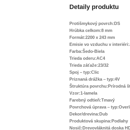
Detaily produktu
Protišmykový povrch:DS
Hrúbka celkom:8 mm
Formát:2200 x 243 mm
Emisie vo vzduchu v interiéri
Farba:Šedo-Biela
Trieda oderu:AC4
Trieda záťaže:23/32
Spoj – typ:Clic
Priznaná drážka – typ:4V
Štruktúra povrchu:Prírodná š
Vzor:1-lamela
Farebný odtieň:Tmavý
Povrchová úprava – typ:Over
Dekor/drevina:Dub
Produktová skupina:Podlahy
Nosič:Drevovláknitá doska H