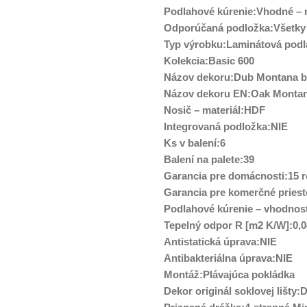
Podlahové kúrenie:Vhodné – n
Odporúčaná podložka:Všetky
Typ výrobku:Laminátová podl
Kolekcia:Basic 600
Názov dekoru:Dub Montana b
Názov dekoru EN:Oak Montan
Nosič – materiál:HDF
Integrovaná podložka:NIE
Ks v balení:6
Balení na palete:39
Garancia pre domácnosti:15 
Garancia pre komerčné priest
Podlahové kúrenie – vhodno
Tepelný odpor R [m2 K/W]:0,
Antistatická úprava:NIE
Antibakteriálna úprava:NIE
Montáž:Plávajúca pokládka
Dekor originál soklovej lišty: