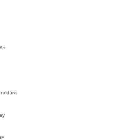
:A+
truktúra
lay
DF