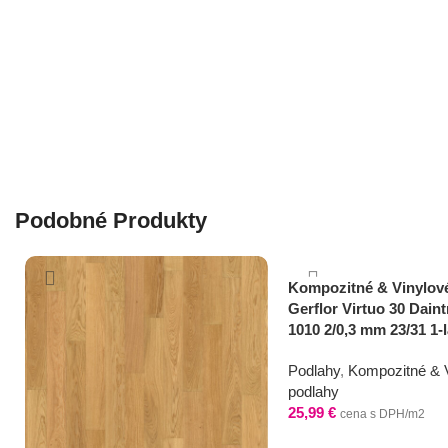
Podobné Produkty
Kompozitné & Vinylov
Gerflor Virtuo 30 Dain
1010 2/0,3 mm 23/31 1-
Podlahy
,
Kompozitné & 
podlahy
25,99
€
cena s DPH/m2