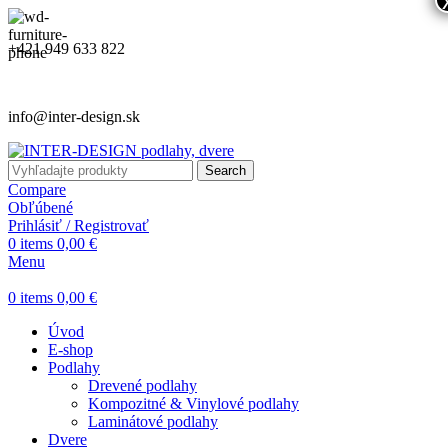
+421 949 633 822
info@inter-design.sk
Search
Compare
Obľúbené
Prihlásiť / Registrovať
0
items
0,00
€
Menu
0
items
0,00
€
Úvod
E-shop
Podlahy
Drevené podlahy
Kompozitné & Vinylové podlahy
Laminátové podlahy
Dvere