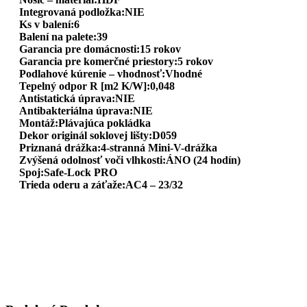
Integrovaná podložka:NIE
Ks v balení:6
Balení na palete:39
Garancia pre domácnosti:15 rokov
Garancia pre komerčné priestory:5 rokov
Podlahové kúrenie – vhodnosť:Vhodné
Tepelný odpor R [m2 K/W]:0,048
Antistatická úprava:NIE
Antibakteriálna úprava:NIE
Montáž:Plávajúca pokládka
Dekor originál soklovej lišty:D059
Priznaná drážka:4-stranná Mini-V-drážka
Zvýšená odolnosť voči vlhkosti:ÁNO (24 hodín)
Spoj:Safe-Lock PRO
Trieda oderu a záťaže:AC4 – 23/32