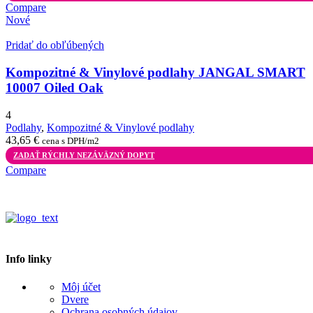
Compare
Nové
Pridať do obľúbených
Kompozitné & Vinylové podlahy JANGAL SMART
10007 Oiled Oak
4
Podlahy
,
Kompozitné & Vinylové podlahy
43,65
€
cena s DPH/m2
ZADAŤ RÝCHLY NEZÁVÄZNÝ DOPYT
Compare
Info linky
Môj účet
Dvere
Ochrana osobných údajov