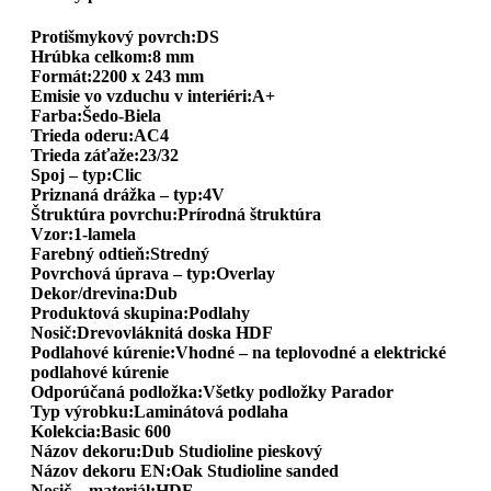
Protišmykový povrch:DS
Hrúbka celkom:8 mm
Formát:2200 x 243 mm
Emisie vo vzduchu v interiéri:A+
Farba:Šedo-Biela
Trieda oderu:AC4
Trieda záťaže:23/32
Spoj – typ:Clic
Priznaná drážka – typ:4V
Štruktúra povrchu:Prírodná štruktúra
Vzor:1-lamela
Farebný odtieň:Stredný
Povrchová úprava – typ:Overlay
Dekor/drevina:Dub
Produktová skupina:Podlahy
Nosič:Drevovláknitá doska HDF
Podlahové kúrenie:Vhodné – na teplovodné a elektrické
podlahové kúrenie
Odporúčaná podložka:Všetky podložky Parador
Typ výrobku:Laminátová podlaha
Kolekcia:Basic 600
Názov dekoru:Dub Studioline pieskový
Názov dekoru EN:Oak Studioline sanded
Nosič – materiál:HDF