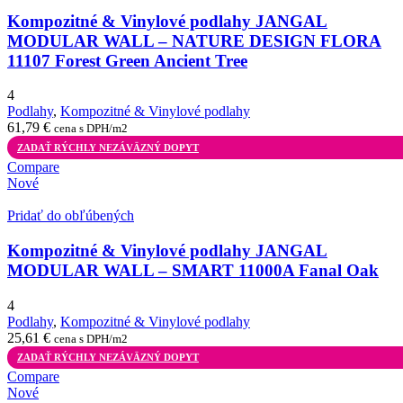
Kompozitné & Vinylové podlahy JANGAL
MODULAR WALL – NATURE DESIGN FLORA
11107 Forest Green Ancient Tree
4
Podlahy
,
Kompozitné & Vinylové podlahy
61,79
€
cena s DPH/m2
ZADAŤ RÝCHLY NEZÁVÄZNÝ DOPYT
Compare
Nové
Pridať do obľúbených
Kompozitné & Vinylové podlahy JANGAL
MODULAR WALL – SMART 11000A Fanal Oak
4
Podlahy
,
Kompozitné & Vinylové podlahy
25,61
€
cena s DPH/m2
ZADAŤ RÝCHLY NEZÁVÄZNÝ DOPYT
Compare
Nové