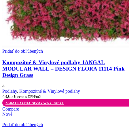
Pridať do obľúbených
Kompozitné & Vinylové podlahy JANGAL
MODULAR WALL – DESIGN FLORA 11114 Pink
Design Grass
4
Podlahy
,
Kompozitné & Vinylové podlahy
43,65
€
cena s DPH/m2
ZADAŤ RÝCHLY NEZÁVÄZNÝ DOPYT
Compare
Nové
Pridať do obľúbených