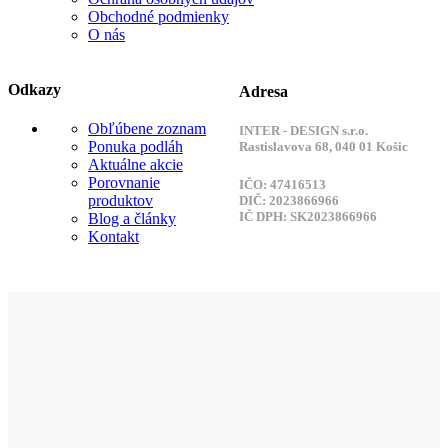
Obchodné podmienky
O nás
Odkazy
Adresa
Obľúbene zoznam
INTER - DESIGN s.r.o.
Ponuka podláh
Rastislavova 68, 040 01 Košic
Aktuálne akcie
Porovnanie
IČO: 47416513
produktov
DIČ: 2023866966
IČ DPH: SK2023866966
Blog a články
Kontakt