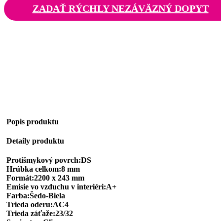
ZADAŤ RÝCHLY NEZÁVÄZNÝ DOPYT
Popis produktu
Detaily produktu
Protišmykový povrch:DS
Hrúbka celkom:8 mm
Formát:2200 x 243 mm
Emisie vo vzduchu v interiéri:A+
Farba:Šedo-Biela
Trieda oderu:AC4
Trieda záťaže:23/32