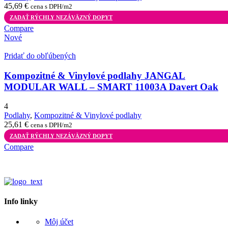
45,69
€
cena s DPH/m2
ZADAŤ RÝCHLY NEZÁVÄZNÝ DOPYT
Compare
Nové
Pridať do obľúbených
Kompozitné & Vinylové podlahy JANGAL
MODULAR WALL – SMART 11003A Davert Oak
4
Podlahy
,
Kompozitné & Vinylové podlahy
25,61
€
cena s DPH/m2
ZADAŤ RÝCHLY NEZÁVÄZNÝ DOPYT
Compare
Info linky
Môj účet