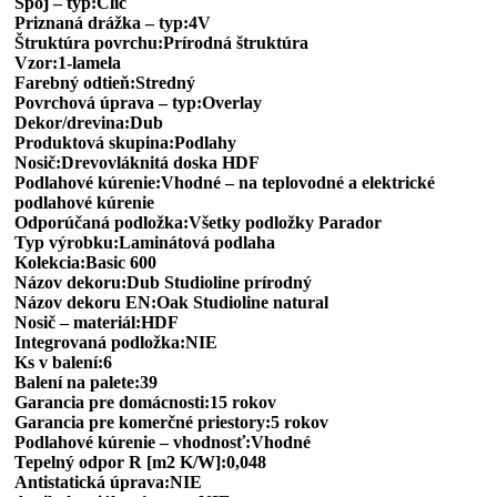
Spoj – typ:Clic
Priznaná drážka – typ:4V
Štruktúra povrchu:Prírodná štruktúra
Vzor:1-lamela
Farebný odtieň:Stredný
Povrchová úprava – typ:Overlay
Dekor/drevina:Dub
Produktová skupina:Podlahy
Nosič:Drevovláknitá doska HDF
Podlahové kúrenie:Vhodné – na teplovodné a elektrické
podlahové kúrenie
Odporúčaná podložka:Všetky podložky Parador
Typ výrobku:Laminátová podlaha
Kolekcia:Basic 600
Názov dekoru:Dub Studioline prírodný
Názov dekoru EN:Oak Studioline natural
Nosič – materiál:HDF
Integrovaná podložka:NIE
Ks v balení:6
Balení na palete:39
Garancia pre domácnosti:15 rokov
Garancia pre komerčné priestory:5 rokov
Podlahové kúrenie – vhodnosť:Vhodné
Tepelný odpor R [m2 K/W]:0,048
Antistatická úprava:NIE