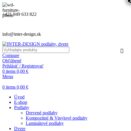
+421 949 633 822
info@inter-design.sk
Compare
Obľúbené
Prihlásiť / Registrovať
0
items
0,00
€
Menu
0
items
0,00
€
Úvod
E-shop
Podlahy
Drevené podlahy
Kompozitné & Vinylové podlahy
Laminátové podlahy
Dvere