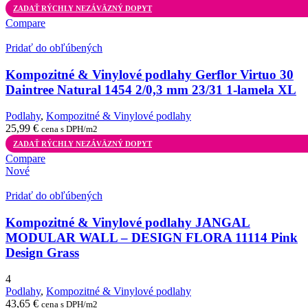
ZADAŤ RÝCHLY NEZÁVÄZNÝ DOPYT
Compare
Pridať do obľúbených
Kompozitné & Vinylové podlahy Gerflor Virtuo 30
Daintree Natural 1454 2/0,3 mm 23/31 1-lamela XL
Podlahy
,
Kompozitné & Vinylové podlahy
25,99
€
cena s DPH/m2
ZADAŤ RÝCHLY NEZÁVÄZNÝ DOPYT
Compare
Nové
Pridať do obľúbených
Kompozitné & Vinylové podlahy JANGAL
MODULAR WALL – DESIGN FLORA 11114 Pink
Design Grass
4
Podlahy
,
Kompozitné & Vinylové podlahy
43,65
€
cena s DPH/m2