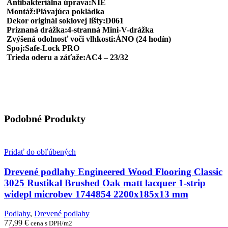
Antibakteriálna úprava:NIE
Montáž:Plávajúca pokládka
Dekor originál soklovej lišty:D061
Priznaná drážka:4-stranná Mini-V-drážka
Zvýšená odolnosť voči vlhkosti:ÁNO (24 hodín)
Spoj:Safe-Lock PRO
Trieda oderu a záťaže:AC4 – 23/32
Podobné Produkty
Pridať do obľúbených
Drevené podlahy Engineered Wood Flooring Classic
3025 Rustikal Brushed Oak matt lacquer 1-strip
widepl microbev 1744854 2200x185x13 mm
Podlahy
,
Drevené podlahy
77,99
€
cena s DPH/m2