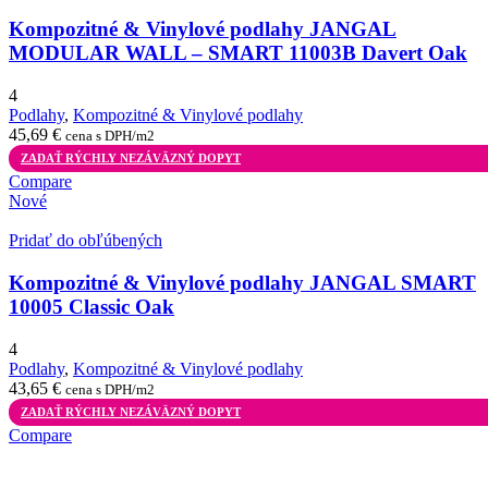
Kompozitné & Vinylové podlahy JANGAL
MODULAR WALL – SMART 11003B Davert Oak
4
Podlahy
,
Kompozitné & Vinylové podlahy
45,69
€
cena s DPH/m2
ZADAŤ RÝCHLY NEZÁVÄZNÝ DOPYT
Compare
Nové
Pridať do obľúbených
Kompozitné & Vinylové podlahy JANGAL SMART
10005 Classic Oak
4
Podlahy
,
Kompozitné & Vinylové podlahy
43,65
€
cena s DPH/m2
ZADAŤ RÝCHLY NEZÁVÄZNÝ DOPYT
Compare