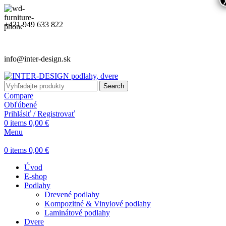
+421 949 633 822
info@inter-design.sk
Search
Compare
Obľúbené
Prihlásiť / Registrovať
0
items
0,00
€
Menu
0
items
0,00
€
Úvod
E-shop
Podlahy
Drevené podlahy
Kompozitné & Vinylové podlahy
Laminátové podlahy
Dvere