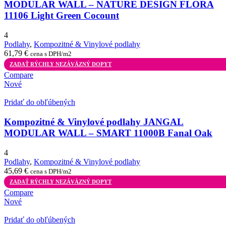
MODULAR WALL – NATURE DESIGN FLORA
11106 Light Green Cocount
4
Podlahy
,
Kompozitné & Vinylové podlahy
61,79
€
cena s DPH/m2
ZADAŤ RÝCHLY NEZÁVÄZNÝ DOPYT
Compare
Nové
Pridať do obľúbených
Kompozitné & Vinylové podlahy JANGAL
MODULAR WALL – SMART 11000B Fanal Oak
4
Podlahy
,
Kompozitné & Vinylové podlahy
45,69
€
cena s DPH/m2
ZADAŤ RÝCHLY NEZÁVÄZNÝ DOPYT
Compare
Nové
Pridať do obľúbených