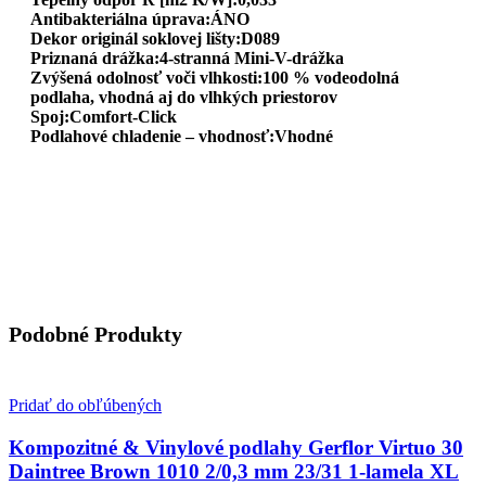
Antibakteriálna úprava:ÁNO
Dekor originál soklovej lišty:D089
Priznaná drážka:4-stranná Mini-V-drážka
Zvýšená odolnosť voči vlhkosti:100 % vodeodolná
podlaha, vhodná aj do vlhkých priestorov
Spoj:Comfort-Click
Podlahové chladenie – vhodnosť:Vhodné
Podobné Produkty
Pridať do obľúbených
Kompozitné & Vinylové podlahy Gerflor Virtuo 30
Daintree Brown 1010 2/0,3 mm 23/31 1-lamela XL