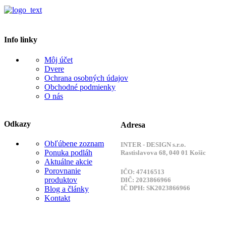
Info linky
Môj účet
Dvere
Ochrana osobných údajov
Obchodné podmienky
O nás
Odkazy
Adresa
Obľúbene zoznam
INTER - DESIGN s.r.o.
Ponuka podláh
Rastislavova 68, 040 01 Košic
Aktuálne akcie
Porovnanie
IČO: 47416513
produktov
DIČ: 2023866966
IČ DPH: SK2023866966
Blog a články
Kontakt