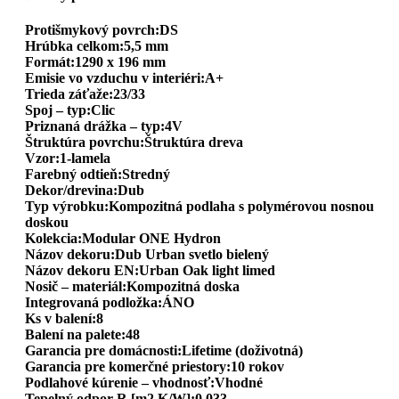
Protišmykový povrch:DS
Hrúbka celkom:5,5 mm
Formát:1290 x 196 mm
Emisie vo vzduchu v interiéri:A+
Trieda záťaže:23/33
Spoj – typ:Clic
Priznaná drážka – typ:4V
Štruktúra povrchu:Štruktúra dreva
Vzor:1-lamela
Farebný odtieň:Stredný
Dekor/drevina:Dub
Typ výrobku:Kompozitná podlaha s polymérovou nosnou
doskou
Kolekcia:Modular ONE Hydron
Názov dekoru:Dub Urban svetlo bielený
Názov dekoru EN:Urban Oak light limed
Nosič – materiál:Kompozitná doska
Integrovaná podložka:ÁNO
Ks v balení:8
Balení na palete:48
Garancia pre domácnosti:Lifetime (doživotná)
Garancia pre komerčné priestory:10 rokov
Podlahové kúrenie – vhodnosť:Vhodné
Tepelný odpor R [m2 K/W]:0,033