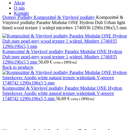
Akcie
O nás
Kontakt
Domov
Podlahy
Kompozitné & Vinylové podlahy
Kompozitné &
Vinylové podlahy Parador Modular ONE Hydron Dub Urban light
limed wood texture 1 widepl microbev 1746936 1290x196x5,5 mm
Kompozitné & Vinylové podlahy Parador Modular ONE Hydron
Dub pure pearl-grey wood texture 1 widepl. Minibev 1746935
1290x196x5,5 mm
56,69
€
cena s DPH/m2
Back to products
Kompozitné & Vinylové podlahy Parador Modular ONE Hydron
Smrekovec Apollo white natural texture wideplank V-groove
1748742 1290x196x5,5 mm
56,69
€
cena s DPH/m2